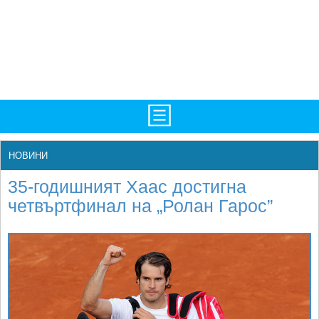
TV/Програма
НАЧАЛО
НОВИНИ
Фотогалерии
НОВИНИ
35-годишният Хаас достигна
Рекорди/Статистика
БГ
четвъртфинал на „Ролан Гарос”
Топ 10
ATP
Екипировка
WTA
Любопитно
LIVE SCORES
Истории
ТУРНИРИ