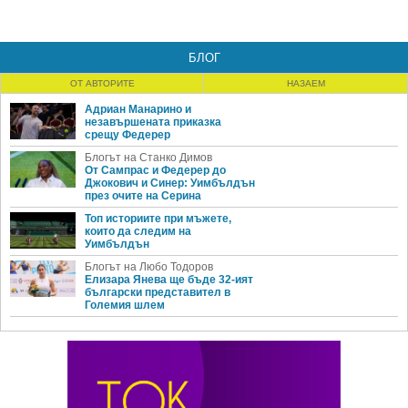
БЛОГ
ОТ АВТОРИТЕ
НАЗАЕМ
Адриан Манарино и
незавършената приказка
срещу Федерер
Блогът на Станко Димов
От Сампрас и Федерер до
Джокович и Синер: Уимбълдън
през очите на Серина
Топ историите при мъжете,
които да следим на
Уимбълдън
Блогът на Любо Тодоров
Елизара Янева ще бъде 32-ият
български представител в
Големия шлем