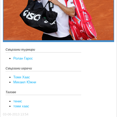
Ретро
SOFIA OPEN
Спорт&Фитнес
КЛУБОВЕ
Други
БЛОГ
Любители
ВИДЕО
ЖЪЛТО
РАКЕТНИ
Свързани турнири
Ролан Гарос
Свързани играчи
Томи Хаас
Михаил Южни
Тагове
тенис
томи хаас
03-06-2013 13:54