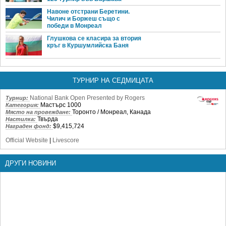
Навоне отстрани Беретини.
Чилич и Боржеш също с
победи в Монреал
Глушкова се класира за втория
кръг в Куршумлийска Баня
ТУРНИР НА СЕДМИЦАТА
National Bank Open Presented by Rogers
Турнир:
Мастърс 1000
Категория:
Торонто / Монреал, Канада
Място на провеждане:
Твърда
Настилка:
$9,415,724
Награден фонд:
Official Website
|
Livescore
ДРУГИ НОВИНИ