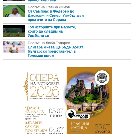
Блогът на Станко Димов
От Сампрас и Федерер до
Джокович и Синер: Уимбълдън
през очите на Серина
Топ историите при мъжете,
които да следим на
Уимбълдън
Блогът на Любо Тодоров
Елизара Янева ще бъде 32-ият
български представител в
Големия шлем