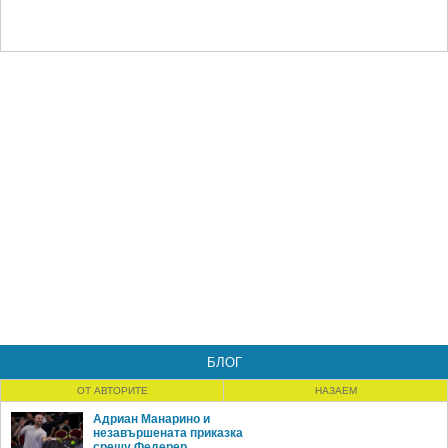
БЛОГ
ОТ АВТОРИТЕ
НАЗАЕМ
Адриан Манарино и
незавършената приказка
срещу Федерер