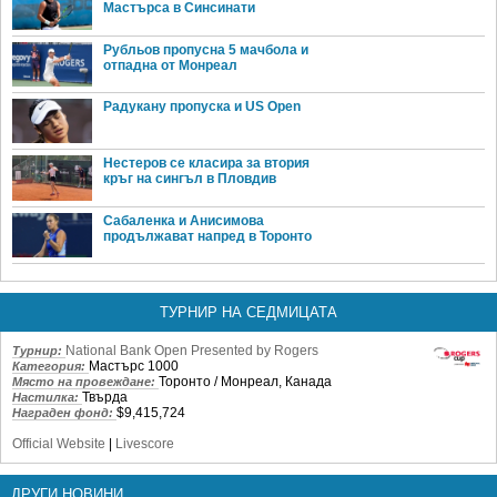
Мастърса в Синсинати
Рубльов пропусна 5 мачбола и
отпадна от Монреал
Радукану пропуска и US Open
Нестеров се класира за втория
кръг на сингъл в Пловдив
Сабаленка и Анисимова
продължават напред в Торонто
ТУРНИР НА СЕДМИЦАТА
National Bank Open Presented by Rogers
Турнир:
Мастърс 1000
Категория:
Торонто / Монреал, Канада
Място на провеждане:
Твърда
Настилка:
$9,415,724
Награден фонд:
Official Website
|
Livescore
ДРУГИ НОВИНИ