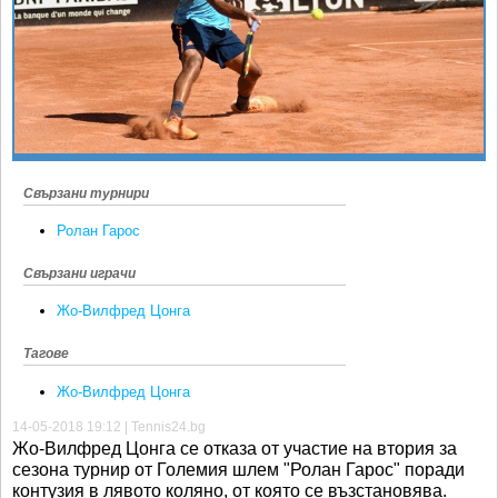
Ретро
SOFIA OPEN
Спорт&Фитнес
КЛУБОВЕ
Други
БЛОГ
Любители
ВИДЕО
ЖЪЛТО
Свързани турнири
РАКЕТНИ
Ролан Гарос
Свързани играчи
Жо-Вилфред Цонга
Тагове
Жо-Вилфред Цонга
14-05-2018 19:12 | Tennis24.bg
Жо-Вилфред Цонга се отказа от участие на втория за
сезона турнир от Големия шлем "Ролан Гарос" поради
контузия в лявото коляно, от която се възстановява.