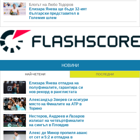
Блогът на Любо Тодоров
Елизара Янева ще бъде 32-ият
български представител в
Големия шлем
НОВИНИ
НАЙ-ЧЕТЕНИ
ПОСЛЕДНИ
Елизара Янева отпадна на
полуфиналите, гарантира си
нов рекорд в ранглистата
Александър Зверев си осигури
място на Финалите на ATP в
Торино
Нестеров, Андреев и Лазаров
излизат на четвъртфиналите
на сингъл в Пловдив
Алекс де Минор пропиля аванс
от сет и 5:2 и отпадна в