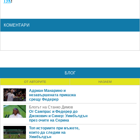
ТУК
!
КОМЕНТАРИ
БЛОГ
ОТ АВТОРИТЕ
НАЗАЕМ
Адриан Манарино и
незавършената приказка
срещу Федерер
Блогът на Станко Димов
От Сампрас и Федерер до
Джокович и Синер: Уимбълдън
през очите на Серина
Топ историите при мъжете,
които да следим на
Уимбълдън