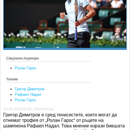
Ретро
SOFIA OPEN
Спорт&Фитнес
КЛУБОВЕ
Други
БЛОГ
Любители
ВИДЕО
ЖЪЛТО
РАКЕТНИ
Свързани турнири
Ролан Гарос
Тагове
Григор Димитров
Рафаел Надал
Ролан Гарос
29-05-2018 09:30 | Tennis24.bg
Григор Димитров е сред тенисистите, които могат да
отнемат трофея от „Ролан Гарос“ от ръцете на
шампиона Рафаел Надал. Това мнение изрази бившата