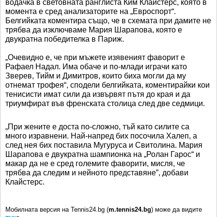
водачка в световната ранглиста Ким Клайстерс, която в
момента е сред анализаторите на „Евроспорт“.
Белгийката коментира също, че в схемата при дамите не
трябва да изключваме Мария Шарапова, която е
двукратна победителка в Париж.
„Очевидно е, че при мъжете изявеният фаворит е
Рафаел Надал. Има обаче и по-млади играчи като
Зверев, Тийм и Димитров, които биха могли да му
отнемат трофея“, сподели белгийката, коментирайки кои
тенисисти имат сили да извървят пътя до края и да
триумфират във френската столица след две седмици.
„При жените е доста по-сложно, тъй като силите са
много изравнени. Най-напред бих посочила Халеп, а
след нея бих поставила Мугуруса и Свитолина. Мария
Шарапова е двукратна шампионка на „Ролан Гарос“ и
макар да не е сред големите фаворити, мисля, че
трябва да следим и нейното представяне”, добави
Клайстерс.
Мобилната версия на Tennis24.bg (
m.tennis24.bg
) може да видите