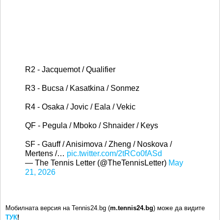
R2 - Jacquemot / Qualifier
R3 - Bucsa / Kasatkina / Sonmez
R4 - Osaka / Jovic / Eala / Vekic
QF - Pegula / Mboko / Shnaider / Keys
SF - Gauff / Anisimova / Zheng / Noskova /
Mertens /…
pic.twitter.com/2tRCo0fASd
— The Tennis Letter (@TheTennisLetter)
May
21, 2026
Мобилната версия на Tennis24.bg (
m.tennis24.bg
) може да видите
ТУК
!