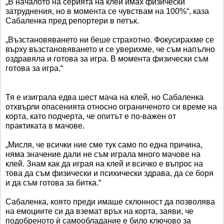
„В началото на серията на клей имах физически
затруднения, но в момента се чувствам на 100%“, каза
Сабаленка пред репортери в петък.
„Възстановяването ни беше страхотно. Фокусирахме се
върху възстановяването и се уверихме, че съм напълно
оздравяла и готова за игра. В момента физически съм
готова за игра.“
Тя е изиграла едва шест мача на клей, но Сабаленка
отхвърли опасенията относно ограниченото си време на
корта, като подчерта, че опитът е по-важен от
практиката в мачове.
„Мисля, че всички ние сме тук само по една причина,
няма значение дали не съм играла много мачове на
клей. Знам как да играя на клей и всичко е въпрос на
това да съм физически и психически здрава, да се боря
и да съм готова за битка.“
Сабаленка, която преди имаше склонност да позволява
на емоциите си да вземат връх на корта, заяви, че
подобреното ѝ самообладание е било ключово за