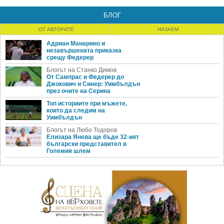
БЛОГ
ОТ АВТОРИТЕ
НАЗАЕМ
Адриан Манарино и
незавършената приказка
срещу Федерер
Блогът на Станко Димов
От Сампрас и Федерер до
Джокович и Синер: Уимбълдън
през очите на Серина
Топ историите при мъжете,
които да следим на
Уимбълдън
Блогът на Любо Тодоров
Елизара Янева ще бъде 32-ият
български представител в
Големия шлем