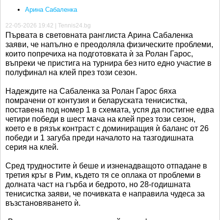
Арина Сабаленка
22-05-2026 19:42 | Tennis24.bg
Първата в световната ранглиста Арина Сабаленка
заяви, че напълно е преодоляла физическите проблеми,
които попречиха на подготовката ѝ за Ролан Гарос,
въпреки че пристига на турнира без нито едно участие в
полуфинал на клей през този сезон.
Надеждите на Сабаленка за Ролан Гарос бяха
помрачени от контузия и беларуската тенисистка,
поставена под номер 1 в схемата, успя да постигне едва
четири победи в шест мача на клей през този сезон,
което е в рязък контраст с доминиращия ѝ баланс от 26
победи и 1 загуба преди началото на тазгодишната
серия на клей.
Сред трудностите ѝ беше и изненадващото отпадане в
третия кръг в Рим, където тя се оплака от проблеми в
долната част на гърба и бедрото, но 28-годишната
тенисистка заяви, че почивката е направила чудеса за
възстановяването ѝ.