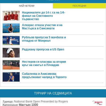
НАЙ-ЧЕТЕНИ
ПОСЛЕДНИ
Националите до 14 г. са на 1/4-
финал на Световното
първенство
Алкарас отказа участие и на
Мастърса в Синсинати
Рубльов пропусна 5 мачбола и
отпадна от Монреал
Радукану пропуска и US Open
Нестеров се класира за втория
кръг на сингъл в Пловдив
Сабаленка и Анисимова
продължават напред в Торонто
ТУРНИР НА СЕДМИЦАТА
National Bank Open Presented by Rogers
Турнир:
Мастърс 1000
Категория: