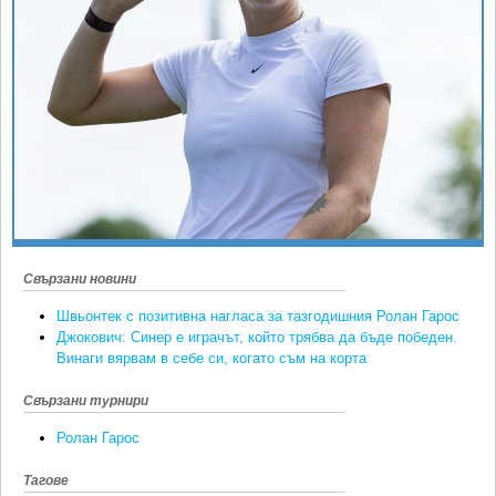
Ретро
SOFIA OPEN
Спорт&Фитнес
КЛУБОВЕ
Други
БЛОГ
Любители
ВИДЕО
ЖЪЛТО
РАКЕТНИ
Свързани новини
Швьонтек с позитивна нагласа за тазгодишния Ролан Гарос
Джокович: Синер е играчът, който трябва да бъде победен.
Винаги вярвам в себе си, когато съм на корта
Свързани турнири
Ролан Гарос
Тагове