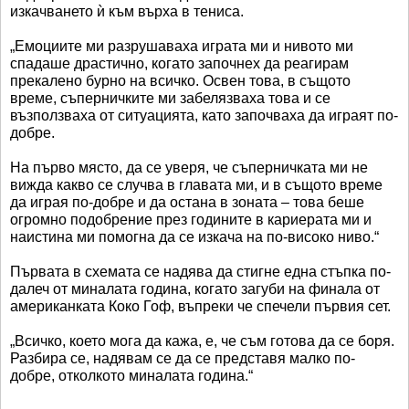
изкачването ѝ към върха в тениса.
„Емоциите ми разрушаваха играта ми и нивото ми
спадаше драстично, когато започнех да реагирам
прекалено бурно на всичко. Освен това, в същото
време, съперничките ми забелязваха това и се
възползваха от ситуацията, като започваха да играят по-
добре.
На първо място, да се уверя, че съперничката ми не
вижда какво се случва в главата ми, и в същото време
да играя по-добре и да остана в зоната – това беше
огромно подобрение през годините в кариерата ми и
наистина ми помогна да се изкача на по-високо ниво.“
Първата в схемата се надява да стигне една стъпка по-
далеч от миналата година, когато загуби на финала от
американката Коко Гоф, въпреки че спечели първия сет.
„Всичко, което мога да кажа, е, че съм готова да се боря.
Разбира се, надявам се да се представя малко по-
добре, отколкото миналата година.“