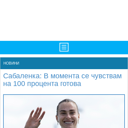
TV/Програма
НАЧАЛО
НОВИНИ
Фотогалерии
НОВИНИ
Сабаленка: В момента се чувствам
Рекорди/Статистика
БГ
на 100 процента готова
Топ 10
ATP
Екипировка
WTA
Любопитно
LIVE SCORES
Истории
ТУРНИРИ