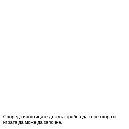
Според синоптиците дъждът трябва да спре скоро и
играта да може да започне.