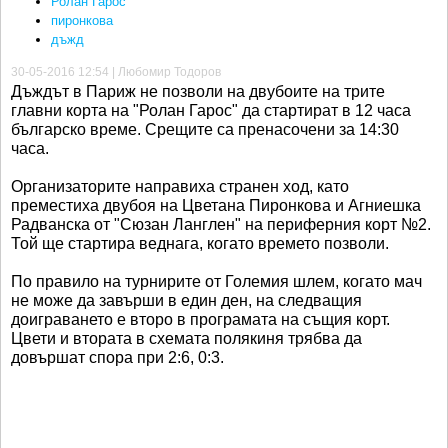
Ролан Гарос
пиронкова
дъжд
30-05-2016 12:54 | Любомир Тодоров
Дъждът в Париж не позволи на двубоите на трите
главни корта на "Ролан Гарос" да стартират в 12 часа
българско време. Срещите са пренасочени за 14:30
часа.
Организаторите направиха странен ход, като
преместиха двубоя на Цветана Пиронкова и Агниешка
Радванска от "Сюзан Ланглен" на периферния корт №2.
Той ще стартира веднага, когато времето позволи.
По правило на турнирите от Големия шлем, когато мач
не може да завърши в един ден, на следващия
доиграването е второ в програмата на същия корт.
Цвети и втората в схемата полякиня трябва да
довършат спора при 2:6, 0:3.