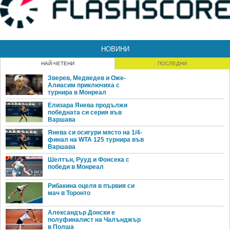
НОВИНИ
НАЙ-ЧЕТЕНИ
ПОСЛЕДНИ
Зверев, Медведев и Оже-
Алиасим приключиха с
турнира в Монреал
Елизара Янева продължи
победната си серия във
Варшава
Янева си осигури място на 1/4-
финал на WTA 125 турнира във
Варшава
Шелтън, Рууд и Фонсека с
победи в Монреал
Рибакина оцеля в първия си
мач в Торонто
Александър Донски е
полуфиналист на Чалънджър
в Полша