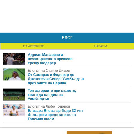
БЛОГ
ОТ АВТОРИТЕ
НАЗАЕМ
Адриан Манарино и
незавършената приказка
срещу Федерер
Блогът на Станко Димов
От Сампрас и Федерер до
Джокович и Синер: Уимбълдън
през очите на Серина
Топ историите при мъжете,
които да следим на
Уимбълдън
Блогът на Любо Тодоров
Елизара Янева ще бъде 32-ият
български представител в
Големия шлем