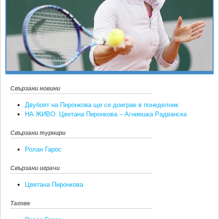
Ретро
SOFIA OPEN
Спорт&Фитнес
КЛУБОВЕ
Други
БЛОГ
Любители
ВИДЕО
ЖЪЛТО
РАКЕТНИ
Свързани новини
Двубоят на Пиронкова ще се доиграе в понеделник
НА ЖИВО: Цветана Пиронкова – Агниешка Радванска
Свързани турнири
Ролан Гарос
Свързани играчи
Цветана Пиронкова
Тагове