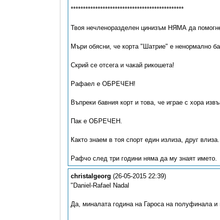
**********************************************
Твоя нечленоразделен цинизъм НЯМА да помогн
Мъри обясни, че корта "Шатрие" е ненормално ба
Скрий се отсега и чакай рикошета!
Рафаел е ОБРЕЧЕН!
Въпреки бавния корт и това, че играе с хора извъ
Пак е ОБРЕЧЕН.
Както знаем в тоя спорт един излиза, друг влиза.
Рафчо след три години няма да му знаят името.
christalgeorg
(26-05-2015 22:39)
"Daniel-Rafael Nadal
Да, миналата година на Гароса на полуфинала и 