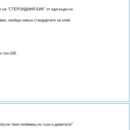
е на "СТЕРОИДНИЯ БИК" от еди-къде-си.
вен, изобщо извън стандартите за клей.
н топ-100.
после твоя любимец по гъза и деветата!"