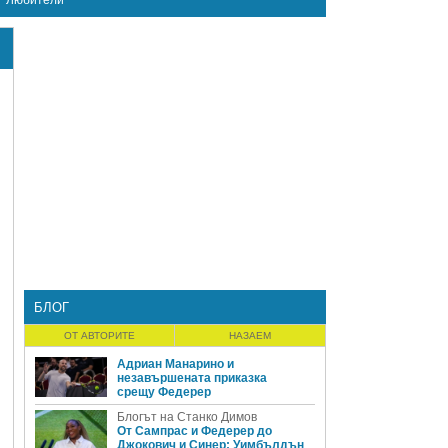
Любители
БЛОГ
ОТ АВТОРИТЕ
НАЗАЕМ
Адриан Манарино и
незавършената приказка
срещу Федерер
Блогът на Станко Димов
От Сампрас и Федерер до
Джокович и Синер: Уимбълдън