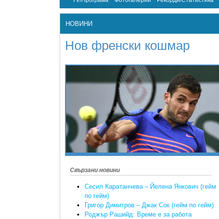
TV/Програма
Фотогалерии
Рекорди/Статистика
НОВИНИ
Нов френски кошмар
Свързани новини
Сесил Каратанчева – Йелена Янкович (гейм
по гейм)
Григор Димитров – Джак Сок (гейм по гейм)
Роджър Рашийд: Време е за работа