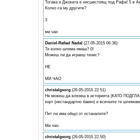
Тогава и Джоката е нисшестоящ под Рафа! 5 в А
Колко са му другите?
3
ми чао
Daniel-Rafael Nadal
(27-05-2015 06:36)
Ти колко шлема имаш? 0!
Можеш ли да играеш тенис?
НЕ
МИ ЧАО
christalgeorg
(26-05-2015 22:51)
Не можеш да влезеш в историята (КАТО ПОДГ
корт (нестандартно бавен) и всичките ти шлемове
Пет ли има общо от останалите?
Ми чао.
christalgeorg
(26-05-2015 22:50)