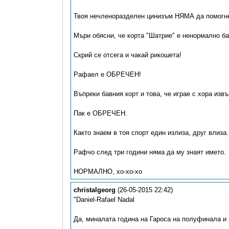
Твоя нечленоразделен цинизъм НЯМА да помогн
Мъри обясни, че корта "Шатрие" е ненормално ба
Скрий се отсега и чакай рикошета!
Рафаел е ОБРЕЧЕН!
Въпреки бавния корт и това, че играе с хора извъ
Пак е ОБРЕЧЕН.
Както знаем в тоя спорт един излиза, друг влиза.
Рафчо след три години няма да му знаят името.
НОРМАЛНО, хо-хо-хо
christalgeorg
(26-05-2015 22:42)
"Daniel-Rafael Nadal
Да, миналата година на Гароса на полуфинала и 