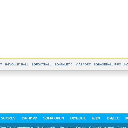
T
BGVOLLEYBALL
BGFOOTBALL
BGATHLETIC
VIASPORT
BGBASEBALL.INFO
NO
E SCORES
ТУРНИРИ
SOFIA OPEN
КЛУБОВЕ
БЛОГ
ВИДЕО
Ж