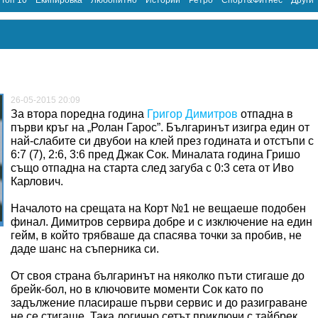
Топ 10
Екипировка
Любопитно
Истории
Ретро
Спорт&Фитнес
Други
26-05-2015 20:09
За втора поредна година
Григор Димитров
отпадна в
първи кръг на „Ролан Гарос”. Българинът изигра един от
най-слабите си двубои на клей през годината и отстъпи с
6:7 (7), 2:6, 3:6 пред Джак Сок. Миналата година Гришо
също отпадна на старта след загуба с 0:3 сета от Иво
Карлович.
Началото на срещата на Корт №1 не вещаеше подобен
финал. Димитров сервира добре и с изключение на един
гейм, в който трябваше да спасява точки за пробив, не
даде шанс на съперника си.
От своя страна българинът на няколко пъти стигаше до
брейк-бол, но в ключовите моменти Сок като по
задължение пласираше първи сервис и до разиграване
не се стигаше. Така логично сетът приключи с тайбрек,