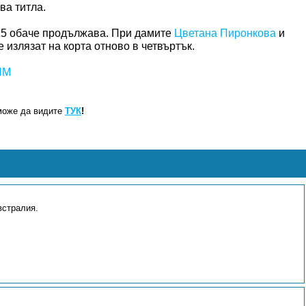
ва титла.
015 обаче продължава. При дамите
Цветана Пиронкова
и
е излязат на корта отново в четвъртък.
ЙМ
може да видите
ТУК
!
встралия.