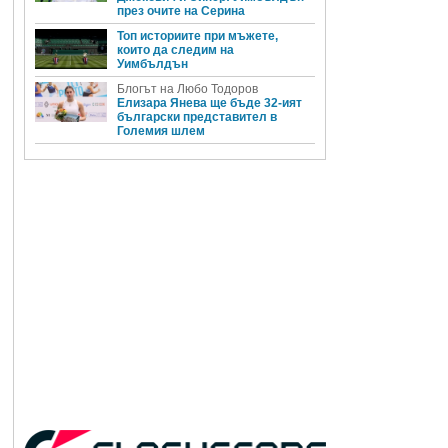
през очите на Серина
Топ историите при мъжете,
които да следим на
Уимбълдън
Блогът на Любо Тодоров
Елизара Янева ще бъде 32-ият
български представител в
Големия шлем