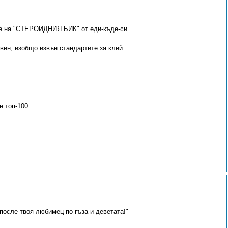
е на "СТЕРОИДНИЯ БИК" от еди-къде-си.
вен, изобщо извън стандартите за клей.
н топ-100.
после твоя любимец по гъза и деветата!"