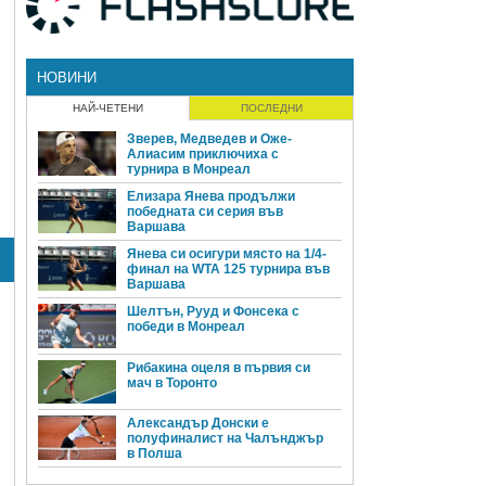
НОВИНИ
НАЙ-ЧЕТЕНИ
ПОСЛЕДНИ
Зверев, Медведев и Оже-
Алиасим приключиха с
турнира в Монреал
Елизара Янева продължи
победната си серия във
Варшава
Янева си осигури място на 1/4-
финал на WTA 125 турнира във
Варшава
Шелтън, Рууд и Фонсека с
победи в Монреал
Рибакина оцеля в първия си
мач в Торонто
Александър Донски е
полуфиналист на Чалънджър
в Полша