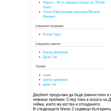
Надал с 36-та поредна победа на "Ролан
Гарос"
Сесил Каратанчева изхвърли Йелена
Янкович
Свързани турнири
Ролан Гарос
Свързани играчи
Григор Димитров
Джак Сок
Тагове
тенис
григор димитров
джак сок
Двубоят продължи да бъде равностоен и пр
нямаше пробиви. След това в играта на Д
гейма, което му коства и отпадането.
В следващите близо 2 седмици българинът