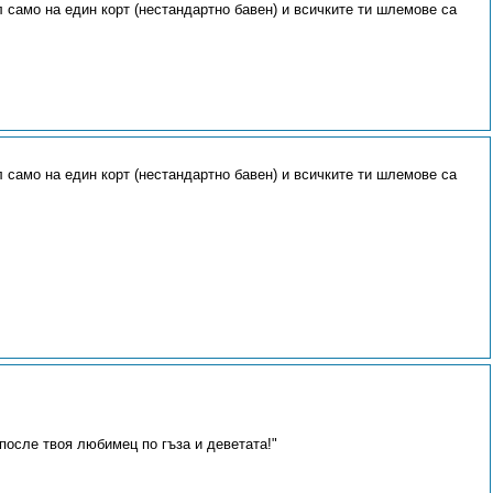
 само на един корт (нестандартно бавен) и всичките ти шлемове са
 само на един корт (нестандартно бавен) и всичките ти шлемове са
после твоя любимец по гъза и деветата!"