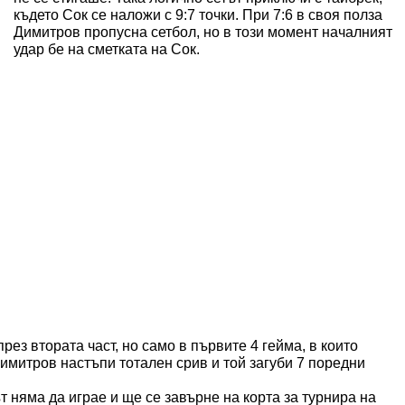
където Сок се наложи с 9:7 точки. При 7:6 в своя полза
Димитров пропусна сетбол, но в този момент началният
удар бе на сметката на Сок.
ез втората част, но само в първите 4 гейма, в които
имитров настъпи тотален срив и той загуби 7 поредни
 няма да играе и ще се завърне на корта за турнира на