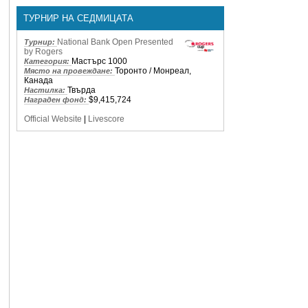
ТУРНИР НА СЕДМИЦАТА
National Bank Open Presented
Турнир:
by Rogers
Мастърс 1000
Категория:
Торонто / Монреал,
Място на провеждане:
Канада
Твърда
Настилка:
$9,415,724
Награден фонд:
Official Website
|
Livescore