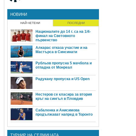
НОВИНИ
НАЙ-ЧЕТЕНИ
ПОСЛЕДНИ
Националите до 14 г. са на 1/4-
финал на Световното
първенство
Алкарас отказа участие и на
Мастърса в Синсинати
Рубльов пропусна 5 мачбола и
отпадна от Монреал
Радукану пропуска и US Open
Нестеров се класира за втория
кръг на сингъл в Пловдив
Сабаленка и Анисимова
продължават напред в Торонто
ТУРНИР НА СЕДМИЦАТА