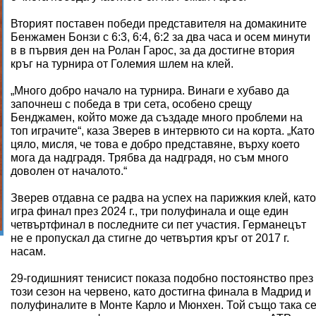
Вторият поставен победи представителя на домакините
Бенжамен Бонзи с 6:3, 6:4, 6:2 за два часа и осем минути
в в първия ден на Ролан Гарос, за да достигне втория
кръг на турнира от Големия шлем на клей.
„Много добро начало на турнира. Винаги е хубаво да
започнеш с победа в три сета, особено срещу
Бенджамен, който може да създаде много проблеми на
топ играчите“, каза Зверев в интервюто си на корта. „Като
цяло, мисля, че това е добро представяне, върху което
мога да надградя. Трябва да надградя, но съм много
доволен от началото.“
Зверев отдавна се радва на успех на парижкия клей, като
игра финал през 2024 г., три полуфинала и още един
четвъртфинал в последните си пет участия. Германецът
не е пропускал да стигне до четвъртия кръг от 2017 г.
насам.
29-годишният тенисист показа подобно постоянство през
този сезон на червено, като достигна финала в Мадрид и
полуфиналите в Монте Карло и Мюнхен. Той също така с