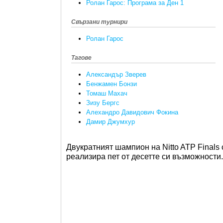
Ролан Гарос: Програма за Ден 1
Свързани турнири
Ролан Гарос
Тагове
Александър Зверев
Бенжамен Бонзи
Томаш Махач
Зизу Бергс
Алехандро Давидович Фокина
Дамир Джумхур
Двукратният шампион на Nitto ATP Finals 
реализира пет от десетте си възможности.