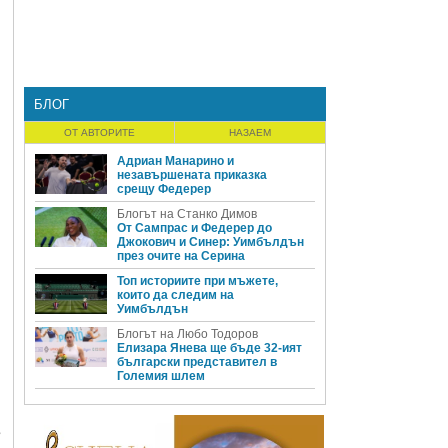
БЛОГ
ОТ АВТОРИТЕ
НАЗАЕМ
Адриан Манарино и
незавършената приказка
срещу Федерер
Блогът на Станко Димов
От Сампрас и Федерер до
Джокович и Синер: Уимбълдън
през очите на Серина
Топ историите при мъжете,
които да следим на
Уимбълдън
Блогът на Любо Тодоров
Елизара Янева ще бъде 32-ият
български представител в
Големия шлем
е