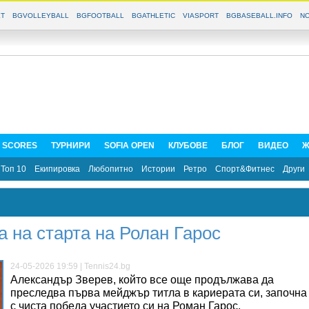
T
BGVOLLEYBALL
BGFOOTBALL
BGATHLETIC
VIASPORT
BGBASEBALL.INFO
NO
E SCORES
ТУРНИРИ
SOFIA OPEN
КЛУБОВЕ
БЛОГ
ВИДЕО
Ж
Топ 10
Екипировка
Любопитно
Истории
Ретро
Спорт&Фитнес
Други
а на старта на Ролан Гарос
24-05-2026 19:59 | Tennis24.bg
Александър Зверев, който все още продължава да
преследва първа мейджър титла в кариерата си, започна
с чиста победа участието си на Роман Гарос.