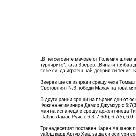
„В петсетовите мачове от Големия шлем в
турнирите“, каза Зверев. „Винаги трябва
себе си, да играеш най-добрия си тенис. К
Зверев ще се изправи срещу чеха Томаш Ма
Световният №3 победи Махач на това мяс
В други ранни срещи на първия ден от о
Фокина елиминира Дамир Джумхур с 6:7(3), 
мач на испанеца е срещу аржентинеца Ти
Пабло Ламас Руис с 6:3, 7:6(6), 6:7(5), 6:0.
Тринадесетият поставен Карен Хачанов пос
уайлд кард Артур Хеа, за да си осигури с