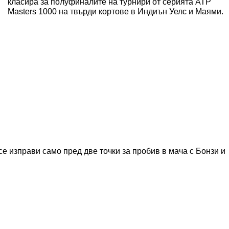
класира за полуфиналите на турнири от серията ATP
Masters 1000 на твърди кортове в Индиън Уелс и Маями.
се изправи само пред две точки за пробив в мача с Бонзи и