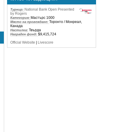
National Bank Open Presented
Турнир:
by Rogers
Мастърс 1000
Категория:
Торонто / Монреал,
Място на провеждане:
Канада
Твърда
Настилка:
$9,415,724
Награден фонд:
Official Website
|
Livescore