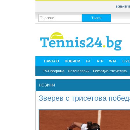
BGBASKE
НАЧАЛО
НОВИНИ
БГ
ATP
WTA
LIV
TV/Програма
Фотогалерии
Рекорди/Статистика
НОВИНИ
Зверев с трисетова побед