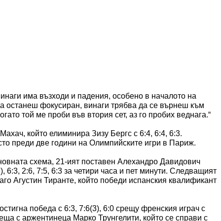
инаги има възходи и падения, особено в началото на
 да останеш фокусиран, винаги трябва да се върнеш към
огато той ме проби във втория сет, аз го пробих веднага.“
хач, който елиминира Зизу Бергс с 6:4, 6:4, 6:3.
то преди две години на Олимпийските игри в Париж.
сновната схема, 21-ият поставен Алехандро Давидович
6:3, 2:6, 7:5, 6:3 за четири часа и пет минути. Следващият
аго Агустин Тиранте, който победи испанския квалификант
тигна победа с 6:3, 7:6(3), 6:0 срещу френския играч с
реща с аржентинеца Марко Трунгелити, който се справи с