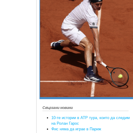
Свързани новини
10-те истории в ATP тура, които да следим
на Ролан Гарос
Фис няма да играе в Париж