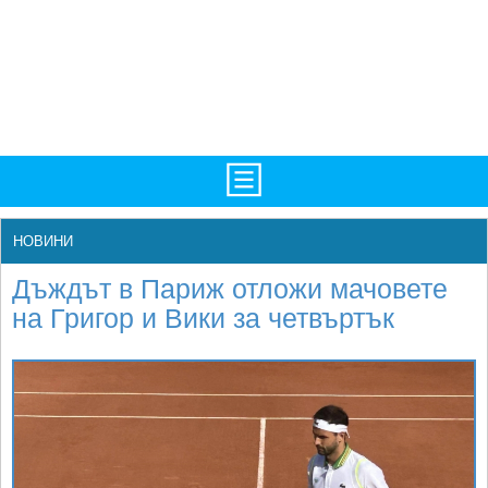
TV/Програма
НАЧАЛО
НОВИНИ
Фотогалерии
НОВИНИ
Дъждът в Париж отложи мачовете
Рекорди/Статистика
БГ
на Григор и Вики за четвъртък
Топ 10
ATP
Екипировка
WTA
Любопитно
LIVE SCORES
Истории
ТУРНИРИ