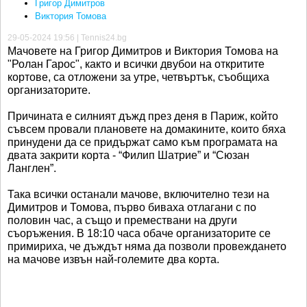
Григор Димитров
Виктория Томова
29-05-2024 19:56 | Tennis24.bg
Мачовете на Григор Димитров и Виктория Томова на
"Ролан Гарос", както и всички двубои на откритите
кортове, са отложени за утре, четвъртък, съобщиха
организаторите.
Причината е силният дъжд през деня в Париж, който
съвсем провали плановете на домакините, които бяха
принудени да се придържат само към програмата на
двата закрити корта - “Филип Шатрие” и “Сюзан
Ланглен”.
Така всички останали мачове, включително тези на
Димитров и Томова, първо биваха отлагани с по
половин час, а също и премествани на други
съоръжения. В 18:10 часа обаче организаторите се
примириха, че дъждът няма да позволи провеждането
на мачове извън най-големите два корта.