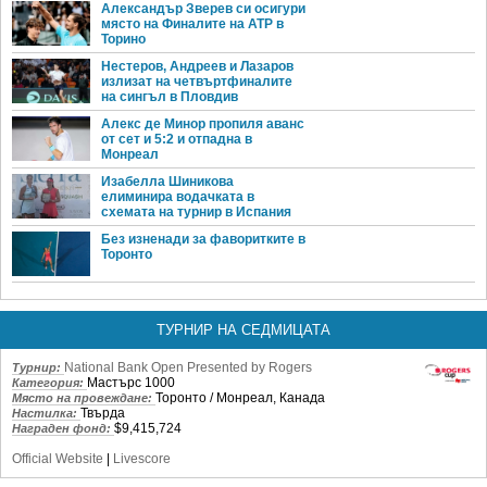
Александър Зверев си осигури
място на Финалите на ATP в
Торино
Нестеров, Андреев и Лазаров
излизат на четвъртфиналите
на сингъл в Пловдив
Алекс де Минор пропиля аванс
от сет и 5:2 и отпадна в
Монреал
Изабелла Шиникова
елиминира водачката в
схемата на турнир в Испания
Без изненади за фаворитките в
Торонто
ТУРНИР НА СЕДМИЦАТА
National Bank Open Presented by Rogers
Турнир:
Мастърс 1000
Категория:
Торонто / Монреал, Канада
Място на провеждане:
Твърда
Настилка:
$9,415,724
Награден фонд:
Official Website
|
Livescore