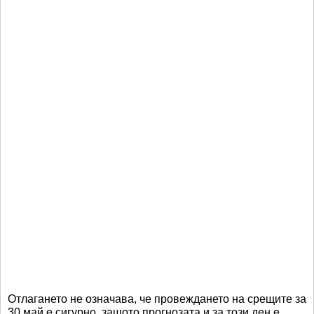
Отлагането не означава, че провеждането на срещите за
30 май е сигурно, защото прогнозата и за този ден е