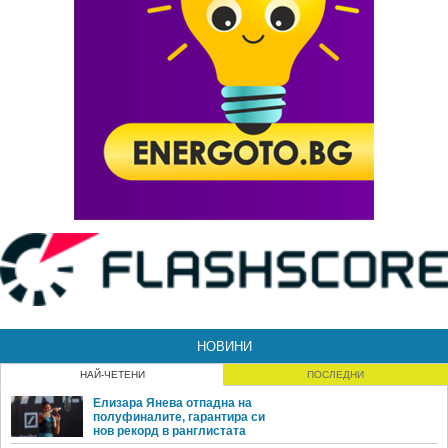
НОВИНИ
НАЙ-ЧЕТЕНИ
ПОСЛЕДНИ
Елизара Янева отпадна на
полуфиналите, гарантира си
нов рекорд в ранглистата