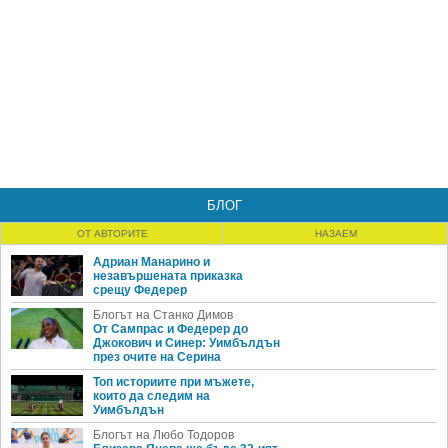
БЛОГ
ОТ АВТОРИТЕ
НАЗАЕМ
Адриан Манарино и
незавършената приказка
срещу Федерер
Блогът на Станко Димов
От Сампрас и Федерер до
Джокович и Синер: Уимбълдън
през очите на Серина
Топ историите при мъжете,
които да следим на
Уимбълдън
Блогът на Любо Тодоров