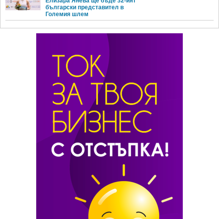
Елизара Янева ще бъде 32-ият
български представител в
Големия шлем