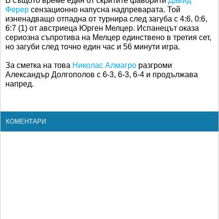
В същото време един от скритите фаворити
Давид
Ферер
сензационно напусна надпреварата. Той
изненадващо отпадна от турнира след загуба с 4:6, 0:6,
6:7 (1) от австриеца Юрген Мелцер. Испанецът оказа
сериозна съпротива на Мелцер единствено в третия сет,
но загуби след точно един час и 56 минути игра.
За сметка на това
Николас Алмагро
разгроми
Александър Долгополов с 6-3, 6-3, 6-4 и продължава
напред.
КОМЕНТАРИ