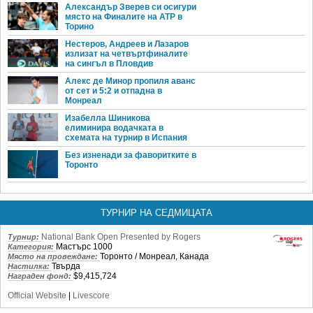
Александър Зверев си осигури
място на Финалите на ATP в
Торино
Нестеров, Андреев и Лазаров
излизат на четвъртфиналите
на сингъл в Пловдив
Алекс де Минор пропиля аванс
от сет и 5:2 и отпадна в
Монреал
Изабелла Шиникова
елиминира водачката в
схемата на турнир в Испания
Без изненади за фаворитките в
Торонто
ТУРНИР НА СЕДМИЦАТА
National Bank Open Presented by Rogers
Турнир:
Мастърс 1000
Категория:
Торонто / Монреал, Канада
Място на провеждане:
Твърда
Настилка:
$9,415,724
Награден фонд:
Official Website
|
Livescore