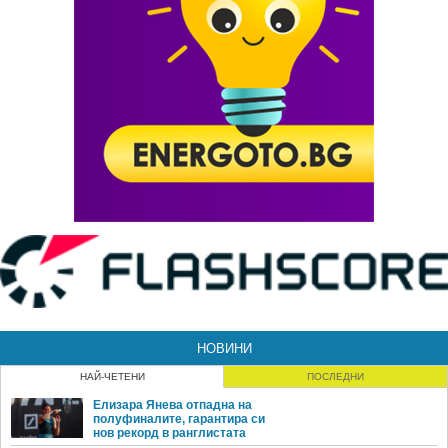
НОВИНИ
НАЙ-ЧЕТЕНИ
ПОСЛЕДНИ
Елизара Янева отпадна на
полуфиналите, гарантира си
нов рекорд в ранглистата