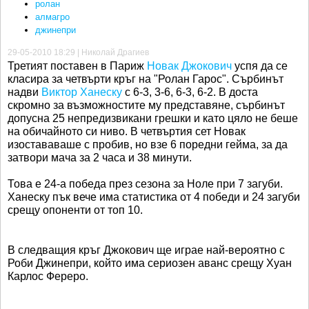
ролан
алмагро
джинепри
29-05-2010 18:29 | Николай Драгиев
Третият поставен в Париж
Новак Джокович
успя да се
класира за четвърти кръг на "Ролан Гарос". Сърбинът
надви
Виктор Ханеску
с 6-3, 3-6, 6-3, 6-2. В доста
скромно за възможностите му представяне, сърбинът
допусна 25 непредизвикани грешки и като цяло не беше
на обичайното си ниво. В четвъртия сет Новак
изостававаше с пробив, но взе 6 поредни гейма, за да
затвори мача за 2 часа и 38 минути.
Това е 24-а победа през сезона за Ноле при 7 загуби.
Ханеску пък вече има статистика от 4 победи и 24 загуби
срещу опоненти от топ 10.
В следващия кръг Джокович ще играе най-вероятно с
Роби Джинепри, който има сериозен аванс срещу Хуан
Карлос Фереро.