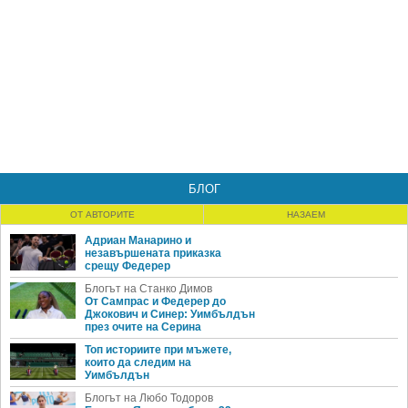
БЛОГ
ОТ АВТОРИТЕ
НАЗАЕМ
Адриан Манарино и
незавършената приказка
срещу Федерер
Блогът на Станко Димов
От Сампрас и Федерер до
Джокович и Синер: Уимбълдън
през очите на Серина
Топ историите при мъжете,
които да следим на
Уимбълдън
Блогът на Любо Тодоров