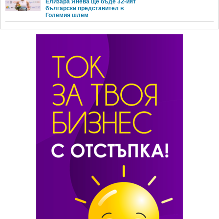
Елизара Янева ще бъде 32-ият
български представител в
Големия шлем