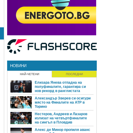
НОВИНИ
НАЙ-ЧЕТЕНИ
ПОСЛЕДНИ
Елизара Янева отпадна на
полуфиналите, гарантира си
нов рекорд в ранглистата
Александър Зверев си осигури
място на Финалите на ATP в
Торино
Нестеров, Андреев и Лазаров
излизат на четвъртфиналите
на сингъл в Пловдив
Алекс де Минор пропиля аванс