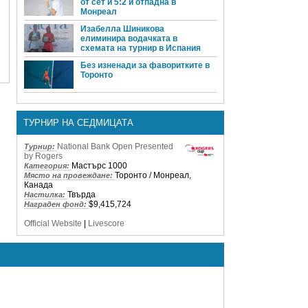
от сет и 5:2 и отпадна в
Монреал
Изабелла Шиникова
елиминира водачката в
схемата на турнир в Испания
Без изненади за фаворитките в
Торонто
ТУРНИР НА СЕДМИЦАТА
National Bank Open Presented
Турнир:
by Rogers
Мастърс 1000
Категория:
Торонто / Монреал,
Място на провеждане:
Канада
Твърда
Настилка:
$9,415,724
Награден фонд:
Official Website
|
Livescore