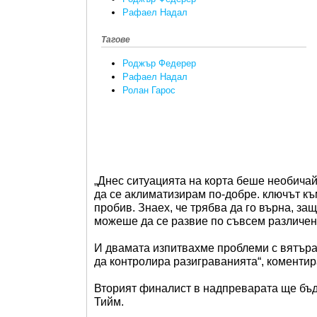
Рафаел Надал
Тагове
Роджър Федерер
Рафаел Надал
Ролан Гарос
„Днес ситуацията на корта беше необичай
да се аклиматизирам по-добре. ключът къ
пробив. Знаех, че трябва да го върна, защ
можеше да се развие по съвсем различен
И двамата изпитвахме проблеми с вятъра,
да контролира разиграванията“, коментир
Вторият финалист в надпреварата ще бъ
Тийм.