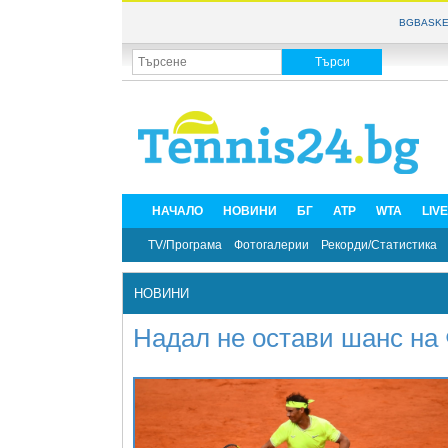
BGBASKE
НАЧАЛО
НОВИНИ
БГ
ATP
WTA
LIV
TV/Програма
Фотогалерии
Рекорди/Статистика
НОВИНИ
Надал не остави шанс на