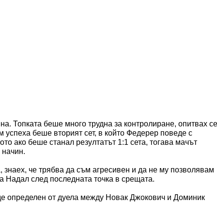
на. Топката беше много трудна за контролиране, опитвах с
м успеха беше вторият сет, в който Федерер поведе с
ото ако беше станал резултатът 1:1 сета, тогава мачът
 начин.
 знаех, че трябва да съм агресивен и да не му позволявам
а Надал след последната точка в срещата.
де определен от дуела между Новак Джокович и Доминик