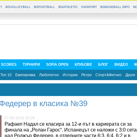
T
BGVOLLEYBALL
BGFOOTBALL
BGATHLETIC
VIASPORT
BGBASEBALL.INFO
NO
E SCORES
ТУРНИРИ
SOFIA OPEN
КЛУБОВЕ
БЛОГ
ВИДЕО
Ж
Топ 10
Екипировка
Любопитно
Истории
Ретро
Спорт&Фитнес
Други
 Федерер в класика №39
07-06-2019 16:29
Рафаел Надал се класира за 12-и път в кариерата си за
финала на „Ролан Гарос“. Испанецът се наложи с 3:0 сета
над Роджър Федерер, в отделните части 6:3, 6:4, 6:2 и в