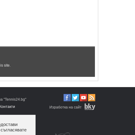
 "Tennis24.bg"
Контакти
Изработка на сайт
едостави
 съгласявате