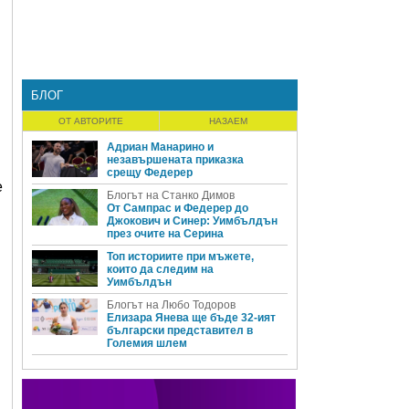
БЛОГ
ОТ АВТОРИТЕ
НАЗАЕМ
Адриан Манарино и
незавършената приказка
срещу Федерер
е
Блогът на Станко Димов
От Сампрас и Федерер до
Джокович и Синер: Уимбълдън
през очите на Серина
Топ историите при мъжете,
които да следим на
Уимбълдън
Блогът на Любо Тодоров
Елизара Янева ще бъде 32-ият
български представител в
Големия шлем