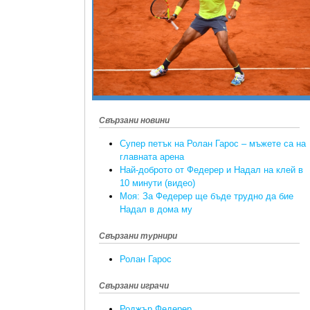
Свързани новини
Супер петък на Ролан Гарос – мъжете са на
главната арена
Най-доброто от Федерер и Надал на клей в
10 минути (видео)
Моя: За Федерер ще бъде трудно да бие
Надал в дома му
Свързани турнири
Ролан Гарос
Свързани играчи
Роджър Федерер