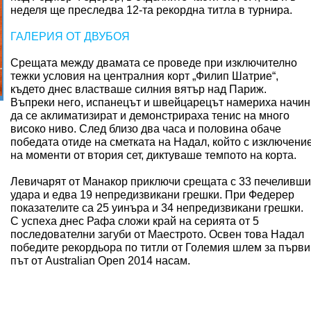
неделя ще преследва 12-та рекордна титла в турнира.
ГАЛЕРИЯ ОТ ДВУБОЯ
Срещата между двамата се проведе при изключително
тежки условия на централния корт „Филип Шатрие“,
където днес властваше силния вятър над Париж.
Въпреки него, испанецът и швейцарецът намериха начин
да се аклиматизират и демонстрираха тенис на много
високо ниво. След близо два часа и половина обаче
победата отиде на сметката на Надал, който с изключени
на моменти от втория сет, диктуваше темпото на корта.
Левичарят от Манакор приключи срещата с 33 печеливши
удара и едва 19 непредизвикани грешки. При Федерер
показателите са 25 уинъра и 34 непредизвикани грешки.
С успеха днес Рафа сложи край на серията от 5
последователни загуби от Маестрото. Освен това Надал
победите рекордьора по титли от Големия шлем за първи
път от Australian Open 2014 насам.