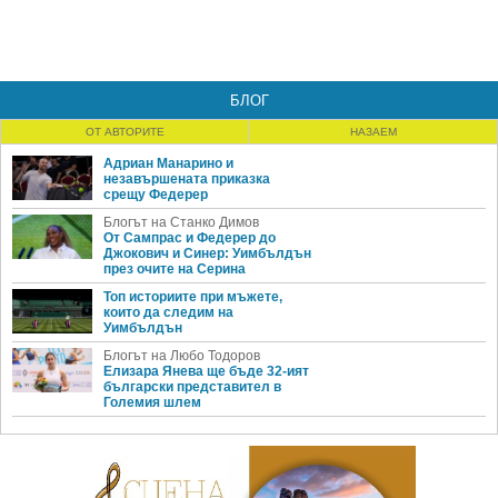
БЛОГ
ОТ АВТОРИТЕ
НАЗАЕМ
Адриан Манарино и
незавършената приказка
срещу Федерер
Блогът на Станко Димов
От Сампрас и Федерер до
Джокович и Синер: Уимбълдън
през очите на Серина
Топ историите при мъжете,
които да следим на
Уимбълдън
Блогът на Любо Тодоров
Елизара Янева ще бъде 32-ият
български представител в
Големия шлем