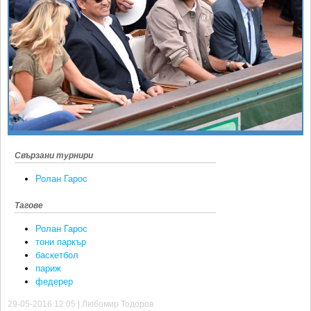
Ретро
SOFIA OPEN
Спорт&Фитнес
КЛУБОВЕ
Други
БЛОГ
Любители
ВИДЕО
ЖЪЛТО
РАКЕТНИ
Свързани турнири
Ролан Гарос
Тагове
Ролан Гарос
тони паркър
баскетбол
париж
федерер
29-05-2016 12:05 | Любомир Тодоров