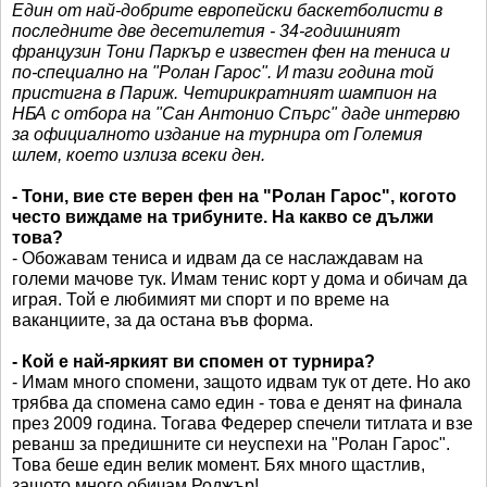
Един от най-добрите европейски баскетболисти в
последните две десетилетия - 34-годишният
французин Тони Паркър е известен фен на тениса и
по-специално на "Ролан Гарос". И тази година той
пристигна в Париж. Четирикратният шампион на
НБА с отбора на "Сан Антонио Спърс" даде интервю
за официалното издание на турнира от Големия
шлем, което излиза всеки ден.
- Тони, вие сте верен фен на "Ролан Гарос", когото
често виждаме на трибуните. На какво се дължи
това?
- Обожавам тениса и идвам да се наслаждавам на
големи мачове тук. Имам тенис корт у дома и обичам да
играя. Той е любимият ми спорт и по време на
ваканциите, за да остана във форма.
- Кой е най-яркият ви спомен от турнира?
- Имам много спомени, защото идвам тук от дете. Но ако
трябва да спомена само един - това е денят на финала
през 2009 година. Тогава Федерер спечели титлата и взе
реванш за предишните си неуспехи на "Ролан Гарос".
Това беше един велик момент. Бях много щастлив,
защото много обичам Роджър!