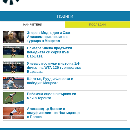
НОВИНИ
НАЙ-ЧЕТЕНИ
ПОСЛЕДНИ
Зверев, Медведев и Оже-
Алиасим приключиха с
турнира в Монреал
Елизара Янева продължи
победната си серия във
Варшава
Янева си осигури място на 1/4-
финал на WTA 125 турнира във
Варшава
Шелтън, Рууд и Фонсека с
победи в Монреал
Рибакина оцеля в първия си
мач в Торонто
Александър Донски е
полуфиналист на Чалънджър
в Полша