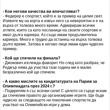
- Кои негови качества ви впечатляват?
- Федерер е спортист, който е за пример на целия свят.
Изявите му на корта и извън него са невероятни и е на
върха от толкова много време. Адмирирам всички
атлети, които са като посланици на своите спортове и
имат дълга кариера. Аз също имам продължителна
кариера. Много е трудно да останеш на върха толкова
дълго време. Затова в негово лице имам един чудесен
пример.
- Кой ще спечели на финала?
- Джокович изглежда фаворит. Но след като разбрах, че
Роджър няма да участва тази година ми е малко
безразлично кой ще спечели.
- А какво мислите за кандитатурата на Париж за
Олимпиадата през 2024 г.?
- Подкрепям я със всички сили! С цялото си сърце искам
да спечелим правото да организираме игрите. Ще бъде
чудесно за следващото ни поколение спортисти да
участват на Олимпийски игри у дома.