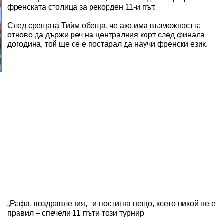
френската столица за рекорден 11-и път.
След срещата Тийм обеща, че ако има възможността
отново да държи реч на централния корт след финала
догодина, той ще се е постарал да научи френски език.
„Рафа, поздравления, ти постигна нещо, което никой не е
правил – спечели 11 пъти този турнир.