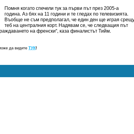
Помня когато спечели тук за първи път през 2005-а
година. Аз бях на 11 години и те гледах по телевизията.
Въобще не съм предполагал, че един ден ще играя срещ
теб на централния корт. Надявам се, че следващия път
раждаването на френски“, каза финалистът Тийм.
може да видите
ТУК
!