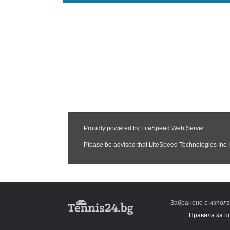
Забранено е използ
Правила за п