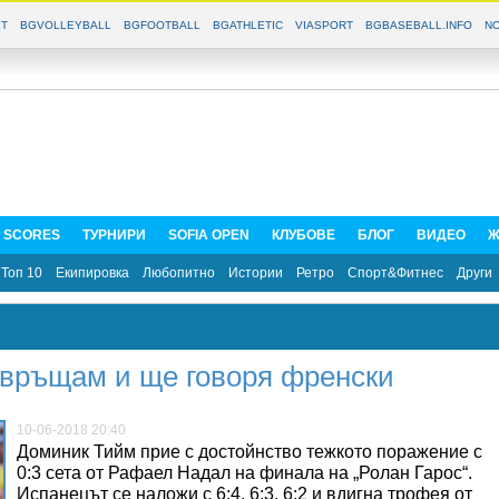
T
BGVOLLEYBALL
BGFOOTBALL
BGATHLETIC
VIASPORT
BGBASEBALL.INFO
NO
E SCORES
ТУРНИРИ
SOFIA OPEN
КЛУБОВЕ
БЛОГ
ВИДЕО
Ж
Топ 10
Екипировка
Любопитно
Истории
Ретро
Спорт&Фитнес
Други
 връщам и ще говоря френски
10-06-2018 20:40
Доминик Тийм прие с достойнство тежкото поражение с
0:3 сета от Рафаел Надал на финала на „Ролан Гарос“.
Испанецът се наложи с 6:4, 6:3, 6:2 и вдигна трофея от