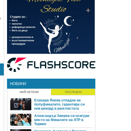
у
НОВИНИ
НАЙ-ЧЕТЕНИ
ПОСЛЕДНИ
Елизара Янева отпадна на
полуфиналите, гарантира си
нов рекорд в ранглистата
Александър Зверев си осигури
място на Финалите на ATP в
Торино