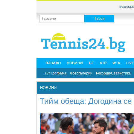
BGBASKE
НАЧАЛО
НОВИНИ
БГ
ATP
WTA
LIV
TV/Програма
Фотогалерии
Рекорди/Статистика
НОВИНИ
Тийм обеща: Догодина се