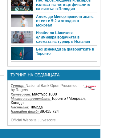
Нестеров, Андреев и Лазаров
излизат на четвъртфиналите
на сингъл в Пловдив
Алекс де Минор пропиля аванс
от сет и 5:2 и отпадна в
Монреал
Изабелла Шиникова
елиминира водачката в
схемата на турнир в Испания
Без изненади за фаворитките в
Торонто
ТУРНИР НА СЕДМИЦАТА
National Bank Open Presented
Турнир:
by Rogers
Мастърс 1000
Категория:
Торонто / Монреал,
Място на провеждане:
Канада
Твърда
Настилка:
$9,415,724
Награден фонд:
Official Website
|
Livescore