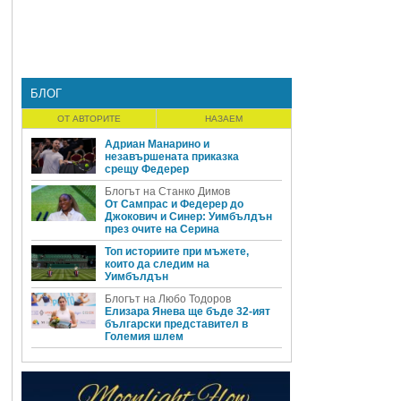
БЛОГ
ОТ АВТОРИТЕ
НАЗАЕМ
Адриан Манарино и
незавършената приказка
срещу Федерер
Блогът на Станко Димов
От Сампрас и Федерер до
Джокович и Синер: Уимбълдън
през очите на Серина
Топ историите при мъжете,
които да следим на
Уимбълдън
Блогът на Любо Тодоров
Елизара Янева ще бъде 32-ият
български представител в
Големия шлем