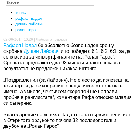
Тагове
тенис
рафаел надал
душан лайович
ролан гарос
02-06-2014 16:26 | Любомир Тодоров
Рафаел Надал
бе абсолютно безпощаден срещу
сърбина
Душан Лайович
и го победи с 6:1, 6:2, 6:1, за да
се класира за четвъртфиналите на „Ролан Гарос”.
Срещата продължи едва 93 минути и както показва
резултатът не предложи никаква интрига.
„Поздравления (за Лайович). Не е лесно да излезеш на
този корт и да се изправиш срещу някое от големите
имена. Аз мисля, че съвсем скоро той ще направи
пробив в ранглистата”, коментира Рафа относно младия
си съперник.
Благодарение на успеха Надал стана първият тенисист
в Откритата ера, който печели 32 последователни
двубоя на „Ролан Гарос”!