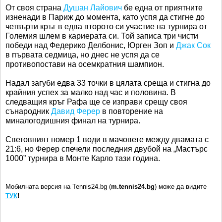
От своя страна
Душан Лайович
бе една от приятните
изненади в Париж до момента, като успя да стигне до
четвърти кръг в едва второто си участие на турнира от
Големия шлем в кариерата си. Той записа три чисти
победи над Федерико Делбонис, Юрген Зоп и
Джак Сок
в първата седмица, но днес не успя да се
противопостави на осемкратния шампион.
Надал загуби едва 33 точки в цялата среща и стигна до
крайния успех за малко над час и половина. В
следващия кръг Рафа ще се изправи срещу своя
сънародник
Давид Ферер
в повторение на
миналогодишния финал на турнира.
Световният номер 1 води в мачовете между двамата с
21:6, но Ферер спечели последния двубой на „Мастърс
1000” турнира в Монте Карло тази година.
Мобилната версия на Tennis24.bg (
m.tennis24.bg
) може да видите
ТУК
!