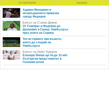
ОТ АВТОРИТЕ
НАЗАЕМ
Адриан Манарино и
незавършената приказка
срещу Федерер
Блогът на Станко Димов
От Сампрас и Федерер до
Джокович и Синер: Уимбълдън
през очите на Серина
Топ историите при мъжете,
които да следим на
Уимбълдън
Блогът на Любо Тодоров
Елизара Янева ще бъде 32-ият
български представител в
Големия шлем