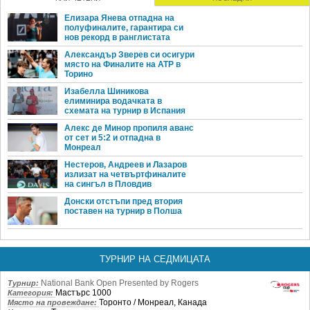
Елизара Янева отпадна на
полуфиналите, гарантира си
нов рекорд в ранглистата
Александър Зверев си осигури
място на Финалите на ATP в
Торино
Изабелла Шиникова
елиминира водачката в
схемата на турнир в Испания
Алекс де Минор пропиля аванс
от сет и 5:2 и отпадна в
Монреал
Нестеров, Андреев и Лазаров
излизат на четвъртфиналите
на сингъл в Пловдив
Донски отстъпи пред втория
поставен на турнир в Полша
ТУРНИР НА СЕДМИЦАТА
National Bank Open Presented by Rogers
Турнир:
Мастърс 1000
Категория:
Торонто / Монреал, Канада
Място на провеждане: