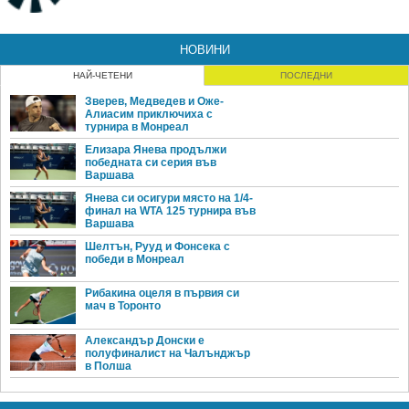
НОВИНИ
НАЙ-ЧЕТЕНИ
ПОСЛЕДНИ
Зверев, Медведев и Оже-
Алиасим приключиха с
турнира в Монреал
Елизара Янева продължи
победната си серия във
Варшава
Янева си осигури място на 1/4-
финал на WTA 125 турнира във
Варшава
Шелтън, Рууд и Фонсека с
победи в Монреал
Рибакина оцеля в първия си
мач в Торонто
Александър Донски е
полуфиналист на Чалънджър
в Полша