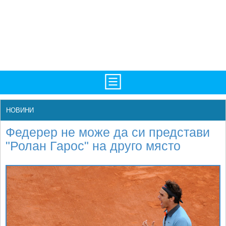
TV/Програма
НАЧАЛО
НОВИНИ
Фотогалерии
НОВИНИ
Федерер не може да си представи
Рекорди/Статистика
БГ
"Ролан Гарос" на друго място
Топ 10
ATP
Екипировка
WTA
Любопитно
LIVE SCORES
Истории
ТУРНИРИ