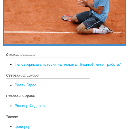
Ретро
SOFIA OPEN
Спорт&Фитнес
КЛУБОВЕ
Други
БЛОГ
Любители
ВИДЕО
ЖЪЛТО
РАКЕТНИ
Свързани новини
Неповторимата история на плаката "Тишина! Геният работи."
Свързани турнири
Ролан Гарос
Свързани играчи
Роджър Федерер
Тагове
федерер