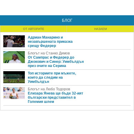
БЛОГ
ОТ АВТОРИТЕ
НАЗАЕМ
Адриан Манарино и
незавършената приказка
срещу Федерер
Блогът на Станко Димов
От Сампрас и Федерер до
Джокович и Синер: Уимбълдън
през очите на Серина
Топ историите при мъжете,
които да следим на
Уимбълдън
Блогът на Любо Тодоров
Елизара Янева ще бъде 32-ият
български представител в
Големия шлем