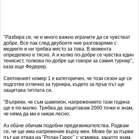
"Разбира се, че е много важно играчите да се чувстват
добре. Все пак след двубоите ние разговаряме с
медиите и ни трябва място за това. В момента
определено е тясно. А и колко по-добре се чувства един
тенисист
, толкова по-добре ще говори за самия турнир",
каза още
Федерер
.
Световният номер 1 е категоричен, че този сезон ще се
подготви отлично за турнира, където за пръв път ще
защитава титлата си.
"Въпреки, че съм шампион, напрежението тази година
ще е по-малко. Трябва да защитавам 2000 точки и знам,
че няма да ми е никак лесно.
Аз обаче обичам подобни предизвикателства. Радвам
се, че ще има напрежение върху мен. Може би за първи
път ще отида на "
Ролан
Гарос
" с усмивка, защото знам,