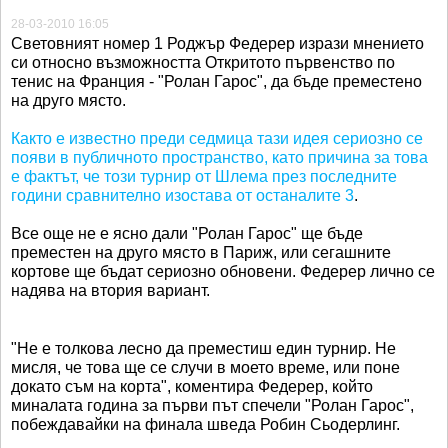
28-03-2010 16:05
Световният номер 1
Роджър
Федерер
изрази мнението
си относно възможността Откритото първенство по
тенис на Франция - "
Ролан
Гарос
", да бъде преместено
на друго място.
Както е известно преди седмица тази идея сериозно се
появи в публичното пространство, като причина за това
е фактът, че този турнир от Шлема през последните
години сравнително изостава от останалите 3
.
Все още не е ясно дали "
Ролан
Гарос
" ще бъде
преместен на друго място в Париж, или сегашните
кортове ще бъдат сериозно обновени.
Федерер
лично се
надява на втория вариант.
"Не е толкова лесно да преместиш един турнир. Не
мисля, че това ще се случи в моето време, или поне
докато съм на корта", коментира
Федерер
, който
миналата година за първи път спечели "
Ролан
Гарос
",
побеждавайки на финала шведа
Робин
Сьодерлинг
.