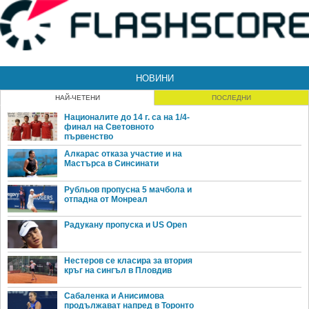
НОВИНИ
НАЙ-ЧЕТЕНИ
ПОСЛЕДНИ
Националите до 14 г. са на 1/4-
финал на Световното
първенство
Алкарас отказа участие и на
Мастърса в Синсинати
Рубльов пропусна 5 мачбола и
отпадна от Монреал
Радукану пропуска и US Open
Нестеров се класира за втория
кръг на сингъл в Пловдив
Сабаленка и Анисимова
продължават напред в Торонто