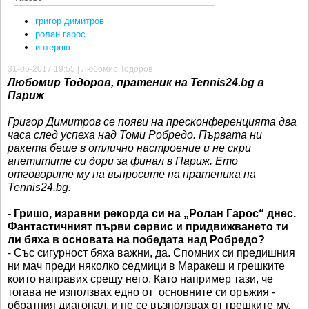
григор димитров
ролан гарос
интервю
31-05-2017 19:55 | Любомир Тодоров
Любомир Тодоров, пратеник на Tennis24.bg в
Париж
Григор Димитров се появи на пресконференцията два
часа след успеха над Томи Робредо. Първата ни
ракета беше в отлично настроение и не скри
апетитите си дори за финал в Париж. Ето
отговорите му на въпросите на пратеника на
Tennis24.bg.
- Гришо, изравни рекорда си на „Ролан Гарос“ днес.
Фантастичният първи сервис и придвижването ти
ли бяха в основата на победата над Робредо?
- Със сигурност бяха важни, да. Спомних си предишния
ни мач преди няколко седмици в Маракеш и грешките
които направих срещу него. Като например тази, че
тогава не използвах едно от основните си оръжия -
обратния диагонал, и не се възползвах от грешките му.