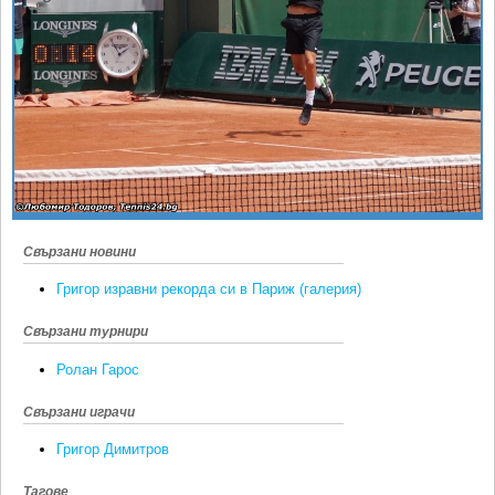
Ретро
SOFIA OPEN
Спорт&Фитнес
КЛУБОВЕ
Други
БЛОГ
Любители
ВИДЕО
ЖЪЛТО
РАКЕТНИ
Свързани новини
Григор изравни рекорда си в Париж (галерия)
Свързани турнири
Ролан Гарос
Свързани играчи
Григор Димитров
Тагове