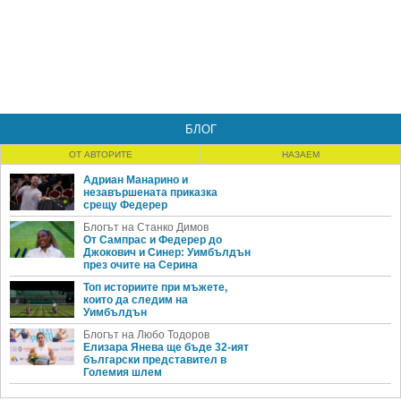
БЛОГ
ОТ АВТОРИТЕ
НАЗАЕМ
Адриан Манарино и
незавършената приказка
срещу Федерер
Блогът на Станко Димов
От Сампрас и Федерер до
Джокович и Синер: Уимбълдън
през очите на Серина
Топ историите при мъжете,
които да следим на
Уимбълдън
Блогът на Любо Тодоров
Елизара Янева ще бъде 32-ият
български представител в
Големия шлем