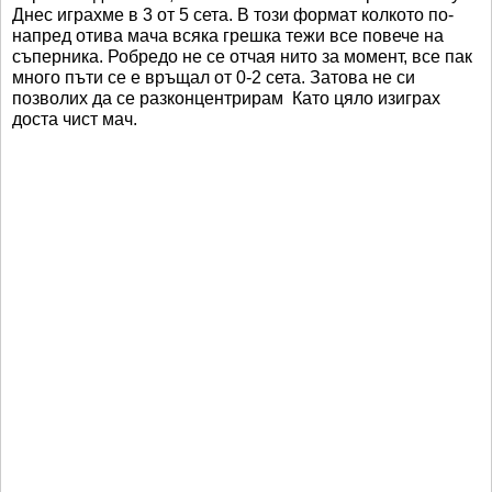
Днес играхме в 3 от 5 сета. В този формат колкото по-
напред отива мача всяка грешка тежи все повече на
съперника. Робредо не се отчая нито за момент, все пак
много пъти се е връщал от 0-2 сета. Затова не си
позволих да се разконцентрирам Като цяло изиграх
доста чист мач.