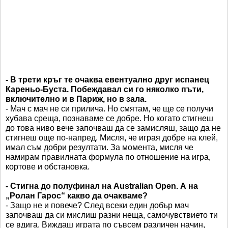
- В трети кръг те очаква евентуално друг испанец
Кареньо-Буста. Побеждавал си го няколко пъти,
включително и в Париж, но в зала.
- Мач с мач не си прилича. Но смятам, че ще се получи
хубава среща, познаваме се добре. Но когато стигнеш
до това ниво вече започваш да се замисляш, защо да не
стигнеш още по-напред. Мисля, че играя добре на клей,
имал съм добри резултати. За момента, мисля че
намирам правилната формула по отношение на игра,
кортове и обстановка.
- Стигна до полуфинал на Australian Open. А на
„Ролан Гарос“ какво да очакваме?
- Защо не и повече? След всеки един добър мач
започваш да си мислиш разни неща, самочувствието ти
се вдига. Виждаш играта по съвсем различен начин,