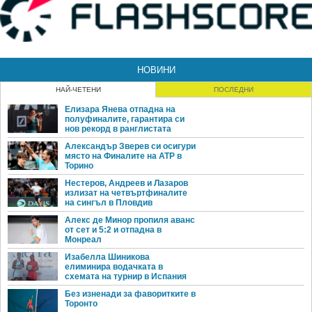
НОВИНИ
НАЙ-ЧЕТЕНИ
ПОСЛЕДНИ
Елизара Янева отпадна на
полуфиналите, гарантира си
нов рекорд в ранглистата
Александър Зверев си осигури
място на Финалите на ATP в
Торино
Нестеров, Андреев и Лазаров
излизат на четвъртфиналите
на сингъл в Пловдив
Алекс де Минор пропиля аванс
от сет и 5:2 и отпадна в
Монреал
Изабелла Шиникова
елиминира водачката в
схемата на турнир в Испания
Без изненади за фаворитките в
Торонто