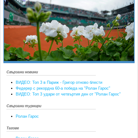
Ретро
SOFIA OPEN
Спорт&Фитнес
КЛУБОВЕ
Други
БЛОГ
Любители
ВИДЕО
ЖЪЛТО
РАКЕТНИ
Свързани новини
ВИДЕО: Топ 3 в Париж - Григор отново блести
Федерер с рекордна 60-а победа на "Ролан Гарос"
ВИДЕО: Топ 3 удари от четвъртия ден от "Ролан Гарос"
Свързани турнири
Ролан Гарос
Тагове