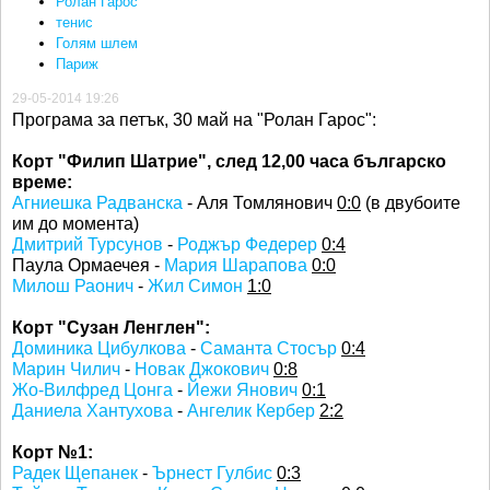
Ролан Гарос
тенис
Голям шлем
Париж
29-05-2014 19:26
Програма за петък, 30 май на "Ролан Гарос":
Корт "Филип Шатрие", след 12,00 часа българско
време:
Агниешка Радванска
- Аля Томлянович
0:0
(в двубоите
им до момента)
Дмитрий Турсунов
-
Роджър Федерер
0:4
Паула Ормаечея -
Мария Шарапова
0:0
Милош Раонич
-
Жил Симон
1:0
Корт "Сузан Ленглен":
Доминика Цибулкова
-
Саманта Стосър
0:4
Марин Чилич
-
Новак Джокович
0:8
Жо-Вилфред Цонга
-
Йежи Янович
0:1
Даниела Хантухова
-
Ангелик Кербер
2:2
Корт №1:
Радек Щепанек
-
Ърнест Гулбис
0:3