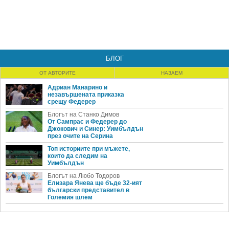
БЛОГ
ОТ АВТОРИТЕ
НАЗАЕМ
Адриан Манарино и
незавършената приказка
срещу Федерер
Блогът на Станко Димов
От Сампрас и Федерер до
Джокович и Синер: Уимбълдън
през очите на Серина
Топ историите при мъжете,
които да следим на
Уимбълдън
Блогът на Любо Тодоров
Елизара Янева ще бъде 32-ият
български представител в
Големия шлем