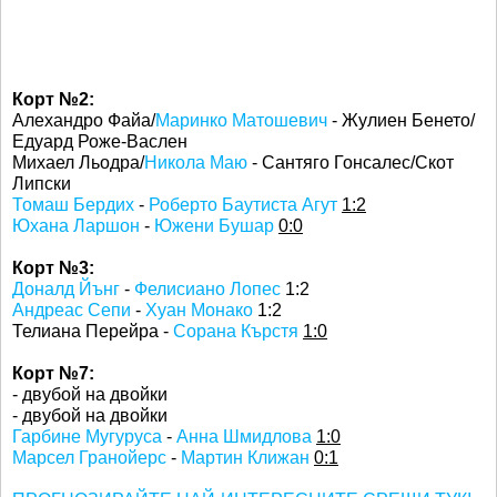
Корт №2:
Алехандро Файа/
Маринко Матошевич
- Жулиен Бенето/
Едуард Роже-Васлен
Михаел Льодра/
Никола Маю
- Сантяго Гонсалес/Скот
Липски
Томаш Бердих
-
Роберто Баутиста Агут
1:2
Юхана Ларшон
-
Южени Бушар
0:0
Корт №3:
Доналд Йънг
-
Фелисиано Лопес
1:2
Андреас Сепи
-
Хуан Монако
1:2
Телиана Перейра -
Сорана Кърстя
1:0
Корт №7:
- двубой на двойки
- двубой на двойки
Гарбине Мугуруса
-
Анна Шмидлова
1:0
Марсел Гранойерс
-
Мартин Клижан
0:1