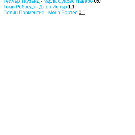
Тейлър Таузънд
-
Карла Суарес Наваро
0:0
Томи Робредо
-
Джон Иснър
1:1
Полин Парментие
-
Мона Бартел
0:1