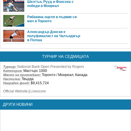
Шелтън, Рууд и Фонсека с
победи в Монреал
Рибакина оцеля в първия си
мач в Торонто
Александър Донски е
полуфиналист на Чалънджър
в Полша
ТУРНИР НА СЕДМИЦАТА
National Bank Open Presented by Rogers
Турнир:
Мастърс 1000
Категория:
Торонто / Монреал, Канада
Място на провеждане:
Твърда
Настилка:
$9,415,724
Награден фонд:
Official Website
|
Livescore
ДРУГИ НОВИНИ