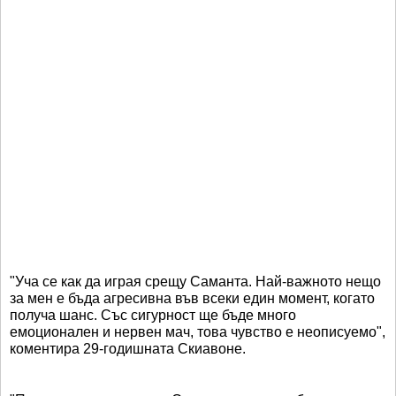
"Уча се как да играя срещу Саманта. Най-важното нещо
за мен е бъда агресивна във всеки един момент, когато
получа шанс. Със сигурност ще бъде много
емоционален и нервен мач, това чувство е неописуемо",
коментира 29-годишната Скиавоне.