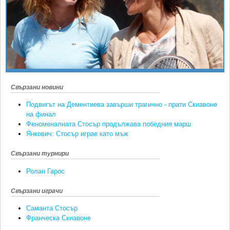
Ретро
SOFIA OPEN
Спорт&Фитнес
КЛУБОВЕ
Други
БЛОГ
Любители
ВИДЕО
ЖЪЛТО
Свързани новини
РАКЕТНИ
Подвигът на Дементиева завърши трагично - прати Скиавоне
на финал
Феноменалната Стосър продължава победния марш
Янкович: Стосър играе като мъж
Свързани турнири
Ролан Гарос
Свързани играчи
Саманта Стосър
Франческа Скиавоне