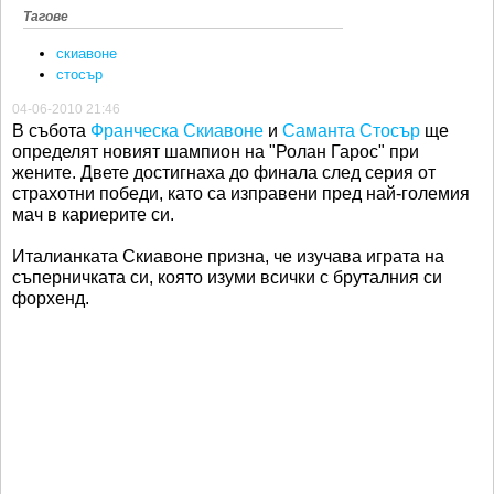
Тагове
скиавоне
стосър
04-06-2010 21:46
В събота
Франческа Скиавоне
и
Саманта Стосър
ще
определят новият шампион на "Ролан Гарос" при
жените. Двете достигнаха до финала след серия от
страхотни победи, като са изправени пред най-големия
мач в кариерите си.
Италианката Скиавоне призна, че изучава играта на
съперничката си, която изуми всички с бруталния си
форхенд.