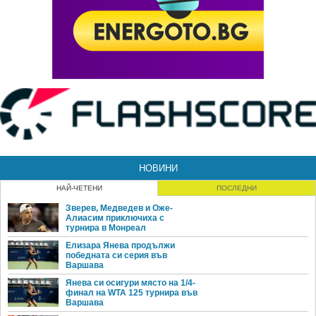
НОВИНИ
НАЙ-ЧЕТЕНИ
ПОСЛЕДНИ
Зверев, Медведев и Оже-
Алиасим приключиха с
турнира в Монреал
Елизара Янева продължи
победната си серия във
Варшава
Янева си осигури място на 1/4-
финал на WTA 125 турнира във
Варшава