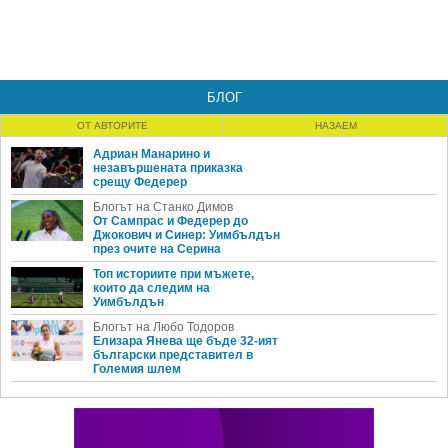
БЛОГ
ОТ АВТОРИТЕ
НАЗАЕМ
Адриан Манарино и
незавършената приказка
срещу Федерер
Блогът на Станко Димов
От Сампрас и Федерер до
Джокович и Синер: Уимбълдън
през очите на Серина
Топ историите при мъжете,
които да следим на
Уимбълдън
Блогът на Любо Тодоров
Елизара Янева ще бъде 32-ият
български представител в
Големия шлем