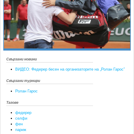
Ретро
SOFIA OPEN
Спорт&Фитнес
КЛУБОВЕ
Други
БЛОГ
Любители
ВИДЕО
ЖЪЛТО
РАКЕТНИ
Свързани новини
ВИДЕО: Федерер бесен на организаторите на „Ролан Гарос”
Свързани турнири
Ролан Гарос
Тагове
федерер
селфи
фен
париж