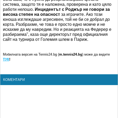
система, защото тя е наложена, проверена и като цяло
работи нелошо.
Инцидентът с Роджър не говори за
висока степен на опасност
за играчите. Ако този
юноша изглеждаше агресивен, той не би се добрал до
корта. Разбрахме, че това е просто едно момче и не
искахме да му навредим. Но и реакцията на Федерер е
разбираема", каза още директорът пред официалния
сайт на турнира от Големия шлем в Париж.
Мобилната версия на Tennis24.bg (
m.tennis24.bg
) може да видите
ТУК
!
КОМЕНТАРИ