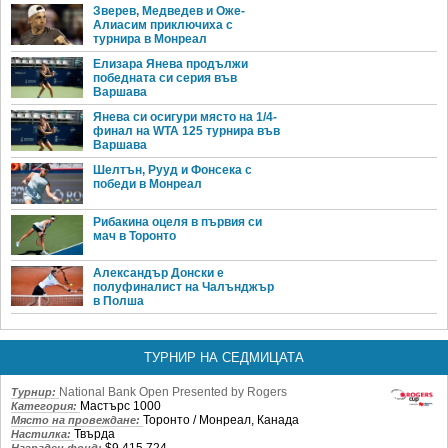
Зверев, Медведев и Оже-
Алиасим приключиха с
турнира в Монреал
Елизара Янева продължи
победната си серия във
Варшава
Янева си осигури място на 1/4-
финал на WTA 125 турнира във
Варшава
Шелтън, Рууд и Фонсека с
победи в Монреал
Рибакина оцеля в първия си
мач в Торонто
Александър Донски е
полуфиналист на Чалънджър
в Полша
ТУРНИР НА СЕДМИЦАТА
National Bank Open Presented by Rogers
Турнир:
Мастърс 1000
Категория:
Торонто / Монреал, Канада
Място на провеждане:
Твърда
Настилка:
$9,415,724
Награден фонд: