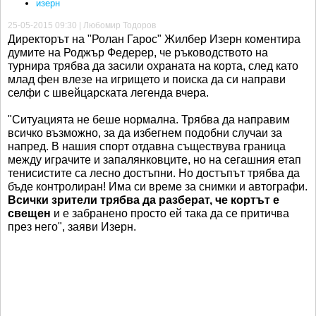
изерн
25-05-2015 09:30 | Любомир Тодоров
Директорът на "Ролан Гарос" Жилбер Изерн коментира
думите на Роджър Федерер, че ръководството на
турнира трябва да засили охраната на корта, след като
млад фен влезе на игрището и поиска да си направи
селфи с швейцарската легенда вчера.
"Ситуацията не беше нормална. Трябва да направим
всичко възможно, за да избегнем подобни случаи за
напред. В нашия спорт отдавна съществува граница
между играчите и запалянковците, но на сегашния етап
тенисистите са лесно достъпни. Но достъпът трябва да
бъде контролиран! Има си време за снимки и автографи.
Всички зрители трябва да разберат, че кортът е
свещен
и е забранено просто ей така да се притичва
през него", заяви Изерн.