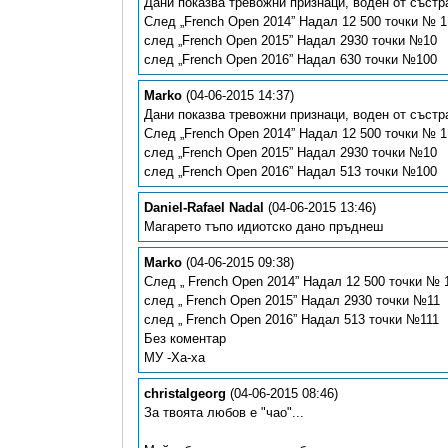
Дани показва тревожни признаци, воден от съст
След „French Open 2014” Надал 12 500 точки № 1
след „French Open 2015” Надал 2930 точки №10
след „French Open 2016” Надал 630 точки №100
Marko
(04-06-2015 14:37)
Дани показва тревожни признаци, воден от съст
След „French Open 2014” Надал 12 500 точки № 1
след „French Open 2015” Надал 2930 точки №10
след „French Open 2016” Надал 513 точки №100
Daniel-Rafael Nadal
(04-06-2015 13:46)
Магарето тъпо идиотско дано пръднеш
Marko
(04-06-2015 09:38)
След „ French Open 2014” Надал 12 500 точки № 
след „ French Open 2015” Надал 2930 точки №11
след „ French Open 2016” Надал 513 точки №111
Без коментар
МУ -Ха-ха
christalgeorg
(04-06-2015 08:46)
За твоята любов е "чао"...