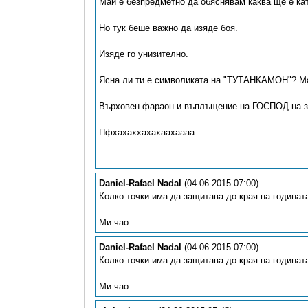
Май е безпредметно да обяснявам каква ще е ка
Но тук беше важно да изяде боя.
Изяде го унизително.
Ясна ли ти е символиката на "ТУТАНКАМОН"? Ма
Върховен фараон и въплъщение на ГОСПОД на з
Пфхахаххахахаахаааа
Daniel-Rafael Nadal
(04-06-2015 07:00)
Колко точки има да защитава до края на годинат
Ми чао
Daniel-Rafael Nadal
(04-06-2015 07:00)
Колко точки има да защитава до края на годинат
Ми чао