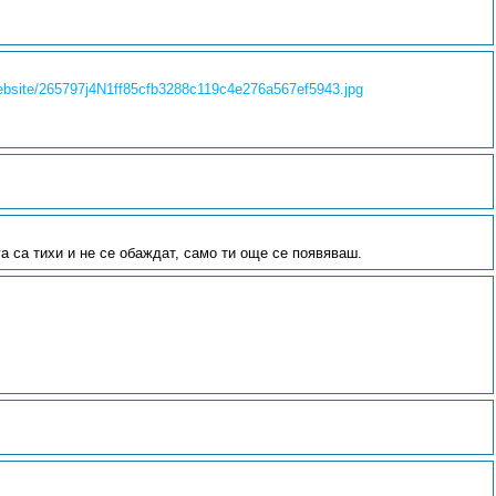
/website/265797j4N1ff85cfb3288c119c4e276a567ef5943.jpg
а са тихи и не се обаждат, само ти още се появяваш.