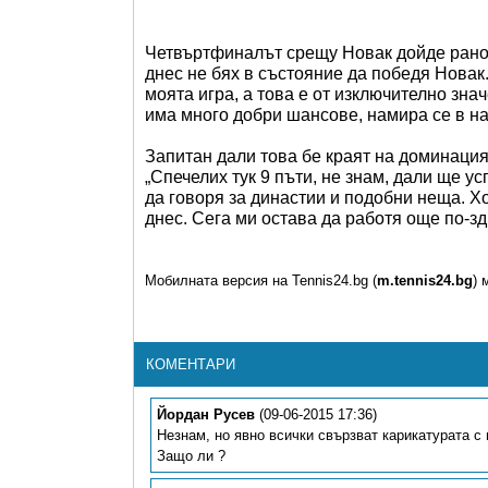
Четвъртфиналът срещу Новак дойде рано, 
днес не бях в състояние да победя Новак.
моята игра, а това е от изключително зн
има много добри шансове, намира се в на
Запитан дали това бе краят на доминация
„Спечелих тук 9 пъти, не знам, дали ще ус
да говоря за династии и подобни неща. Хор
днес. Сега ми остава да работя още по-зд
Мобилната версия на Tennis24.bg (
m.tennis24.bg
) 
КОМЕНТАРИ
Йордан Русев
(09-06-2015 17:36)
Незнам, но явно всички свързват карикатурата с 
Защо ли ?