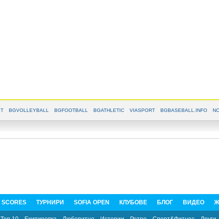
T
BGVOLLEYBALL
BGFOOTBALL
BGATHLETIC
VIASPORT
BGBASEBALL.INFO
NO
E SCORES
ТУРНИРИ
SOFIA OPEN
КЛУБОВЕ
БЛОГ
ВИДЕО
Ж