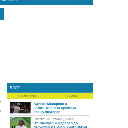
Любители
БЛОГ
ОТ АВТОРИТЕ
НАЗАЕМ
а
Адриан Манарино и
незавършената приказка
в
срещу Федерер
Блогът на Станко Димов
От Сампрас и Федерер до
Джокович и Синер: Уимбълдън