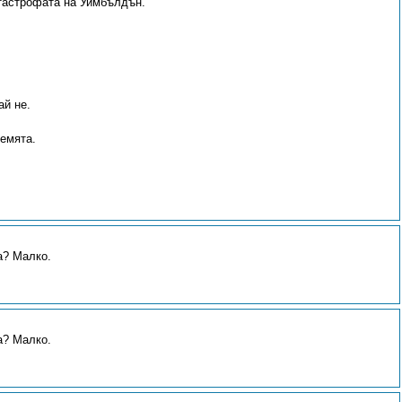
тастрофата на Уимбълдън.
й не.
емята.
а? Малко.
а? Малко.