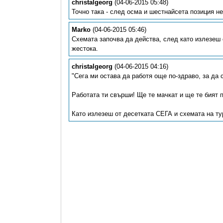
christalgeorg
(04-06-2015 05:48)
Точно така - след осма и шестнайсета позиция н
Marko
(04-06-2015 05:46)
Схемата започва да действа, след като излезеш о
жестока.
christalgeorg
(04-06-2015 04:16)
"Сега ми остава да работя още по-здраво, за да 
Работата ти свърши! Ще те мачкат и ще те бият п
Като излезеш от десетката СЕГА и схемата на ту