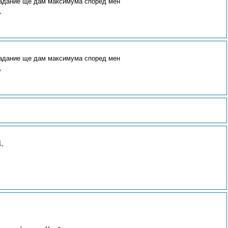
радание ще дам максимума според мен
,
радание ще дам максимума според мен
,
1,