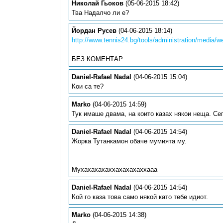
Николай Гьоков
(05-06-2015 18:42)
Тва Надалчо ли е?
Йордан Русев
(04-06-2015 18:14)
http://www.tennis24.bg/tools/administration/media
БЕЗ КОМЕНТАР
Daniel-Rafael Nadal
(04-06-2015 15:04)
Кои са те?
Marko
(04-06-2015 14:59)
Тук имаше двама, на които казах някои неща. Сег
Daniel-Rafael Nadal
(04-06-2015 14:54)
Жорка Тутанкамон обаче мумията му.
Мухахахахаххахахахаххааа
Daniel-Rafael Nadal
(04-06-2015 14:54)
Кой го каза това само някой като тебе идиот.
Marko
(04-06-2015 14:38)