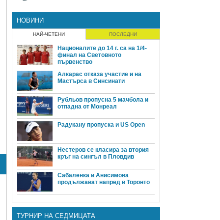
НОВИНИ
НАЙ-ЧЕТЕНИ
ПОСЛЕДНИ
Националите до 14 г. са на 1/4-
финал на Световното
първенство
Алкарас отказа участие и на
Мастърса в Синсинати
Рубльов пропусна 5 мачбола и
отпадна от Монреал
Радукану пропуска и US Open
Нестеров се класира за втория
кръг на сингъл в Пловдив
Сабаленка и Анисимова
продължават напред в Торонто
ТУРНИР НА СЕДМИЦАТА