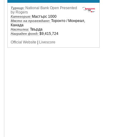
National Bank Open Presented
Турнир:
by Rogers
Мастърс 1000
Категория:
Торонто / Монреал,
Място на провеждане:
Канада
Твърда
Настилка:
$9,415,724
Награден фонд:
Official Website
|
Livescore