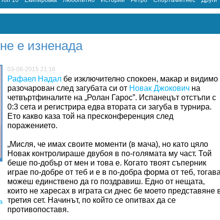
Топ 10
Екипировка
Любопитно
Истории
Ретро
Спорт&Фитнес
Други
не е изненада
03-06-2015 21:16
Рафаел Надал
бе изключително спокоен, макар и видимо
разочарован след загубата си от
Новак Джокович
на
четвъртфиналите на „Ролан Гарос”. Испанецът отстъпи с
0:3 сета и регистрира едва втората си загуба в турнира.
Ето какво каза той на пресконференция след
поражението.
„Мисля, че имах своите моменти (в мача), но като цяло
Новак контролираше двубоя в по-голямата му част. Той
беше по-добър от мен и това е. Когато твоят съперник
играе по-добре от теб и е в по-добра форма от теб, тогав
можеш единствено да го поздравиш. Едно от нещата,
които не харесах в играта си днес бе моето представяне 
третия сет. Начинът, по който се опитвах да се
а
противопоставя.