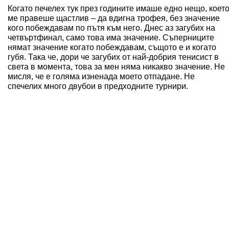
Когато печелех тук през годините имаше едно нещо, коет
ме правеше щастлив – да вдигна трофея, без значение
кого побеждавам по пътя към него. Днес аз загубих на
четвъртфинал, само това има значение. Съперниците
нямат значение когато побеждавам, същото е и когато
губя. Така че, дори че загубих от най-добрия тенисист в
света в момента, това за мен няма никакво значение. Не
мисля, че е голяма изненада моето отпадане. Не
спечелих много двубои в предходните турнири.