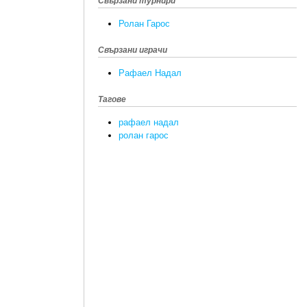
Свързани турнири
Ролан Гарос
Свързани играчи
Рафаел Надал
Тагове
рафаел надал
ролан гарос