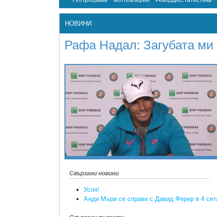
TV/Програма
Фотогалерии
Рекорди/Статистика
НОВИНИ
Рафа Надал: Загубата ми 
Свързани новини
Успя!
Анди Мъри се справи с Давид Ферер в 4 сет