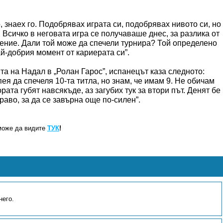
знаех го. Подобрявах играта си, подобрявах нивото си, но
 Всичко в неговата игра се получаваше днес, за разлика от
ачение. Дали той може да спечели турнира? Той определено
й-добрия момент от кариерата си”.
та на Надал в „Ролан Гарос”, испанецът каза следното:
пея да спечеля 10-та титла, но знам, че имам 9. Не обичам
ата губят навсякъде, аз загубих тук за втори път. Денят бе
раво, за да се завърна още по-силен”.
може да видите
ТУК
!
него.