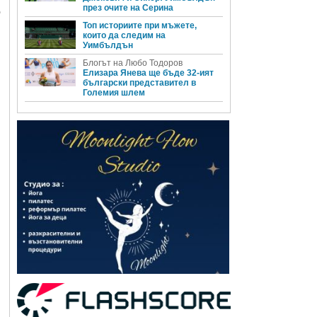
през очите на Серина
о
Топ историите при мъжете,
които да следим на
Уимбълдън
Блогът на Любо Тодоров
Елизара Янева ще бъде 32-ият
български представител в
Големия шлем