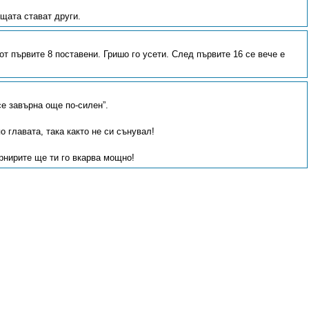
ещата стават други.
т първите 8 поставени. Гришо го усети. След първите 16 се вече е
се завърна още по-силен”.
о главата, така както не си сънувал!
рнирите ще ти го вкарва мощно!