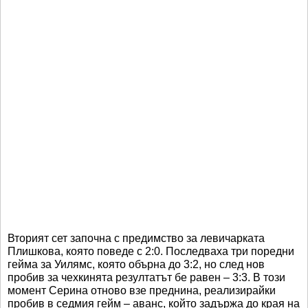
Вторият сет започна с предимство за левичарката
Плишкова, която поведе с 2:0. Последваха три поредни
гейма за Уилямс, която обърна до 3:2, но след нов
пробив за чехкинята резултатът бе равен – 3:3. В този
момент Серина отново взе преднина, реализирайки
пробив в седмия гейм – аванс, който задържа до края на