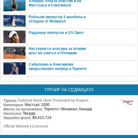
Алкарас отказа участие и на
Мастърса в Синсинати
Рубльов пропусна 5 мачбола и
отпадна от Монреал
Радукану пропуска и US Open
Нестеров се класира за втория
кръг на сингъл в Пловдив
Сабаленка и Анисимова
продължават напред в Торонто
ТУРНИР НА СЕДМИЦАТА
National Bank Open Presented by Rogers
Турнир:
Мастърс 1000
Категория:
Торонто / Монреал, Канада
Място на провеждане:
Твърда
Настилка:
$9,415,724
Награден фонд:
Official Website
|
Livescore