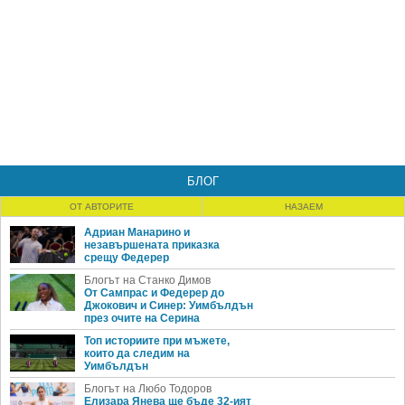
БЛОГ
ОТ АВТОРИТЕ
НАЗАЕМ
Адриан Манарино и
незавършената приказка
срещу Федерер
Блогът на Станко Димов
От Сампрас и Федерер до
Джокович и Синер: Уимбълдън
през очите на Серина
Топ историите при мъжете,
които да следим на
Уимбълдън
Блогът на Любо Тодоров
Елизара Янева ще бъде 32-ият