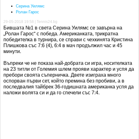
Серина Уилямс
Ролан Гарос
29-05-2018 19:58 | Tennis24.bg
Бившата №1 в света Серина Уилямс се завърна на
„Ролан Гарос“ с победа. Американката, трикратна
победителка в турнира, се справи с чехкинята Кристина
Плишкова със 7:6 (4), 6:4 в мач продължил час и 45
минути.
Въпреки че не показа най-добрата си игра, носителката
на 23 титли от Големия шлем прояви характер и успя да
пребори своята съперничка. Двете изиграха много
оспорван първи сет, който премина без пробиви, а в
последвалия тайбрек 36-годишната американка успя да
наложи волята си и да го спечели със 7:4.