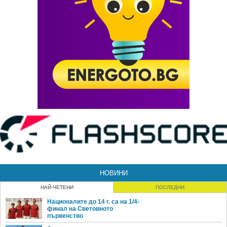
НОВИНИ
НАЙ-ЧЕТЕНИ
ПОСЛЕДНИ
Националите до 14 г. са на 1/4-
финал на Световното
първенство