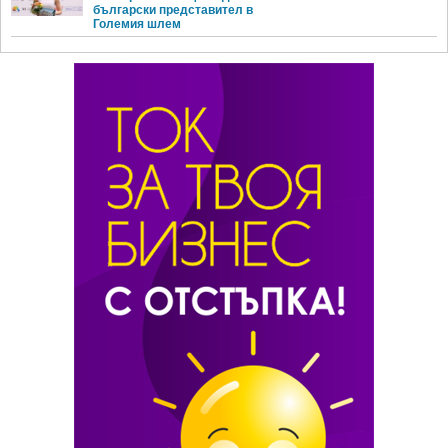
български представител в
Големия шлем