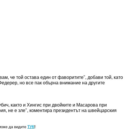
вам, че той остава един от фаворитите", добави той, като
Федерер, но все пак обърна внимание на другите
бич, както и Хингис при двойките и Масарова при
ия, не е зле", коментира президентът на швейцарския
може да видите
ТУК
!