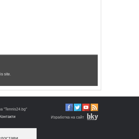
 "Tennis24.bg"
Контакти
Изработка на сайт
едостави