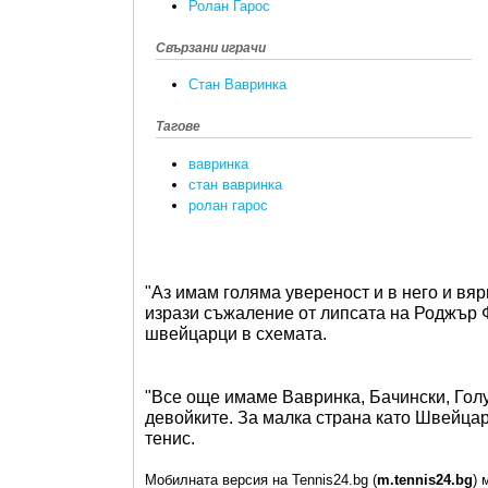
Ролан Гарос
Свързани играчи
Стан Вавринка
Тагове
вавринка
стан вавринка
ролан гарос
"Аз имам голяма увереност и в него и вяр
изрази съжаление от липсата на Роджър 
швейцарци в схемата.
"Все още имаме Вавринка, Бачински, Голу
девойките. За малка страна като Швейцар
тенис.
Мобилната версия на Tennis24.bg (
m.tennis24.bg
) 