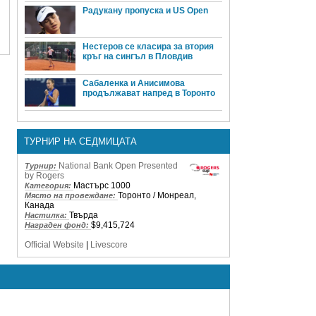
Радукану пропуска и US Open
Нестеров се класира за втория
кръг на сингъл в Пловдив
Сабаленка и Анисимова
продължават напред в Торонто
ТУРНИР НА СЕДМИЦАТА
National Bank Open Presented
Турнир:
by Rogers
Мастърс 1000
Категория:
Торонто / Монреал,
Място на провеждане:
Канада
Твърда
Настилка:
$9,415,724
Награден фонд:
Official Website
|
Livescore