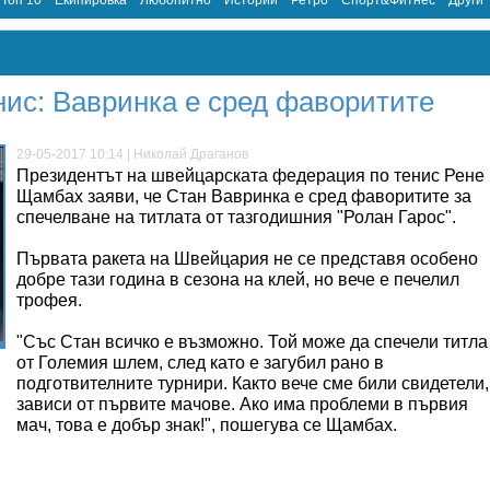
Топ 10
Екипировка
Любопитно
Истории
Ретро
Спорт&Фитнес
Други
нис: Вавринка е сред фаворитите
29-05-2017 10:14 | Николай Драганов
Президентът на швейцарската федерация по тенис Рене
Щамбах заяви, че Стан Вавринка е сред фаворитите за
спечелване на титлата от тазгодишния "Ролан Гарос".
Първата ракета на Швейцария не се представя особено
добре тази година в сезона на клей, но вече е печелил
трофея.
"Със Стан всичко е възможно. Той може да спечели титла
от Големия шлем, след като е загубил рано в
подготвителните турнири. Както вече сме били свидетели,
зависи от първите мачове. Ако има проблеми в първия
мач, това е добър знак!", пошегува се Щамбах.