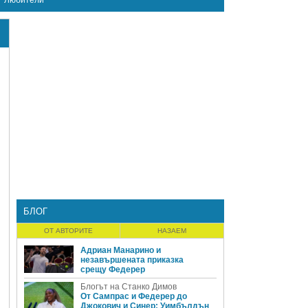
Любители
БЛОГ
ОТ АВТОРИТЕ
НАЗАЕМ
Адриан Манарино и
незавършената приказка
срещу Федерер
Блогът на Станко Димов
От Сампрас и Федерер до
Джокович и Синер: Уимбълдън