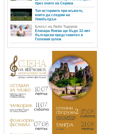
през очите на Серина
Топ историите при мъжете,
които да следим на
Уимбълдън
Блогът на Любо Тодоров
Елизара Янева ще бъде 32-ият
български представител в
Големия шлем