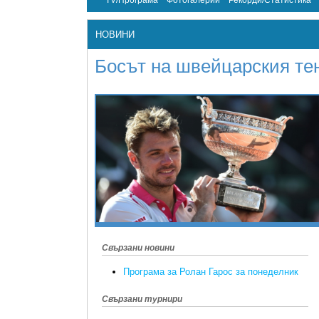
TV/Програма
Фотогалерии
Рекорди/Статистика
НОВИНИ
Босът на швейцарския те
Свързани новини
Програма за Ролан Гарос за понеделник
Свързани турнири