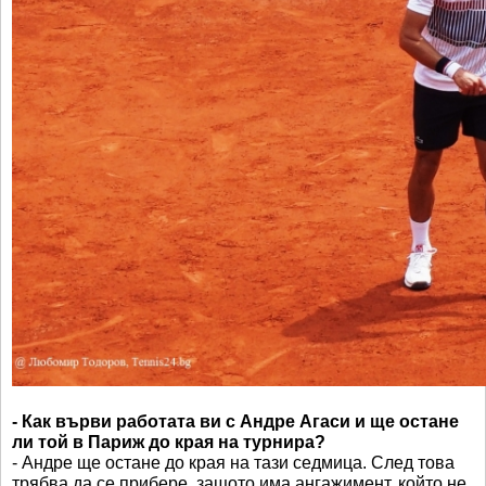
- Как върви работата ви с Андре Агаси и ще остане
ли той в Париж до края на турнира?
- Андре ще остане до края на тази седмица. След това
трябва да се прибере, защото има ангажимент, който не