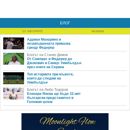
БЛОГ
ОТ АВТОРИТЕ
НАЗАЕМ
Адриан Манарино и
незавършената приказка
срещу Федерер
Блогът на Станко Димов
От Сампрас и Федерер до
Джокович и Синер: Уимбълдън
през очите на Серина
Топ историите при мъжете,
които да следим на
Уимбълдън
Блогът на Любо Тодоров
Елизара Янева ще бъде 32-ият
български представител в
Големия шлем