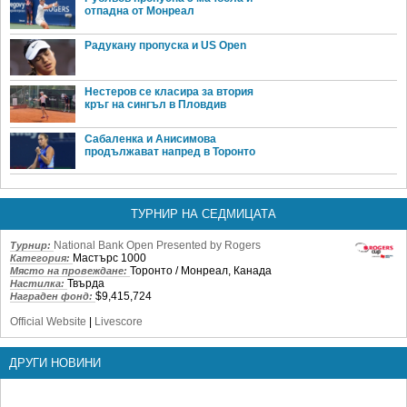
отпадна от Монреал
Радукану пропуска и US Open
Нестеров се класира за втория
кръг на сингъл в Пловдив
Сабаленка и Анисимова
продължават напред в Торонто
ТУРНИР НА СЕДМИЦАТА
National Bank Open Presented by Rogers
Турнир:
Мастърс 1000
Категория:
Торонто / Монреал, Канада
Място на провеждане:
Твърда
Настилка:
$9,415,724
Награден фонд:
Official Website
|
Livescore
ДРУГИ НОВИНИ