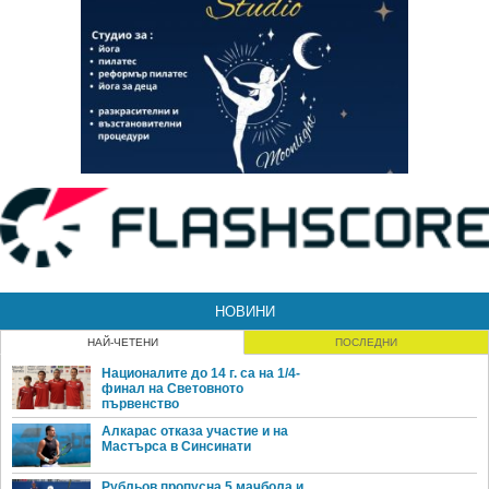
НОВИНИ
НАЙ-ЧЕТЕНИ
ПОСЛЕДНИ
Националите до 14 г. са на 1/4-
финал на Световното
първенство
Алкарас отказа участие и на
Мастърса в Синсинати
Рубльов пропусна 5 мачбола и