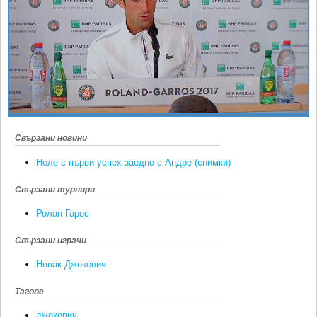
Ретро
SOFIA OPEN
Спорт&Фитнес
КЛУБОВЕ
Други
БЛОГ
Любители
ВИДЕО
ЖЪЛТО
РАКЕТНИ
Свързани новини
Ноле с първи успех заедно с Андре (снимки)
Свързани турнири
Ролан Гарос
Свързани играчи
Новак Джокович
Тагове
джокович