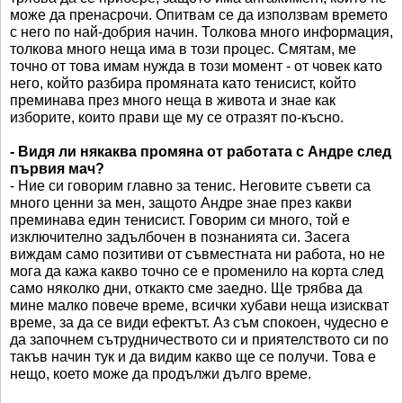
може да пренасрочи. Опитвам се да използвам времето
с него по най-добрия начин. Толкова много информация,
толкова много неща има в този процес. Смятам, ме
точно от това имам нужда в този момент - от човек като
него, който разбира промяната като тенисист, който
преминава през много неща в живота и знае как
изборите, които прави ще му се отразят по-късно.
- Видя ли някаква промяна от работата с Андре след
първия мач?
- Ние си говорим главно за тенис. Неговите съвети са
много ценни за мен, защото Андре знае през какви
преминава един тенисист. Говорим си много, той е
изключително задълбочен в познанията си. Засега
виждам само позитиви от съвместната ни работа, но не
мога да кажа какво точно се е променило на корта след
само няколко дни, откакто сме заедно. Ще трябва да
мине малко повече време, всички хубави неща изискват
време, за да се види ефектът. Аз съм спокоен, чудесно е
да започнем сътрудничеството си и приятелството си по
такъв начин тук и да видим какво ще се получи. Това е
нещо, което може да продължи дълго време.