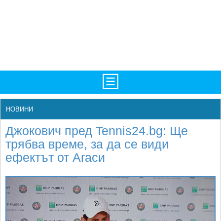
TV/Програма
НАЧАЛО
НОВИНИ
Фотогалерии
НОВИНИ
Джокович пред Tennis24.bg: Ще
Рекорди/Статистика
БГ
трябва време, за да се види
ефектът от Агаси
Топ 10
ATP
Екипировка
WTA
Любопитно
LIVE SCORES
Истории
ТУРНИРИ