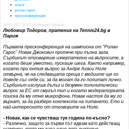
агаси
ролан гарос
пресконференция
29-05-2017 19:23 | Любомир Тодоров
Любомир Тодоров, пратеник на Tennis24.bg в
Париж
Първата пресконференция на шампиона от "Ролан
Гарос" Новак Джокович протече при пълна зала.
Сърбинът отговаряше изчерпателно на въпросите, а
когато беше уместно, пускаше шега. Както например,
когато при ентия въпрос за Андре Агаси Ноле
отвърна, че на следващата среща с медиите ще го
доведе със себе си, за да могат да го попитат лично.
Сърбинът изслуша дълъг и безумен поличитически
въпрос за ЕС от смугъл тип и когато модераторката
поиска да му отне микрофона, Новак настоя да му го
върнат, за да разбере контекста на питането. Ето и
най-интересното от отговорите на Ноле.
- Новак, как се чувстваш тук година по-късно?
- Различно, защото за първи път идвам като действащ
шампион, което ми дава едно допълнително