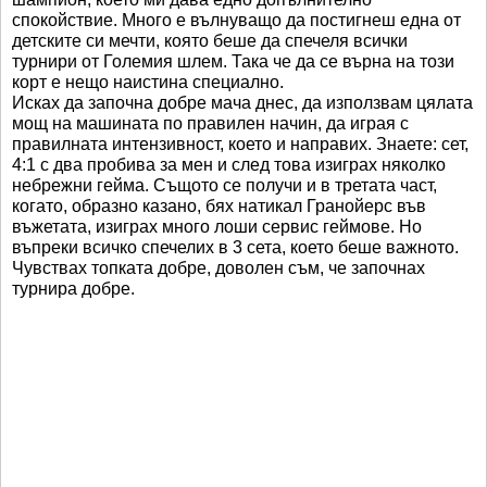
спокойствие. Много е вълнуващо да постигнеш една от
детските си мечти, която беше да спечеля всички
турнири от Големия шлем. Така че да се върна на този
корт е нещо наистина специално.
Исках да започна добре мача днес, да използвам цялата
мощ на машината по правилен начин, да играя с
правилната интензивност, което и направих. Знаете: сет,
4:1 с два пробива за мен и след това изиграх няколко
небрежни гейма. Същото се получи и в третата част,
когато, образно казано, бях натикал Гранойерс във
въжетата, изиграх много лоши сервис геймове. Но
въпреки всичко спечелих в 3 сета, което беше важното.
Чувствах топката добре, доволен съм, че започнах
турнира добре.