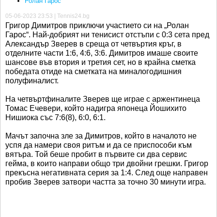
Ролан Гарос
05-06-2023 23:53 | Tennis24.bg
Григор Димитров приключи участието си на „Ролан
Гарос“. Най-добрият ни тенисист отстъпи с 0:3 сета пред
Александър Зверев в среща от четвъртия кръг, в
отделните части 1:6, 4:6, 3:6. Димитров имаше своите
шансове във втория и третия сет, но в крайна сметка
победата отиде на сметката на миналогодишния
полуфиналист.
На четвъртфиналите Зверев ще играе с аржентинеца
Томас Ечевери, който надигра японеца Йошихито
Нишиока със 7:6(8), 6:0, 6:1.
Мачът започна зле за Димитров, който в началото не
успя да намери своя ритъм и да се приспособи към
вятъра. Той беше пробит в първите си два сервис
гейма, в които направи общо три двойни грешки. Григор
прекъсна негативната серия за 1:4. След още направен
пробив Зверев затвори частта за точно 30 минути игра.