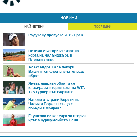
НОВИНИ
НАЙ-ЧЕТЕНИ
ПОСЛЕДНИ
Радукану пропуска и US Open
Петима българи излизат на
корта на Чалънджъра в
Пловдив днес
Александра Еала покори
Вашингтон след впечатляващ
обрат
Янева направи обрат и се
класира за втория кръг на WTA
125 турнир във Варшава
Навоне отстрани Беретини.
Чилич и Боржеш също с
победи в Монреал
Глушкова се класира за втория
кръг в Куршумлийска Баня