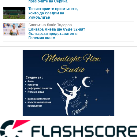
през очите на Серина
Топ историите при мъжете,
които да следим на
Уимбълдън
Блогът на Любо Тодоров
Елизара Янева ще бъде 32-ият
български представител в
Големия шлем