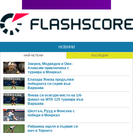
НОВИНИ
НАЙ-ЧЕТЕНИ
ПОСЛЕДНИ
Зверев, Медведев и Оже-
Алиасим приключиха с
турнира в Монреал
Елизара Янева продължи
победната си серия във
Варшава
Янева си осигури място на 1/4-
финал на WTA 125 турнира във
Варшава
Шелтън, Рууд и Фонсека с
победи в Монреал
Рибакина оцеля в първия си
мач в Торонто