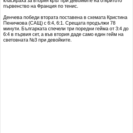
класираха за втория кръг при девойките на откритото
първенство на Франция по тенис.
Денчева победи втората поставена в схемата Кристина
Пеничкова (САЩ) с 6:4, 6:1. Срещата продължи 78
минути. Българката спечели три поредни гейма от 3:4 до
6:4 в първия сет, а във втория даде само един гейм на
световната №3 при девойките.