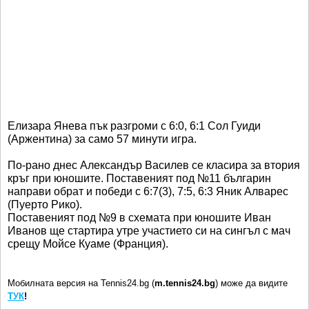
Елизара Янева пък разгроми с 6:0, 6:1 Сол Гуиди
(Аржентина) за само 57 минути игра.
По-рано днес Александър Василев се класира за втория
кръг при юношите. Поставеният под №11 българин
направи обрат и победи с 6:7(3), 7:5, 6:3 Яник Алварес
(Пуерто Рико).
Поставеният под №9 в схемата при юношите Иван
Иванов ще стартира утре участието си на сингъл с мач
срещу Мойсе Куаме (Франция).
Мобилната версия на Tennis24.bg (
m.tennis24.bg
) може да видите
ТУК
!