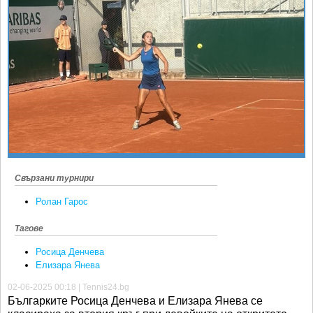
Ретро
SOFIA OPEN
Спорт&Фитнес
КЛУБОВЕ
Други
БЛОГ
Любители
ВИДЕО
ЖЪЛТО
РАКЕТНИ
Свързани турнири
Ролан Гарос
Тагове
Росица Денчева
Елизара Янева
02-06-2025 00:18 | Tennis24.bg
Българките Росица Денчева и Елизара Янева се