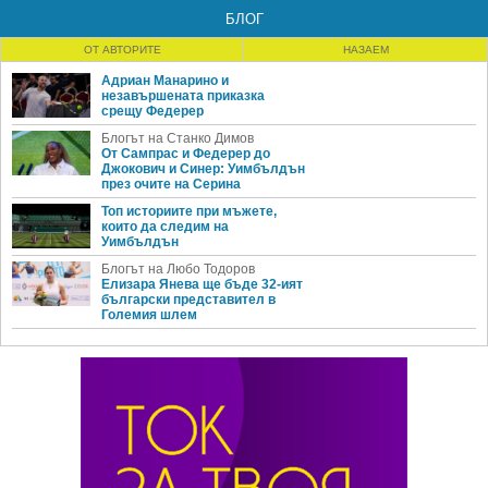
БЛОГ
ОТ АВТОРИТЕ
НАЗАЕМ
Адриан Манарино и
незавършената приказка
срещу Федерер
Блогът на Станко Димов
От Сампрас и Федерер до
Джокович и Синер: Уимбълдън
през очите на Серина
Топ историите при мъжете,
които да следим на
Уимбълдън
Блогът на Любо Тодоров
Елизара Янева ще бъде 32-ият
български представител в
Големия шлем