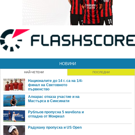
НОВИНИ
НАЙ-ЧЕТЕНИ
ПОСЛЕДНИ
Националите до 14 г. са на 1/4-
финал на Световното
първенство
Алкарас отказа участие и на
Мастърса в Синсинати
Рубльов пропусна 5 мачбола и
отпадна от Монреал
Радукану пропуска и US Open