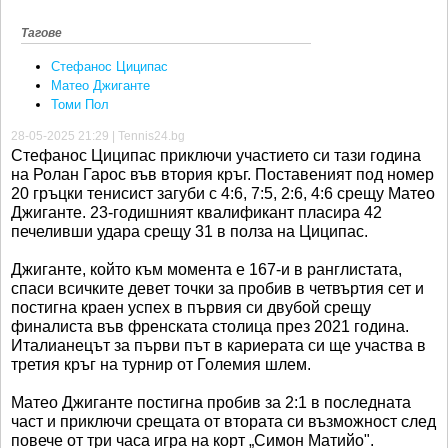
Тагове
Стефанос Циципас
Матео Джиганте
Томи Пол
28-05-2025 21:29 | Tennis24.bg
Стефанос Циципас приключи участието си тази година
на Ролан Гарос във втория кръг. Поставеният под номер
20 гръцки тенисист загуби с 4:6, 7:5, 2:6, 4:6 срещу Матео
Джиганте. 23-годишният квалификант пласира 42
печеливши удара срещу 31 в полза на Циципас.
Джиганте, който към момента е 167-и в ранглистата,
спаси всичките девет точки за пробив в четвъртия сет и
постигна краен успех в първия си двубой срещу
финалиста във френската столица през 2021 година.
Италианецът за първи път в кариерата си ще участва в
третия кръг на турнир от Големия шлем.
Матео Джиганте постигна пробив за 2:1 в последната
част и приключи срещата от втората си възможност след
повече от три часа игра на корт „Симон Матийо".