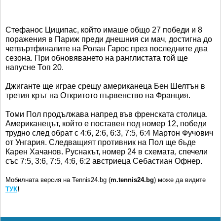
Стефанос Циципас, който имаше общо 27 победи и 8
поражения в Париж преди днешния си мач, достигна до
четвъртфиналите на Ролан Гарос през последните два
сезона. При обновяването на ранглистата той ще
напусне Топ 20.
Джиганте ще играе срещу американеца Бен Шелтън в
третия кръг на Откритото първенство на Франция.
Томи Пол продължава напред във френската столица.
Американецът, който е поставен под номер 12, победи
трудно след обрат с 4:6, 2:6, 6:3, 7:5, 6:4 Мартон Фучович
от Унгария. Следващият противник на Пол ще бъде
Карен Хачанов. Руснакът, номер 24 в схемата, спечели
със 7:5, 3:6, 7:5, 4:6, 6:2 австриеца Себастиан Офнер.
Мобилната версия на Tennis24.bg (
m.tennis24.bg
) може да видите
ТУК
!