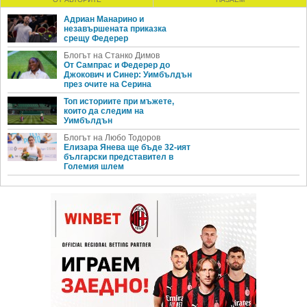
Адриан Манарино и
незавършената приказка
срещу Федерер
Блогът на Станко Димов
От Сампрас и Федерер до
Джокович и Синер: Уимбълдън
през очите на Серина
Топ историите при мъжете,
които да следим на
Уимбълдън
Блогът на Любо Тодоров
Елизара Янева ще бъде 32-ият
български представител в
Големия шлем