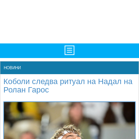
TV/Програма
НАЧАЛО
НОВИНИ
Фотогалерии
НОВИНИ
Коболи следва ритуал на Надал на
Рекорди/Статистика
БГ
Ролан Гарос
Топ 10
ATP
Екипировка
WTA
Любопитно
LIVE SCORES
Истории
ТУРНИРИ