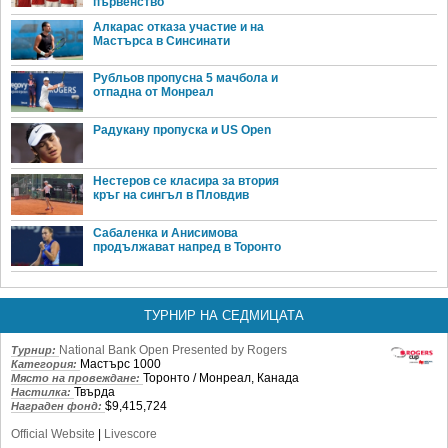
първенство
Алкарас отказа участие и на
Мастърса в Синсинати
Рубльов пропусна 5 мачбола и
отпадна от Монреал
Радукану пропуска и US Open
Нестеров се класира за втория
кръг на сингъл в Пловдив
Сабаленка и Анисимова
продължават напред в Торонто
ТУРНИР НА СЕДМИЦАТА
National Bank Open Presented by Rogers
Турнир:
Мастърс 1000
Категория:
Торонто / Монреал, Канада
Място на провеждане:
Твърда
Настилка:
$9,415,724
Награден фонд:
Official Website
|
Livescore