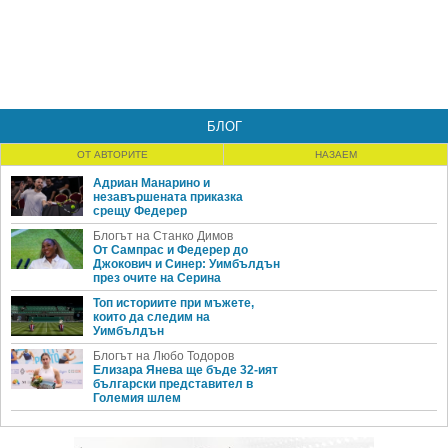
БЛОГ
ОТ АВТОРИТЕ
НАЗАЕМ
Адриан Манарино и
незавършената приказка
срещу Федерер
Блогът на Станко Димов
От Сампрас и Федерер до
Джокович и Синер: Уимбълдън
през очите на Серина
Топ историите при мъжете,
които да следим на
Уимбълдън
Блогът на Любо Тодоров
Елизара Янева ще бъде 32-ият
български представител в
Големия шлем