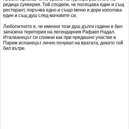
редица суеверия. Той сподели, че посещава един и същ
ресторант, поръчва едно и също меню и дори използва
един и същ душ след мачовете си.
Любопитното е, че именно този душ дълги години е бил
запазена територия на легендарния Рафаел Надал.
Италианецът си спомни как при предишно участие в
Париж испанецът лично почукал на вратата, докато той
бил вътре.