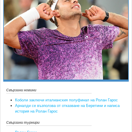
Ретро
SOFIA OPEN
Спорт&Фитнес
КЛУБОВЕ
Други
БЛОГ
Любители
ВИДЕО
ЖЪЛТО
РАКЕТНИ
Свързани новини
Коболи заключи италианския полуфинал на Ролан Гарос
Арналди се възползва от отказване на Беретини и написа
история на Ролан Гарос
Свързани турнири