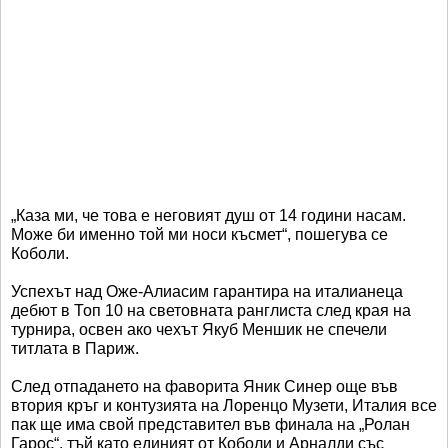
„Каза ми, че това е неговият душ от 14 години насам.
Може би именно той ми носи късмет“, пошегува се
Коболи.
Успехът над Оже-Алиасим гарантира на италианеца
дебют в Топ 10 на световната ранглиста след края на
турнира, освен ако чехът Якуб Меншик не спечели
титлата в Париж.
След отпадането на фаворита Яник Синер още във
втория кръг и контузията на Лоренцо Музети, Италия все
пак ще има свой представител във финала на „Ролан
Гарос“, тъй като единият от Коболи и Арналди със