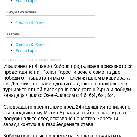
Ролан Гарос
Свързани играчи
Флавио Коболи
Тагове
Флавио Коболи
Ролан Гарос
04-06-2026 13:34 | Станко Димов
Италианецът Флавио Коболи продължава приказното си
представяне на „Ролан Гарос“ и вече е само на две
победи от първата титла от Големия шлем в кариерата
си. Десетият поставен достигна дебютен полуфинал в
турнирите от най-висок ранг, след като обърна и победи
канадеца Феликс Оже-Алиасим с 4:6, 6:4, 6:4, 6:4.
Следващото препятствие пред 24-годишния тенисист е
сънародникът му Матео Арналди, който се класира за
полуфиналите след отказване на Матео Беретини
заради контузия в тазобедрената става.
Коболи призна, че по време на турнира разчита и на