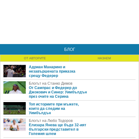
БЛОГ
ОТ АВТОРИТЕ
НАЗАЕМ
Адриан Манарино и
незавършената приказка
срещу Федерер
Блогът на Станко Димов
От Сампрас и Федерер до
Джокович и Синер: Уимбълдън
през очите на Серина
Топ историите при мъжете,
които да следим на
Уимбълдън
Блогът на Любо Тодоров
Елизара Янева ще бъде 32-ият
български представител в
Големия шлем