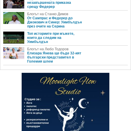
незавършената приказка
срещу Федерер
Блогът на Станко Димов
От Сампрас и Федерер до
Джокович и Синер: Уимбълдън
през очите на Серина
Топ историите при мъжете,
които да следим на
Уимбълдън
Блогът на Любо Тодоров
Елизара Янева ще бъде 32-ият
български представител в
Големия шлем