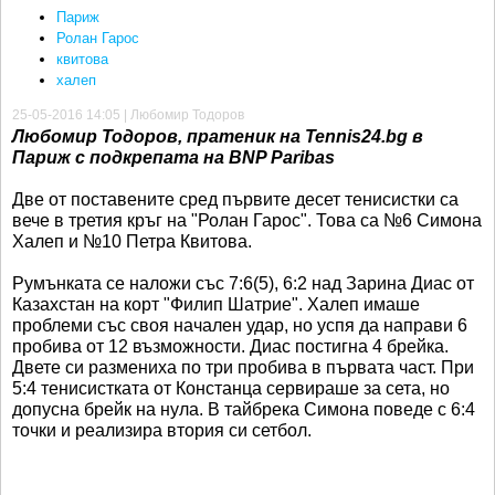
Париж
Ролан Гарос
квитова
халеп
25-05-2016 14:05 | Любомир Тодоров
Любомир Тодоров, пратеник на Tennis24.bg в
Париж с подкрепата на BNP Paribas
Две от поставените сред първите десет тенисистки са
вече в третия кръг на "Ролан Гарос". Това са №6 Симона
Халеп и №10 Петра Квитова.
Румънката се наложи със 7:6(5), 6:2 над Зарина Диас от
Казахстан на корт "Филип Шатрие". Халеп имаше
проблеми със своя начален удар, но успя да направи 6
пробива от 12 възможности. Диас постигна 4 брейка.
Двете си размениха по три пробива в първата част. При
5:4 тенисистката от Констанца сервираше за сета, но
допусна брейк на нула. В тайбрека Симона поведе с 6:4
точки и реализира втория си сетбол.