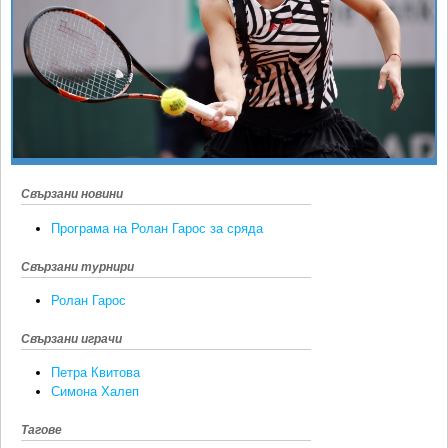
Ретро
SOFIA OPEN
Спорт&Фитнес
КЛУБОВЕ
Други
БЛОГ
Любители
ВИДЕО
ЖЪЛТО
РАКЕТНИ
Свързани новини
Програма на Ролан Гарос за сряда
Свързани турнири
Ролан Гарос
Свързани играчи
Петра Квитова
Симона Халеп
Тагове