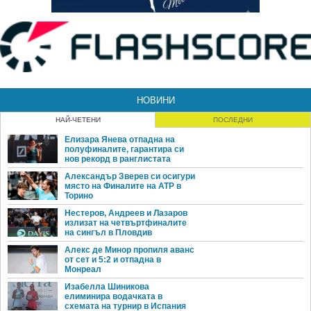
НОВИНИ
НАЙ-ЧЕТЕНИ
ПОСЛЕДНИ
Елизара Янева отпадна на
полуфиналите, гарантира си
нов рекорд в ранглистата
Александър Зверев си осигури
място на Финалите на ATP в
Торино
Нестеров, Андреев и Лазаров
излизат на четвъртфиналите
на сингъл в Пловдив
Алекс де Минор пропиля аванс
от сет и 5:2 и отпадна в
Монреал
Изабелла Шиникова
елиминира водачката в
схемата на турнир в Испания