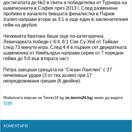
достигалата до №2 в света и победителка от Турнира на
шампионките в София през 2013 г. След разменени
пробиви в началото бившата финалистка в Париж
Халеп направи втори за 3:1 и още един в заключителния
гейм на двубоя.
Чехкинята Квитова беше още по-категорична.
Левичарката победи с 6:4, 6:1 Сие Су-Уей от Тайван
след 73 минути игра. След 4:4 в първия сет двукратната
шампионка от Уимбълдън направи серия от 7 поредни
гейма до 5:0 във втората част.
Петра завърши срещата на "Сюзан Ланглен" с 27
печеливши удари (3 от тях асове) при 17
непредизвикани грешки (6 двойни).
Мобилната версия на Tennis24.bg (
m.tennis24.bg
) може да видите
ТУК
!
КОМЕНТАРИ