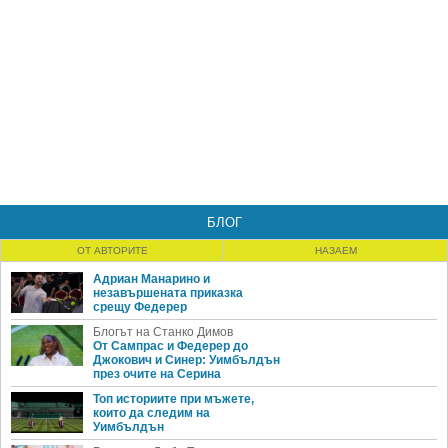
БЛОГ
ОТ АВТОРИТЕ
НАЗАЕМ
Адриан Манарино и
незавършената приказка
срещу Федерер
Блогът на Станко Димов
От Сампрас и Федерер до
Джокович и Синер: Уимбълдън
през очите на Серина
Топ историите при мъжете,
които да следим на
Уимбълдън