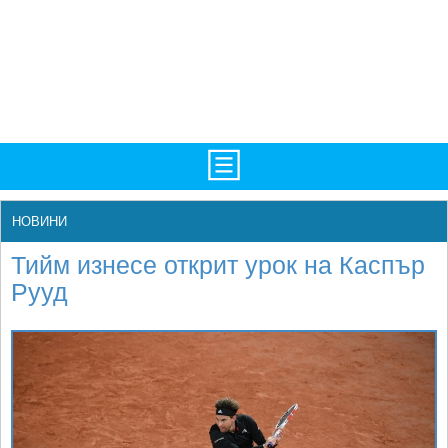
TV/Програма
НАЧАЛО
НОВИНИ
Фотогалерии
НОВИНИ
Тийм изнесе открит урок на Каспър
Рекорди/Статистика
БГ
Рууд
Топ 10
ATP
Екипировка
WTA
Любопитно
LIVE SCORES
Истории
ТУРНИРИ