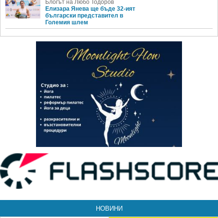
Блогът на Любо Тодоров
Елизара Янева ще бъде 32-ият
български представител в
Големия шлем
НОВИНИ