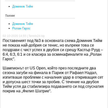
Доминик Тийм
Тагове
Доминик Тийм
Ролан Гарос
02-10-2020 14:55 | Tennis24.bg
Поставеният под №3 в основната схема Доминик Тийм
не показа най-добрия си тенис, но въпреки това се
поздрави с чист успех в двубоя си срещу Каспър Рууд –
6:4, 6:3, 6:1 и се класира за осминафиналите на „Ролан
Гарос“.
Шампионът от US Open, който през последните два
сезона загуби на финала в Париж от Рафаел Надал,
изпитваше проблеми с началния удар в откриващия сет
и допусна шест точки за пробив. С течение на двубоя
Тийм успя да стабилизира подаването си под спуснатия
покрив на „Филип Шатрие“.