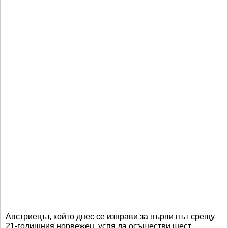
Австриецът, който днес се изправи за първи път срещу
21-годишния норвежец, успя да осъществи шест