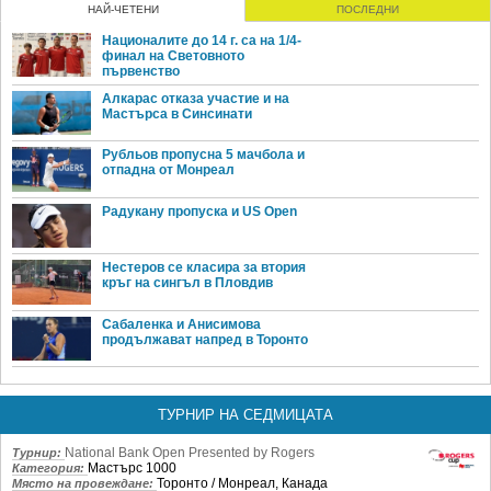
НАЙ-ЧЕТЕНИ
ПОСЛЕДНИ
Националите до 14 г. са на 1/4-
финал на Световното
първенство
Алкарас отказа участие и на
Мастърса в Синсинати
Рубльов пропусна 5 мачбола и
отпадна от Монреал
Радукану пропуска и US Open
Нестеров се класира за втория
кръг на сингъл в Пловдив
Сабаленка и Анисимова
продължават напред в Торонто
ТУРНИР НА СЕДМИЦАТА
National Bank Open Presented by Rogers
Турнир:
Мастърс 1000
Категория:
Торонто / Монреал, Канада
Място на провеждане: