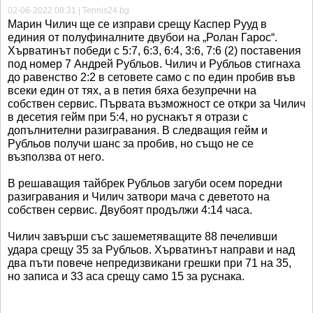
02-06-2022 08:31 | Tennis24.bg
Марин Чилич ще се изправи срещу Каспер Рууд в
единия от полуфиналните двубои на „Ролан Гарос“.
Хърватинът победи с 5:7, 6:3, 6:4, 3:6, 7:6 (2) поставения
под номер 7 Андрей Рубльов. Чилич и Рубльов стигнаха
до равенство 2:2 в сетовете само с по един пробив във
всеки един от тях, а в петия бяха безупречни на
собствен сервис. Първата възможност се откри за Чилич
в десетия гейм при 5:4, но руснакът я отрази с
допълнителни разигравания. В следващия гейм и
Рубльов получи шанс за пробив, но също не се
възползва от него.
В решаващия тайбрек Рубльов загуби осем поредни
разигравания и Чилич затвори мача с деветото на
собствен сервис. Двубоят продължи 4:14 часа.
Чилич завърши със зашеметяващите 88 печеливши
удара срещу 35 за Рубльов. Хърватинът направи и над
два пъти повече непредизвикани грешки при 71 на 35,
но записа и 33 аса срещу само 15 за руснака.