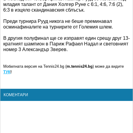
младия талант от Дания Холгер Руне с 6:1, 4:6, 7:6 (2),
6:3 в изцяло скандинавския сблъсък.
Преди турнира Рууд никога не беше преминавал
осминафиналите на турнирите от Големия шлем.
В другия полуфинал ще се изправят един срещу друг 13-
кратният шампион в Париж Рафаел Надал и световният
номер 3 Александър Зверев.
Мобилната версия на Tennis24.bg (
m.tennis24.bg
) може да видите
ТУК
!
КОМЕНТАРИ