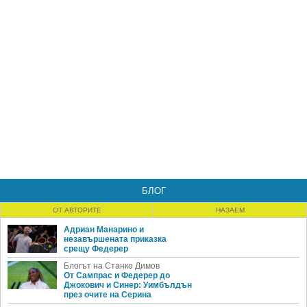
БЛОГ
ОТ АВТОРИТЕ
НАЗАЕМ
Адриан Манарино и
незавършената приказка
срещу Федерер
Блогът на Станко Димов
От Сампрас и Федерер до
Джокович и Синер: Уимбълдън
през очите на Серина