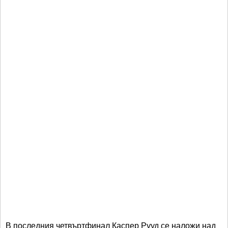
В последния четвъртфинал Каспер Рууд се наложи над