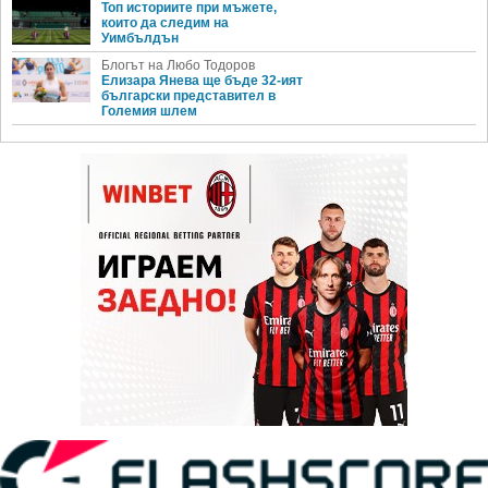
Топ историите при мъжете,
които да следим на
Уимбълдън
Блогът на Любо Тодоров
Елизара Янева ще бъде 32-ият
български представител в
Големия шлем