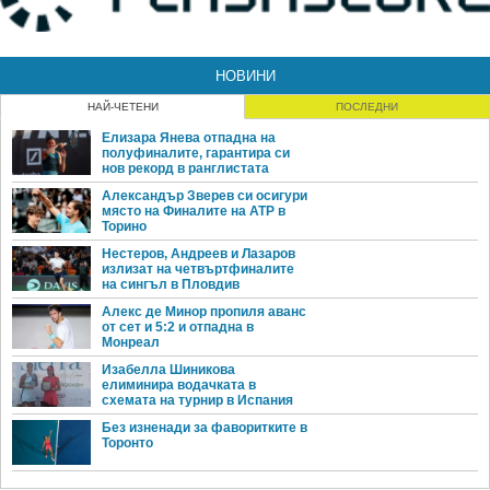
НОВИНИ
НАЙ-ЧЕТЕНИ
ПОСЛЕДНИ
Елизара Янева отпадна на
полуфиналите, гарантира си
нов рекорд в ранглистата
Александър Зверев си осигури
място на Финалите на ATP в
Торино
Нестеров, Андреев и Лазаров
излизат на четвъртфиналите
на сингъл в Пловдив
Алекс де Минор пропиля аванс
от сет и 5:2 и отпадна в
Монреал
Изабелла Шиникова
елиминира водачката в
схемата на турнир в Испания
Без изненади за фаворитките в
Торонто