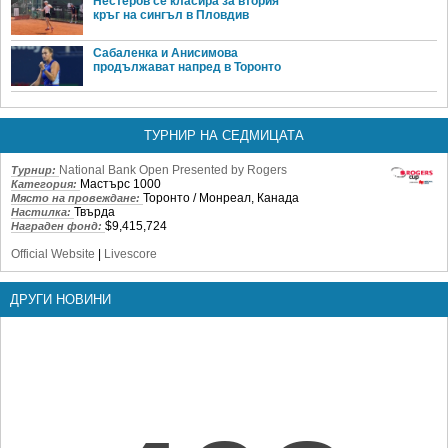
Нестеров се класира за втория
кръг на сингъл в Пловдив
Сабаленка и Анисимова
продължават напред в Торонто
ТУРНИР НА СЕДМИЦАТА
National Bank Open Presented by Rogers
Турнир:
Мастърс 1000
Категория:
Торонто / Монреал, Канада
Място на провеждане:
Твърда
Настилка:
$9,415,724
Награден фонд:
Official Website
|
Livescore
ДРУГИ НОВИНИ