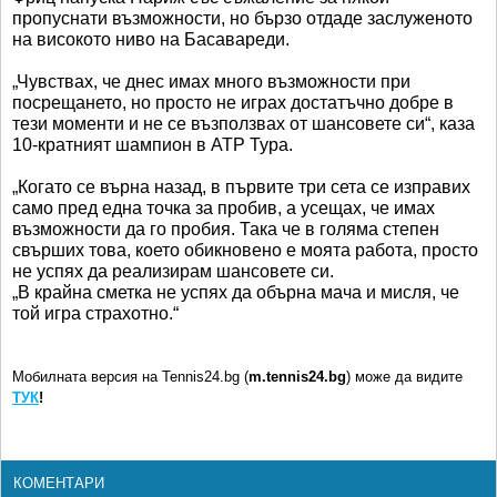
пропуснати възможности, но бързо отдаде заслуженото
на високото ниво на Басавареди.
„Чувствах, че днес имах много възможности при
посрещането, но просто не играх достатъчно добре в
тези моменти и не се възползвах от шансовете си“, каза
10-кратният шампион в ATP Тура.
„Когато се върна назад, в първите три сета се изправих
само пред една точка за пробив, а усещах, че имах
възможности да го пробия. Така че в голяма степен
свърших това, което обикновено е моята работа, просто
не успях да реализирам шансовете си.
„В крайна сметка не успях да обърна мача и мисля, че
той игра страхотно.“
Мобилната версия на Tennis24.bg (
m.tennis24.bg
) може да видите
ТУК
!
КОМЕНТАРИ