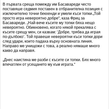
В първата среща помежду им Басавареди често
поставяше седмия поставен в отбранителна позиция с
изключително точни бекхенди и умели къси топки.„Той
просто игра невероятно добре“, каза Фриц за
Басавареди. „Най-вече късите му топки бяха нещо
невероятно. Обикновено, когато някой прекалява с
късите срещу мен, си казвам: ‘Добре, трябва да играя
по-дълбоко’. Той правеше невероятни къси топки дори
след удари, които падаха върху основната линия.
Направо ме унищожи с това, а реално нямаше много
какво да направя.
„Днес наистина ме разби с късите си топки. Бях много
впечатлен от усещането му към играта.“