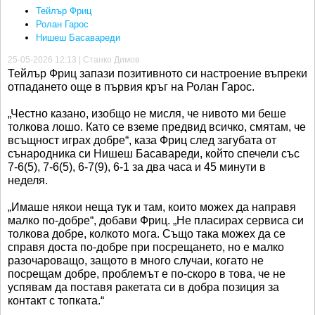
Тейлър Фриц
Ролан Гарос
Нишеш Басавареди
25-05-2026 12:13 | Станко Димов
Тейлър Фриц запази позитивното си настроение въпреки
отпадането още в първия кръг на Ролан Гарос.
„Честно казано, изобщо не мисля, че нивото ми беше
толкова лошо. Като се вземе предвид всичко, смятам, че
всъщност играх добре“, каза Фриц след загубата от
сънародника си Нишеш Басавареди, който спечели със
7-6(5), 7-6(5), 6-7(9), 6-1 за два часа и 45 минути в
неделя.
„Имаше някои неща тук и там, които можех да направя
малко по-добре“, добави Фриц. „Не пласирах сервиса си
толкова добре, колкото мога. Също така можех да се
справя доста по-добре при посрещането, но е малко
разочароващо, защото в много случаи, когато не
посрещам добре, проблемът е по-скоро в това, че не
успявам да поставя ракетата си в добра позиция за
контакт с топката.“