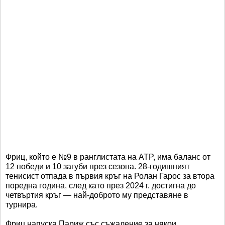
Фриц, който е №9 в ранглистата на ATP, има баланс от
12 победи и 10 загуби през сезона. 28-годишният
тенисист отпада в първия кръг на Ролан Гарос за втора
поредна година, след като през 2024 г. достигна до
четвъртия кръг — най-доброто му представяне в
турнира.
Фриц напуска Париж със съжаление за някои