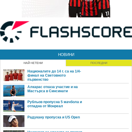
НОВИНИ
НАЙ-ЧЕТЕНИ
ПОСЛЕДНИ
Националите до 14 г. са на 1/4-
финал на Световното
първенство
Алкарас отказа участие и на
Мастърса в Синсинати
Рубльов пропусна 5 мачбола и
отпадна от Монреал
Радукану пропуска и US Open