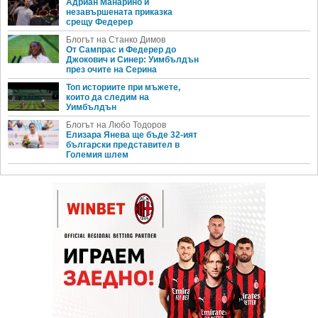
Адриан Манарино и
незавършената приказка
срещу Федерер
Блогът на Станко Димов
От Сампрас и Федерер до
Джокович и Синер: Уимбълдън
през очите на Серина
Топ историите при мъжете,
които да следим на
Уимбълдън
Блогът на Любо Тодоров
Елизара Янева ще бъде 32-ият
български представител в
Големия шлем