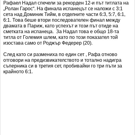
Рафаел Надал спечели за рекорден 12-и път титлата на
„Ролан Гарос“. На финала испанецът се наложи с 3:1
сета над Доминик Тийм, в отделните части 6:3, 5:7, 6:1,
6:1. Това беше втори последователен финал между
двамата в Париж, като успехът и този път отиде на
сметката на испанеца. За Надал това е общо 18-та
титла от Големия шлем, като по този показател той
изостава само от Роджър Федерер (20).
След като си размениха по един сет , Рафа отново
отговори на предизвикателството и тотално надигра
съперника си в третия сет, пробивайки го три пъти за
крайното 6:1.