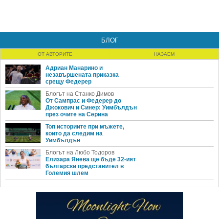
БЛОГ
ОТ АВТОРИТЕ
НАЗАЕМ
Адриан Манарино и
незавършената приказка
срещу Федерер
Блогът на Станко Димов
От Сампрас и Федерер до
Джокович и Синер: Уимбълдън
през очите на Серина
Топ историите при мъжете,
които да следим на
Уимбълдън
Блогът на Любо Тодоров
Елизара Янева ще бъде 32-ият
български представител в
Големия шлем