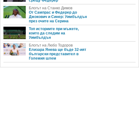
срещу Федерер
Блогът на Станко Димов
От Сампрас и Федерер до
Джокович и Синер: Уимбълдън
през очите на Серина
Топ историите при мъжете,
които да следим на
Уимбълдън
Блогът на Любо Тодоров
Елизара Янева ще бъде 32-ият
български представител в
Големия шлем