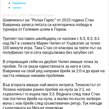
вавринка
чилич
07-06-2017 19:27 | Любомир Тодоров
Шампионът на "Ролан Гарос" от 2015 година Стан
Вавринка записа петата си категорична победа в
турнира от Големия шлем в Париж.
Третият поставен швейцарец се наложи с 6:3, 6:3, 6:1
над №7 в схемата Марин Чилич от Хърватия за точно
100 минути игра. Така Стан се класира за трети път на
полуфинал тук и сега продължава без загубен сет.
В откриващия гейм на двубоя Чилич имаше точка за
пробив. Тя се оказа единствената за него в сета.
Вавринка на свой ред направи брейк за 2:0 и до края на
частта нямаше никакви проблеми.
Във втората имаше най-много интрига. Тенисистът от
Лозана направи ранен пробив на нула за 2:1, но
хърватинът го върна при 3:3. Веднага след това Стан
пак постигна брейк на нула, а малко по-късно затвори
мача с нов брейк след гръмотевичен ретур. Тук някъде
съпротивата ва Мръня приключи.