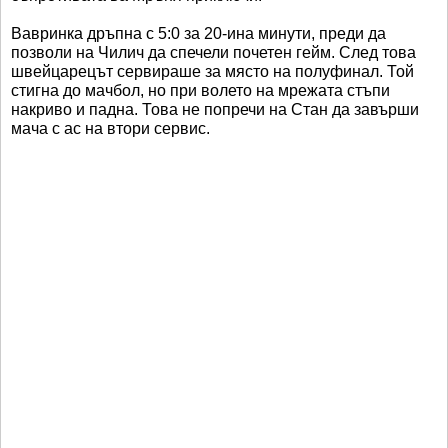
Вавринка дръпна с 5:0 за 20-ина минути, преди да
позволи на Чилич да спечели почетен гейм. След това
швейцарецът сервираше за място на полуфинал. Той
стигна до мачбол, но при волето на мрежата стъпи
накриво и падна. Това не попречи на Стан да завърши
мача с ас на втори сервис.