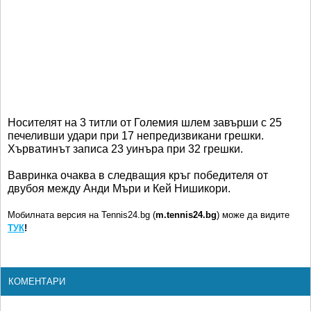
Носителят на 3 титли от Големия шлем завърши с 25
печеливши удари при 17 непредизвикани грешки.
Хърватинът записа 23 уинъра при 32 грешки.
Вавринка очаква в следващия кръг победителя от
двубоя между Анди Мъри и Кей Нишикори.
Мобилната версия на Tennis24.bg (
m.tennis24.bg
) може да видите
ТУК
!
КОМЕНТАРИ