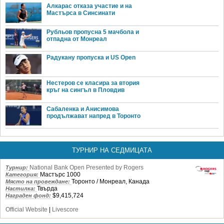
Алкарас отказа участие и на
Мастърса в Синсинати
Рубльов пропусна 5 мачбола и
отпадна от Монреал
Радукану пропуска и US Open
Нестеров се класира за втория
кръг на сингъл в Пловдив
Сабаленка и Анисимова
продължават напред в Торонто
ТУРНИР НА СЕДМИЦАТА
National Bank Open Presented by Rogers
Турнир:
Мастърс 1000
Категория:
Торонто / Монреал, Канада
Място на провеждане:
Твърда
Настилка:
$9,415,724
Награден фонд:
Official Website
|
Livescore