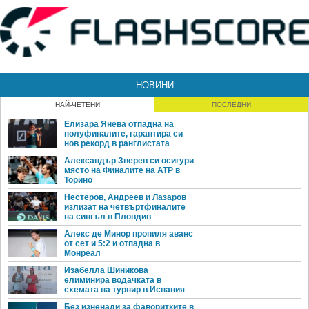
НОВИНИ
НАЙ-ЧЕТЕНИ
ПОСЛЕДНИ
Елизара Янева отпадна на
полуфиналите, гарантира си
нов рекорд в ранглистата
Александър Зверев си осигури
място на Финалите на ATP в
Торино
Нестеров, Андреев и Лазаров
излизат на четвъртфиналите
на сингъл в Пловдив
Алекс де Минор пропиля аванс
от сет и 5:2 и отпадна в
Монреал
Изабелла Шиникова
елиминира водачката в
схемата на турнир в Испания
Без изненади за фаворитките в