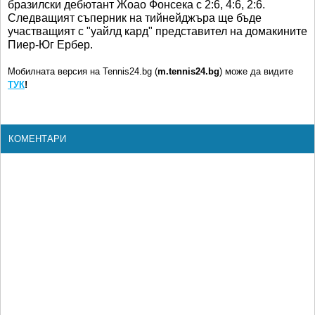
бразилски дебютант Жоао Фонсека с 2:6, 4:6, 2:6.
Следващият съперник на тийнейджъра ще бъде
участващият с "уайлд кард" представител на домакините
Пиер-Юг Ербер.
Мобилната версия на Tennis24.bg (
m.tennis24.bg
) може да видите
ТУК
!
КОМЕНТАРИ