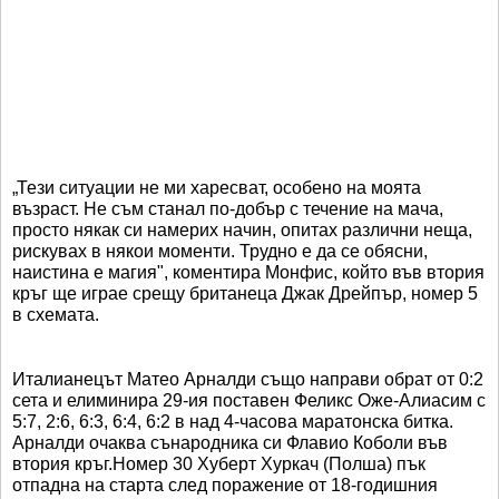
„Тези ситуации не ми харесват, особено на моята
възраст. Не съм станал по-добър с течение на мача,
просто някак си намерих начин, опитах различни неща,
рискувах в някои моменти. Трудно е да се обясни,
наистина е магия", коментира Монфис, който във втория
кръг ще играе срещу британеца Джак Дрейпър, номер 5
в схемата.
Италианецът Матео Арналди също направи обрат от 0:2
сета и елиминира 29-ия поставен Феликс Оже-Алиасим с
5:7, 2:6, 6:3, 6:4, 6:2 в над 4-часова маратонска битка.
Арналди очаква сънародника си Флавио Коболи във
втория кръг.Номер 30 Хуберт Хуркач (Полша) пък
отпадна на старта след поражение от 18-годишния