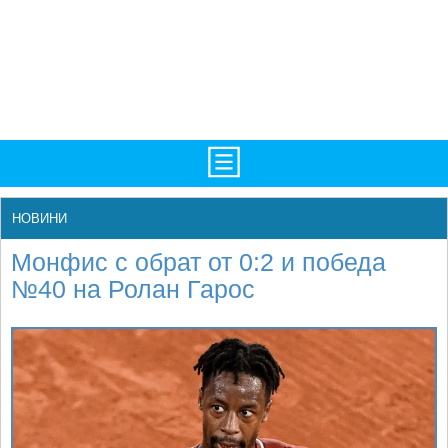
TV/Програма
НАЧАЛО
НОВИНИ
Фотогалерии
НОВИНИ
Монфис с обрат от 0:2 и победа
Рекорди/Статистика
БГ
№40 на Ролан Гарос
Топ 10
ATP
Екипировка
WTA
Любопитно
LIVE SCORES
Истории
ТУРНИРИ