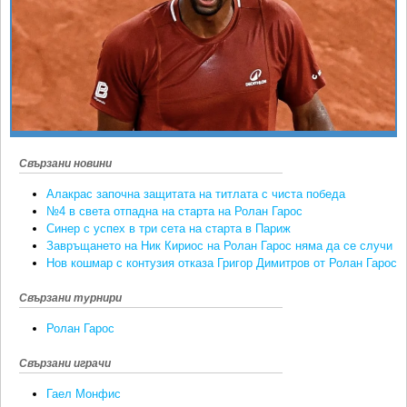
Ретро
SOFIA OPEN
Спорт&Фитнес
КЛУБОВЕ
Други
БЛОГ
Любители
ВИДЕО
ЖЪЛТО
РАКЕТНИ
Свързани новини
Алакрас започна защитата на титлата с чиста победа
№4 в света отпадна на старта на Ролан Гарос
Синер с успех в три сета на старта в Париж
Завръщането на Ник Кириос на Ролан Гарос няма да се случи
Нов кошмар с контузия отказа Григор Димитров от Ролан Гарос
Свързани турнири
Ролан Гарос
Свързани играчи
Гаел Монфис