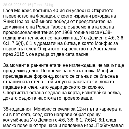
28-05-2025 09:16 | Tennis24.bg
Гаел Монфис постигна 40-ия си успех на Откритото
първенство на Франция, с което изравни рекорда на
Яник Ноа за най-много победи от представител на
домакините на Ролан Гарос в съвременната ера на
професионалния тенис (от 1968 година насам).38-
годишният тенисист се наложи над Уго Делиен с 4:6, 3:6,
6:1, 7:6(4), 6:1 в драматична битка, в която Монфис за
първи път след Откритото първенство на Австралия
през 2015 г. се връща от два сета пасив.
За момент в ранните етапи не изглеждаше, че мачът ще
продължи дълго. По време на петата точка Монфис
преследваше форхенд, когато се спъна и се блъсна в
страничната стена. Той изпусна ракетата си, докато
падаше на клея, като удари дясното си коляно.
Спортистът остана седнал на корта, изпитвайки болка,
докато съдията на стола го проверяваше.
38-годишният Монфис спечели за 12-и път в кариерата
си в пет сета, след като направи обрат срещу
колумбиеца Уго Делиен с 4:6, 3:6, 6:1, 7:6(4), 6:1 след
малко повече от три часа и половина игра.„Побеждавал