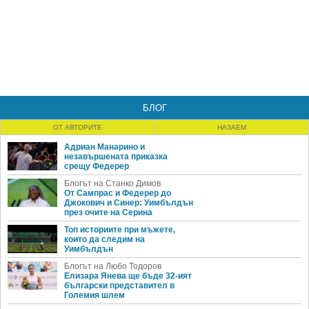
БЛОГ
ОТ АВТОРИТЕ
НАЗАЕМ
Адриан Манарино и
незавършената приказка
срещу Федерер
Блогът на Станко Димов
От Сампрас и Федерер до
Джокович и Синер: Уимбълдън
през очите на Серина
Топ историите при мъжете,
които да следим на
Уимбълдън
Блогът на Любо Тодоров
Елизара Янева ще бъде 32-ият
български представител в
Големия шлем