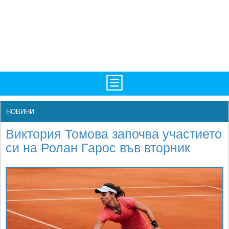
TV/Програма
НАЧАЛО
НОВИНИ
Фотогалерии
НОВИНИ
Виктория Томова започва участието
Рекорди/Статистика
БГ
си на Ролан Гарос във вторник
Топ 10
ATP
Екипировка
WTA
Любопитно
LIVE SCORES
Истории
ТУРНИРИ