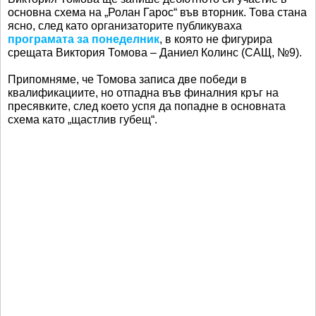
основна схема на „Ролан Гарос“ във вторник. Това стана
ясно, след като организаторите публикуваха
програмата за понеделник
, в която не фигурира
срещата Виктория Томова – Даниел Колинс (САЩ, №9).
Припомняме, че Томова записа две победи в
квалификациите, но отпадна във финалния кръг на
пресявките, след което успя да попадне в основната
схема като „щастлив губещ“.