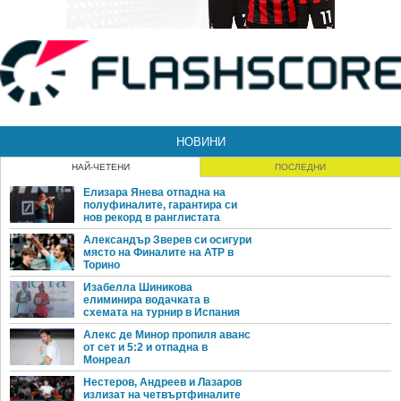
НОВИНИ
НАЙ-ЧЕТЕНИ
ПОСЛЕДНИ
Елизара Янева отпадна на
полуфиналите, гарантира си
нов рекорд в ранглистата
Александър Зверев си осигури
място на Финалите на ATP в
Торино
Изабелла Шиникова
елиминира водачката в
схемата на турнир в Испания
Алекс де Минор пропиля аванс
от сет и 5:2 и отпадна в
Монреал
Нестеров, Андреев и Лазаров
излизат на четвъртфиналите