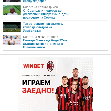
срещу Федерер
Блогът на Станко Димов
От Сампрас и Федерер до
Джокович и Синер: Уимбълдън
през очите на Серина
Топ историите при мъжете,
които да следим на
Уимбълдън
Блогът на Любо Тодоров
Елизара Янева ще бъде 32-ият
български представител в
Големия шлем