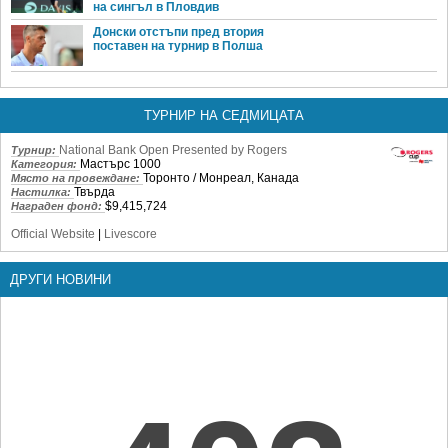
на сингъл в Пловдив
Донски отстъпи пред втория
поставен на турнир в Полша
ТУРНИР НА СЕДМИЦАТА
National Bank Open Presented by Rogers
Турнир:
Мастърс 1000
Категория:
Торонто / Монреал, Канада
Място на провеждане:
Твърда
Настилка:
$9,415,724
Награден фонд:
Official Website
|
Livescore
ДРУГИ НОВИНИ