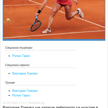
Ретро
SOFIA OPEN
Спорт&Фитнес
КЛУБОВЕ
Други
БЛОГ
Любители
ВИДЕО
ЖЪЛТО
РАКЕТНИ
Свързани турнири
Ролан Гарос
Свързани играчи
Виктория Томова
Тагове
Виктория Томова
Ролан Гарос
22-05-2022 17:17 | Tennis24.bg
Виктория Томова ще запише дебютното си участие в