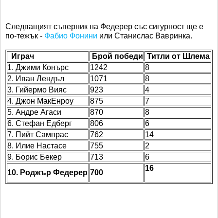
Следващият съперник на Федерер със сигурност ще е
по-тежък -
Фабио Фонини
или Станислас Вавринка.
Играч
Брой победи
Титли от Шлема
1. Джими Конърс
1242
8
2. Иван Лендъл
1071
8
3. Гийермо Вияс
923
4
4. Джон МакЕнроу
875
7
5. Андре Агаси
870
8
6. Стефан Едберг
806
6
7. Пийт Сампрас
762
14
8. Илие Настасе
755
2
9. Борис Бекер
713
6
16
10. Роджър Федерер
700