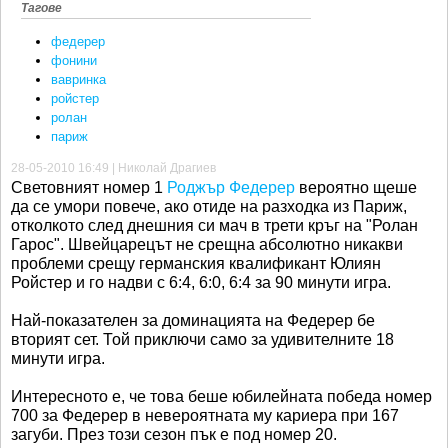
Тагове
федерер
фонини
вавринка
ройстер
ролан
париж
28-05-2010 16:49 | Николай Драгиев
Световният номер 1
Роджър Федерер
вероятно щеше
да се умори повече, ако отиде на разходка из Париж,
отколкото след днешния си мач в трети кръг на "Ролан
Гарос". Швейцарецът не срещна абсолютно никакви
проблеми срещу германския квалификант Юлиян
Ройстер и го надви с 6:4, 6:0, 6:4 за 90 минути игра.
Най-показателен за доминацията на Федерер бе
вторият сет. Той приключи само за удивителните 18
минути игра.
Интересното е, че това беше юбилейната победа номер
700 за Федерер в невероятната му кариера при 167
загуби. През този сезон пък е под номер 20.