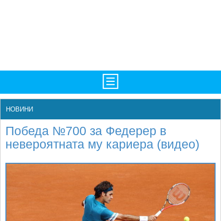
TV/Програма
НАЧАЛО
НОВИНИ
Фотогалерии
НОВИНИ
Победа №700 за Федерер в
Рекорди/Статистика
БГ
невероятната му кариера (видео)
Топ 10
ATP
Екипировка
WTA
Любопитно
LIVE SCORES
Истории
ТУРНИРИ