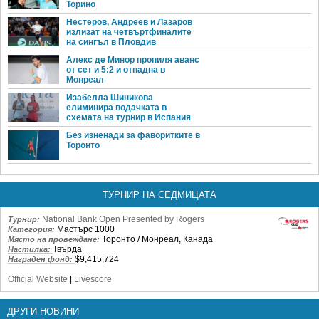
Торино
Нестеров, Андреев и Лазаров
излизат на четвъртфиналите
на сингъл в Пловдив
Алекс де Минор пропиля аванс
от сет и 5:2 и отпадна в
Монреал
Изабелла Шиникова
елиминира водачката в
схемата на турнир в Испания
Без изненади за фаворитките в
Торонто
ТУРНИР НА СЕДМИЦАТА
National Bank Open Presented by Rogers
Турнир:
Мастърс 1000
Категория:
Торонто / Монреал, Канада
Място на провеждане:
Твърда
Настилка:
$9,415,724
Награден фонд:
Official Website
|
Livescore
ДРУГИ НОВИНИ