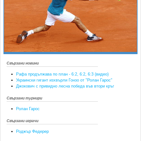
Ретро
SOFIA OPEN
Спорт&Фитнес
КЛУБОВЕ
Други
БЛОГ
Любители
ВИДЕО
ЖЪЛТО
РАКЕТНИ
Свързани новини
Рафа продължава по план - 6:2, 6:2, 6:3 (видео)
Украински гигант изхвърли Гонзо от "Ролан Гарос"
Джокович с привидно лесна победа във втори кръг
Свързани турнири
Ролан Гарос
Свързани играчи
Роджър Федерер