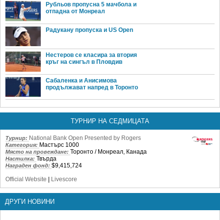
Рубльов пропусна 5 мачбола и
отпадна от Монреал
Радукану пропуска и US Open
Нестеров се класира за втория
кръг на сингъл в Пловдив
Сабаленка и Анисимова
продължават напред в Торонто
ТУРНИР НА СЕДМИЦАТА
National Bank Open Presented by Rogers
Турнир:
Мастърс 1000
Категория:
Торонто / Монреал, Канада
Място на провеждане:
Твърда
Настилка:
$9,415,724
Награден фонд:
Official Website
|
Livescore
ДРУГИ НОВИНИ