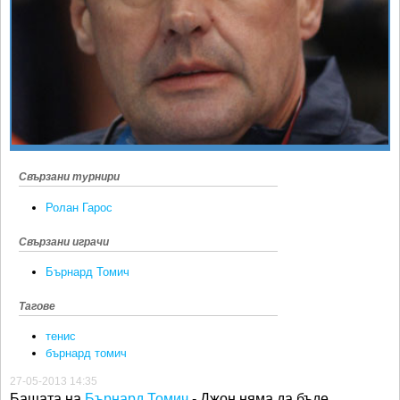
Ретро
SOFIA OPEN
Спорт&Фитнес
КЛУБОВЕ
Други
БЛОГ
Любители
ВИДЕО
ЖЪЛТО
РАКЕТНИ
Свързани турнири
Ролан Гарос
Свързани играчи
Бърнард Томич
Тагове
тенис
бърнард томич
27-05-2013 14:35
Бащата на
Бърнард Томич
- Джон няма да бъде