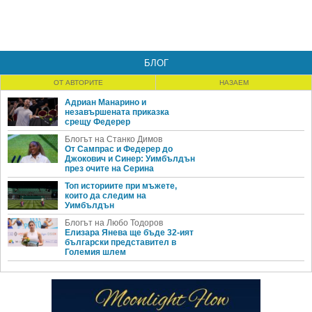
БЛОГ
ОТ АВТОРИТЕ
НАЗАЕМ
Адриан Манарино и
незавършената приказка
срещу Федерер
Блогът на Станко Димов
От Сампрас и Федерер до
Джокович и Синер: Уимбълдън
през очите на Серина
Топ историите при мъжете,
които да следим на
Уимбълдън
Блогът на Любо Тодоров
Елизара Янева ще бъде 32-ият
български представител в
Големия шлем