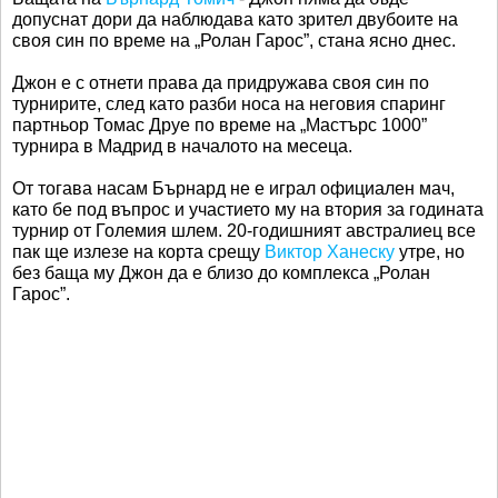
допуснат дори да наблюдава като зрител двубоите на
своя син по време на „Ролан Гарос”, стана ясно днес.
Джон е с отнети права да придружава своя син по
турнирите, след като разби носа на неговия спаринг
партньор Томас Друе по време на „Мастърс 1000”
турнира в Мадрид в началото на месеца.
От тогава насам Бърнард не е играл официален мач,
като бе под въпрос и участието му на втория за годината
турнир от Големия шлем. 20-годишният австралиец все
пак ще излезе на корта срещу
Виктор Ханеску
утре, но
без баща му Джон да е близо до комплекса „Ролан
Гарос”.