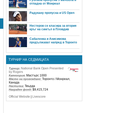
отпадна от Монреал
Радукану пропуска и US Open
Нестеров се класира за втория
кръг на сингъл в Пловдив
Сабаленка и Анисимова
продължават напред в Торонто
ТУРНИР НА СЕДМИЦАТА
National Bank Open Presented
Турнир:
by Rogers
Мастърс 1000
Категория:
Торонто / Монреал,
Място на провеждане:
Канада
Твърда
Настилка:
$9,415,724
Награден фонд:
Official Website
|
Livescore