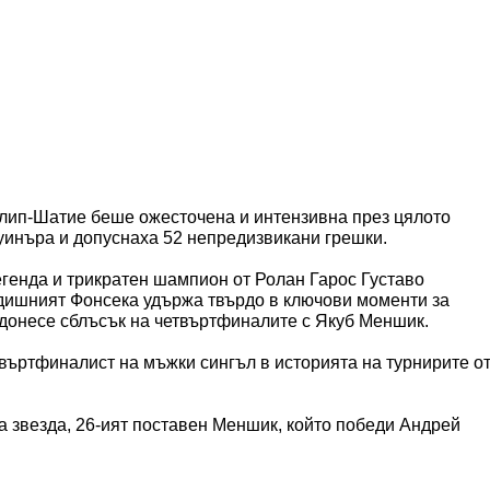
илип-Шатие беше ожесточена и интензивна през цялото
 уинъра и допуснаха 52 непредизвикани грешки.
легенда и трикратен шампион от Ролан Гарос Густаво
одишният Фонсека удържа твърдо в ключови моменти за
 донесе сблъсък на четвъртфиналите с Якуб Меншик.
въртфиналист на мъжки сингъл в историята на турнирите о
а звезда, 26-ият поставен Меншик, който победи Андрей