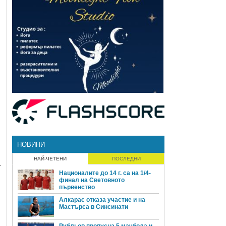
НОВИНИ
НАЙ-ЧЕТЕНИ
ПОСЛЕДНИ
т
Националите до 14 г. са на 1/4-
финал на Световното
първенство
Алкарас отказа участие и на
Мастърса в Синсинати
Рубльов пропусна 5 мачбола и