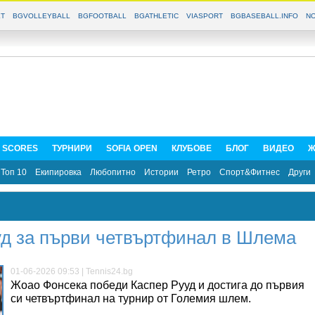
T
BGVOLLEYBALL
BGFOOTBALL
BGATHLETIC
VIASPORT
BGBASEBALL.INFO
NO
E SCORES
ТУРНИРИ
SOFIA OPEN
КЛУБОВЕ
БЛОГ
ВИДЕО
Ж
Топ 10
Екипировка
Любопитно
Истории
Ретро
Спорт&Фитнес
Други
д за първи четвъртфинал в Шлема
01-06-2026 09:53 | Tennis24.bg
Жоао Фонсека победи Каспер Рууд и достига до първия
си четвъртфинал на турнир от Големия шлем.