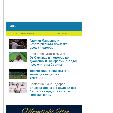
БЛОГ
ОТ АВТОРИТЕ
НАЗАЕМ
Адриан Манарино и
незавършената приказка
срещу Федерер
Блогът на Станко Димов
От Сампрас и Федерер до
Джокович и Синер: Уимбълдън
през очите на Серина
Топ историите при мъжете,
които да следим на
Уимбълдън
Блогът на Любо Тодоров
Елизара Янева ще бъде 32-ият
български представител в
Големия шлем