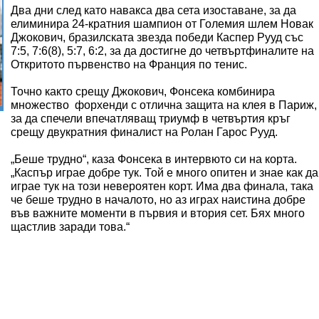
Два дни след като навакса два сета изоставане, за да
елиминира 24-кратния шампион от Големия шлем Новак
Джокович, бразилската звезда победи Каспер Рууд със
7:5, 7:6(8), 5:7, 6:2, за да достигне до четвъртфиналите на
Откритото първенство на Франция по тенис.
Точно както срещу Джокович, Фонсека комбинира
множество форхенди с отлична защита на клея в Париж,
за да спечели впечатляващ триумф в четвъртия кръг
срещу двукратния финалист на Ролан Гарос Рууд.
„Беше трудно“, каза Фонсека в интервюто си на корта.
„Каспър играе добре тук. Той е много опитен и знае как да
играе тук на този невероятен корт. Има два финала, така
че беше трудно в началото, но аз играх наистина добре
във важните моменти в първия и втория сет. Бях много
щастлив заради това.“