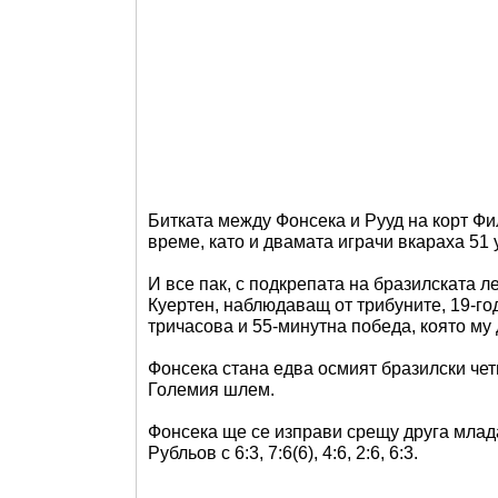
Битката между Фонсека и Рууд на корт Ф
време, като и двамата играчи вкараха 51
И все пак, с подкрепата на бразилската 
Куертен, наблюдаващ от трибуните, 19-г
тричасова и 55-минутна победа, която му
Фонсека стана едва осмият бразилски чет
Големия шлем.
Фонсека ще се изправи срещу друга млад
Рубльов с 6:3, 7:6(6), 4:6, 2:6, 6:3.