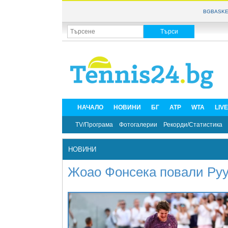
BGBASKE
НАЧАЛО
НОВИНИ
БГ
ATP
WTA
LIV
TV/Програма
Фотогалерии
Рекорди/Статистика
НОВИНИ
Жоао Фонсека повали Руу