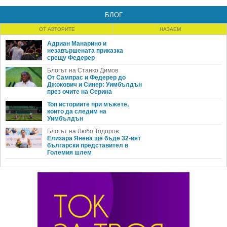
БЛОГ
ОТ АВТОРИТЕ
НАЗАЕМ
Адриан Манарино и
незавършената приказка
срещу Федерер
Блогът на Станко Димов
От Сампрас и Федерер до
Джокович и Синер: Уимбълдън
през очите на Серина
Топ историите при мъжете,
които да следим на
Уимбълдън
Блогът на Любо Тодоров
Елизара Янева ще бъде 32-ият
български представител в
Големия шлем