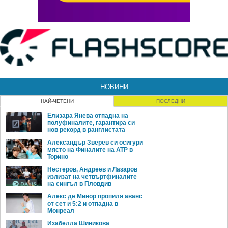
НОВИНИ
НАЙ-ЧЕТЕНИ
ПОСЛЕДНИ
Елизара Янева отпадна на
полуфиналите, гарантира си
нов рекорд в ранглистата
Александър Зверев си осигури
място на Финалите на ATP в
Торино
Нестеров, Андреев и Лазаров
излизат на четвъртфиналите
на сингъл в Пловдив
Алекс де Минор пропиля аванс
от сет и 5:2 и отпадна в
Монреал
Изабелла Шиникова