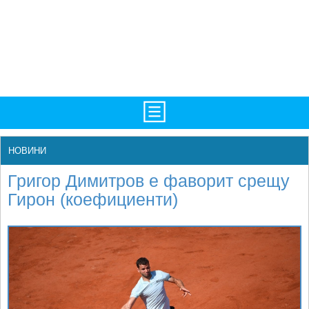
TV/Програма
НАЧАЛО
НОВИНИ
Фотогалерии
НОВИНИ
Григор Димитров е фаворит срещу
Рекорди/Статистика
БГ
Гирон (коефициенти)
Топ 10
ATP
Екипировка
WTA
Любопитно
LIVE SCORES
Истории
ТУРНИРИ