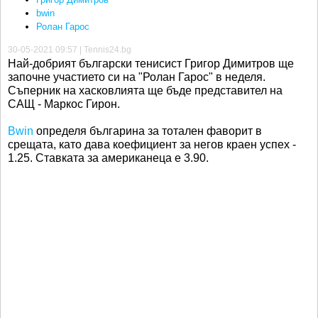
bwin
Ролан Гарос
30-05-2021 09:57 | Tennis24.bg
Най-добрият български тенисист Григор Димитров ще
започне участието си на "Ролан Гарос" в неделя.
Съперник на хасковлията ще бъде представител на
САЩ - Маркос Гирон.
Bwin
определя българина за тотален фаворит в
срещата, като дава коефициент за негов краен успех -
1.25. Ставката за американеца е 3.90.