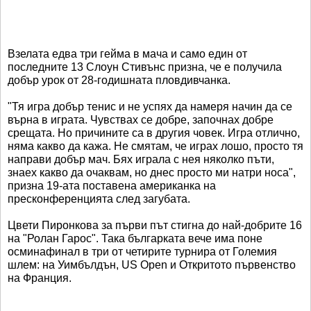
Взелата едва три гейма в мача и само един от
последните 13 Слоун Стивънс призна, че е получила
добър урок от 28-годишната пловдивчанка.
"Тя игра добър тенис и не успях да намеря начин да се
върна в играта. Чувствах се добре, започнах добре
срещата. Но причините са в другия човек. Игра отлично,
няма какво да кажа. Не смятам, че играх лошо, просто тя
направи добър мач. Бях играла с нея няколко пъти,
знаех какво да очаквам, но днес просто ми натри носа",
призна 19-ата поставена американка на
пресконференцията след загубата.
Цвети Пиронкова за първи път стигна до най-добрите 16
на "Ролан Гарос". Така българката вече има поне
осминафинал в три от четирите турнира от Големия
шлем: на Уимбълдън, US Open и Откритото първенство
на Франция.