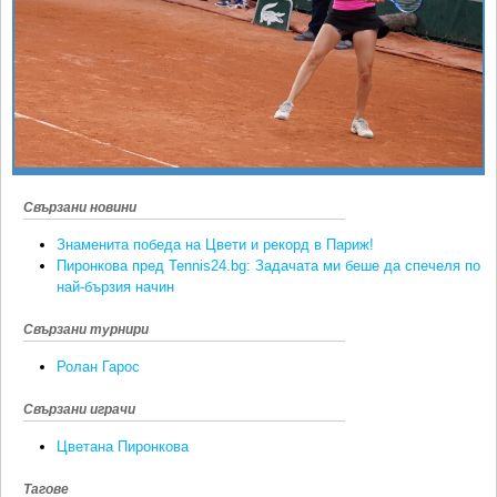
Ретро
SOFIA OPEN
Спорт&Фитнес
КЛУБОВЕ
Други
БЛОГ
Любители
ВИДЕО
ЖЪЛТО
РАКЕТНИ
Свързани новини
Знаменита победа на Цвети и рекорд в Париж!
Пиронкова пред Tennis24.bg: Задачата ми беше да спечеля по
най-бързия начин
Свързани турнири
Ролан Гарос
Свързани играчи
Цветана Пиронкова
Тагове