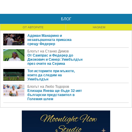
БЛОГ
ОТ АВТОРИТЕ
НАЗАЕМ
Адриан Манарино и
незавършената приказка
срещу Федерер
Блогът на Станко Димов
От Сампрас и Федерер до
Джокович и Синер: Уимбълдън
през очите на Серина
Топ историите при мъжете,
които да следим на
Уимбълдън
Блогът на Любо Тодоров
Елизара Янева ще бъде 32-ият
български представител в
Големия шлем