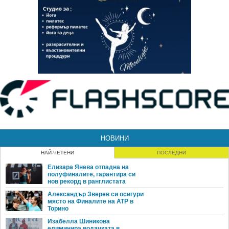
НОВИНИ
НАЙ-ЧЕТЕНИ
ПОСЛЕДНИ
Елизара Янева отпадна на
полуфиналите, гарантира си
нов рекорд в ранглистата
Александър Зверев си осигури
място на Финалите на ATP в
Торино
Изабелла Шиникова
елиминира водачката в