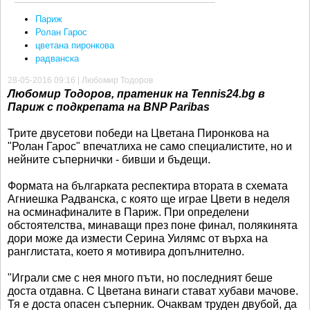
Париж
Ролан Гарос
цветана пиронкова
радванска
28-05-2016 09:16 | Любомир Тодоров
Любомир Тодоров, пратеник на Tennis24.bg в
Париж с подкрепата на BNP Paribas
Трите двусетови победи на Цветана Пиронкова на
"Ролан Гарос" впечатлиха не само специалистите, но и
нейните съпернички - бивши и бъдещи.
Формата на българката респектира втората в схемата
Агниешка Радванска, с която ще играе Цвети в неделя
на осминафиналите в Париж. При определени
обстоятелства, минаващи през поне финал, полякинята
дори може да измести Серина Уилямс от върха на
ранглистата, което я мотивира допълнително.
"Играли сме с нея много пъти, но последният беше
доста отдавна. С Цветана винаги стават хубави мачове.
Тя е доста опасен съперник. Очаквам труден двубой, да