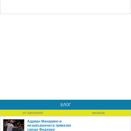
БЛОГ
ОТ АВТОРИТЕ
НАЗАЕМ
Адриан Манарино и
незавършената приказка
срещу Федерер