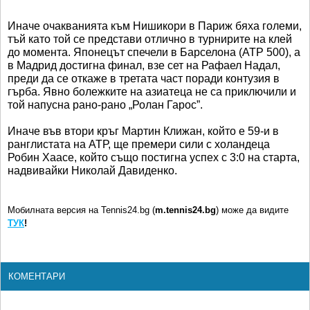
Иначе очакванията към Нишикори в Париж бяха големи,
тъй като той се представи отлично в турнирите на клей
до момента. Японецът спечели в Барселона (АТР 500), а
в Мадрид достигна финал, взе сет на Рафаел Надал,
преди да се откаже в третата част поради контузия в
гърба. Явно болежките на азиатеца не са приключили и
той напусна рано-рано „Ролан Гарос”.
Иначе във втори кръг Мартин Клижан, който е 59-и в
ранглистата на АТР, ще премери сили с холандеца
Робин Хаасе, който също постигна успех с 3:0 на старта,
надвивайки Николай Давиденко.
Мобилната версия на Tennis24.bg (
m.tennis24.bg
) може да видите
ТУК
!
КОМЕНТАРИ