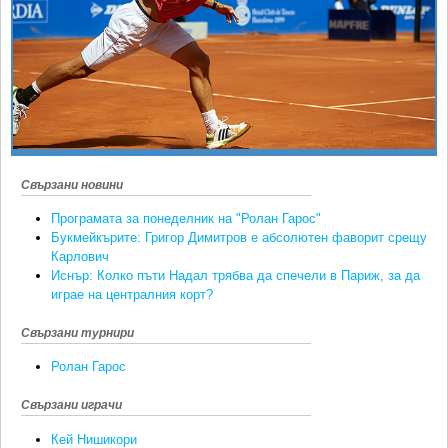
Ретро
SOFIA OPEN
Спорт&Фитнес
КЛУБОВЕ
Други
БЛОГ
Любители
ВИДЕО
ЖЪЛТО
РАКЕТНИ
Свързани новини
Програмата за понеделник на "Ролан Гарос"
Букмейкърите: Григор Димитров е абсолютен фаворит срещу
Карлович
Иснър: Колко пъти Надал трябва да спечели в Париж, за да
играе на централния корт?
Свързани турнири
Ролан Гарос
Свързани играчи
Кей Нишикори