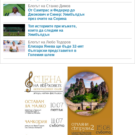
Блогът на Станко Димов
От Сампрас и Федерер до
Джокович и Синер: Уимбълдън
през очите на Серина
Топ историите при мъжете,
които да следим на
Уимбълдън
Блогът на Любо Тодоров
Елизара Янева ще бъде 32-ият
български представител в
Големия шлем