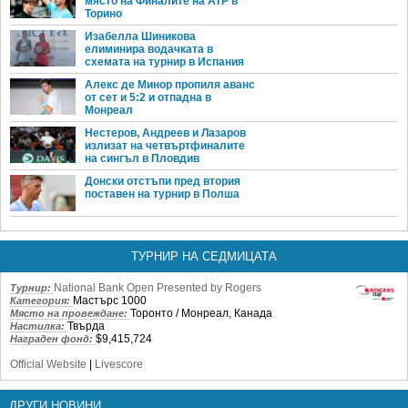
място на Финалите на ATP в
Торино
Изабелла Шиникова
елиминира водачката в
схемата на турнир в Испания
Алекс де Минор пропиля аванс
от сет и 5:2 и отпадна в
Монреал
Нестеров, Андреев и Лазаров
излизат на четвъртфиналите
на сингъл в Пловдив
Донски отстъпи пред втория
поставен на турнир в Полша
ТУРНИР НА СЕДМИЦАТА
National Bank Open Presented by Rogers
Турнир:
Мастърс 1000
Категория:
Торонто / Монреал, Канада
Място на провеждане:
Твърда
Настилка:
$9,415,724
Награден фонд:
Official Website
|
Livescore
ДРУГИ НОВИНИ