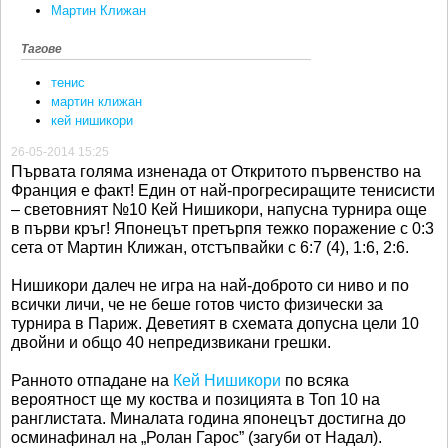
Мартин Клижан
Тагове
тенис
мартин клижан
кей нишикори
26-05-2014 15:25
Първата голяма изненада от Откритото първенство на
Франция е факт! Един от най-прогресиращите тенисисти
– световният №10 Кей Нишикори, напусна турнира още
в първи кръг! Японецът претърпя тежко поражение с 0:3
сета от Мартин Клижан, отстъпвайки с 6:7 (4), 1:6, 2:6.
Нишикори далеч не игра на най-доброто си ниво и по
всички личи, че не беше готов чисто физически за
турнира в Париж. Деветият в схемата допусна цели 10
двойни и общо 40 непредизвикани грешки.
Ранното отпадане на
Кей Нишикори
по всяка
вероятност ще му коства и позицията в Топ 10 на
ранглистата. Миналата година японецът достигна до
осминафинал на „Ролан Гарос” (загуби от Надал).