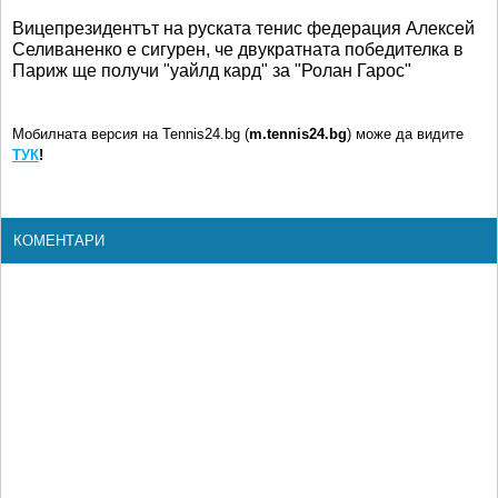
Вицепрезидентът на руската тенис федерация Алексей
Селиваненко е сигурен, че двукратната победителка в
Париж ще получи "уайлд кард" за "Ролан Гарос"
Мобилната версия на Tennis24.bg (
m.tennis24.bg
) може да видите
ТУК
!
КОМЕНТАРИ