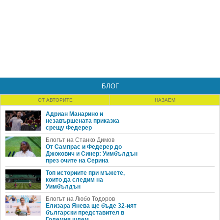
БЛОГ
ОТ АВТОРИТЕ
НАЗАЕМ
Адриан Манарино и
незавършената приказка
срещу Федерер
Блогът на Станко Димов
От Сампрас и Федерер до
Джокович и Синер: Уимбълдън
през очите на Серина
Топ историите при мъжете,
които да следим на
Уимбълдън
Блогът на Любо Тодоров
Елизара Янева ще бъде 32-ият
български представител в
Големия шлем