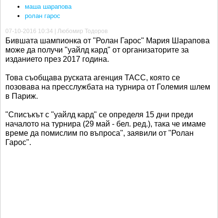
маша шарапова
ролан гарос
07-10-2016 10:34 | Любомир Тодоров
Бившата шампионка от "Ролан Гарос" Мария Шарапова
може да получи "уайлд кард" от организаторите за
изданието през 2017 година.
Това съобщава руската агенция ТАСС, която се
позовава на пресслужбата на турнира от Големия шлем
в Париж.
"Списъкът с "уайлд кард" се определя 15 дни преди
началото на турнира (29 май - бел. ред.), така че имаме
време да помислим по въпроса", заявили от "Ролан
Гарос".