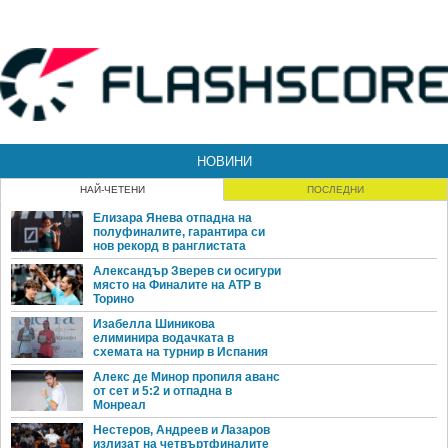
НОВИНИ
НАЙ-ЧЕТЕНИ
ПОСЛЕДНИ
Елизара Янева отпадна на
полуфиналите, гарантира си
нов рекорд в ранглистата
Александър Зверев си осигури
място на Финалите на ATP в
Торино
Изабелла Шиникова
елиминира водачката в
схемата на турнир в Испания
Алекс де Минор пропиля аванс
от сет и 5:2 и отпадна в
Монреал
Нестеров, Андреев и Лазаров
излизат на четвъртфиналите