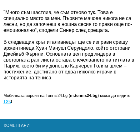
"Много съм щастлив, че съм отново тук. Това е
специално място за мен. Първите мачове никога не са
лесни, но да започнеш в нощна сесия го прави още по-
емоционално“, сподели Синер след срещата.
В следващия кръг италианецът ще се изправи срещу
аржентинеца Хуан Мануел Серундоло, който отстрани
Джейкъб Фърнли. Основната цел пред лидера в
световната ранглиста остава спечелването на титлата в
Париж, което би му донесло Кариерен Голям шлем –
постижение, достигано от едва няколко играчи в
историята на тениса.
Мобилната версия на Tennis24.bg (
m.tennis24.bg
) може да видите
ТУК
!
КОМЕНТАРИ