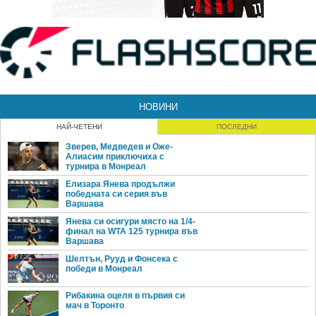
НОВИНИ
НАЙ-ЧЕТЕНИ
ПОСЛЕДНИ
Зверев, Медведев и Оже-
Алиасим приключиха с
турнира в Монреал
Елизара Янева продължи
победната си серия във
Варшава
Янева си осигури място на 1/4-
финал на WTA 125 турнира във
Варшава
Шелтън, Рууд и Фонсека с
победи в Монреал
Рибакина оцеля в първия си
мач в Торонто