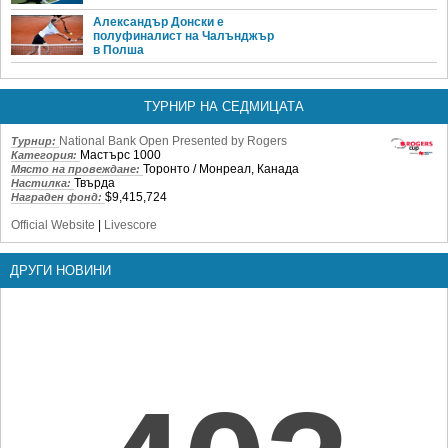
Александър Донски е
полуфиналист на Чалънджър
в Полша
ТУРНИР НА СЕДМИЦАТА
National Bank Open Presented by Rogers
Турнир:
Мастърс 1000
Категория:
Торонто / Монреал, Канада
Място на провеждане:
Твърда
Настилка:
$9,415,724
Награден фонд:
Official Website
|
Livescore
ДРУГИ НОВИНИ