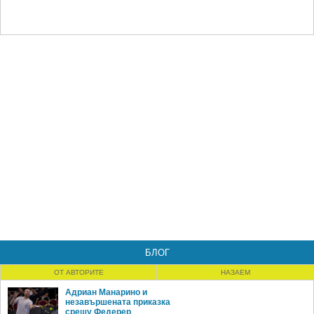
БЛОГ
ОТ АВТОРИТЕ
НАЗАЕМ
Адриан Манарино и
незавършената приказка
срещу Федерер