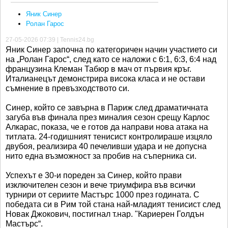
Яник Синер
Ролан Гарос
27-05-2026 07:39 | Tennis24.bg
Яник Синер започна по категоричен начин участието си
на „Ролан Гарос“, след като се наложи с 6:1, 6:3, 6:4 над
французина Клеман Табюр в мач от първия кръг.
Италианецът демонстрира висока класа и не остави
съмнение в превъзходството си.
Синер, който се завърна в Париж след драматичната
загуба във финала през миналия сезон срещу Карлос
Алкарас, показа, че е готов да направи нова атака на
титлата. 24-годишният тенисист контролираше изцяло
двубоя, реализира 40 печеливши удара и не допусна
нито една възможност за пробив на съперника си.
Успехът е 30-и пореден за Синер, който прави
изключителен сезон и вече триумфира във всички
турнири от сериите Мастърс 1000 през годината. С
победата си в Рим той стана най-младият тенисист след
Новак Джокович, постигнал т.нар. "Кариерен Голдън
Мастърс“.