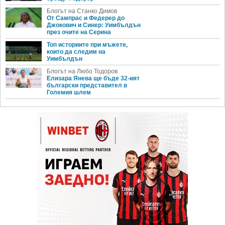
Блогът на Станко Димов
От Сампрас и Федерер до
Джокович и Синер: Уимбълдън
през очите на Серина
Топ историите при мъжете,
които да следим на
Уимбълдън
Блогът на Любо Тодоров
Елизара Янева ще бъде 32-ият
български представител в
Големия шлем