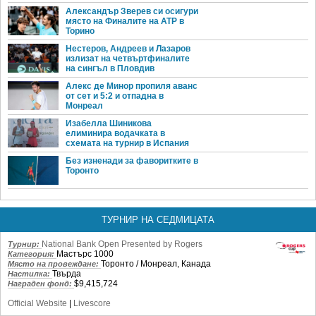
Александър Зверев си осигури
място на Финалите на ATP в
Торино
Нестеров, Андреев и Лазаров
излизат на четвъртфиналите
на сингъл в Пловдив
Алекс де Минор пропиля аванс
от сет и 5:2 и отпадна в
Монреал
Изабелла Шиникова
елиминира водачката в
схемата на турнир в Испания
Без изненади за фаворитките в
Торонто
ТУРНИР НА СЕДМИЦАТА
National Bank Open Presented by Rogers
Турнир:
Мастърс 1000
Категория:
Торонто / Монреал, Канада
Място на провеждане:
Твърда
Настилка:
$9,415,724
Награден фонд:
Official Website
|
Livescore