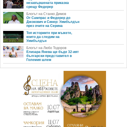
незавършената приказка
срещу Федерер
Блогът на Станко Димов
От Сампрас и Федерер до
Джокович и Синер: Уимбълдън
през очите на Серина
Топ историите при мъжете,
които да следим на
Уимбълдън
Блогът на Любо Тодоров
Елизара Янева ще бъде 32-ият
български представител в
Големия шлем