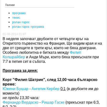
Тагове
програма
тенис
ролан гарос
ролан гарос програма
01-06-2014 01:07
В неделя започват двубоите от четвърти кръг на
Откритото първенство на Франция. Ще видим края и на
две от срещите в трети кръг, които не бяха доиграни.
Особено любопитна е битката между
Филип
Колшрайбер
и Анди Мъри, които бяха прекъснати при
7:7 в петия сет в събота.
Програма за деня:
Корт "Филип Шатрие", след 12,00 часа българско
време:
Южени Бушар
-
Ангелик Кербер
0:1
(в двубоите им до
момента)
не преди 13,30 часа:
Фернандо Вердаско
-
Ришар Гаске
(прекъснат при 6:3,
6:2, 2:2)