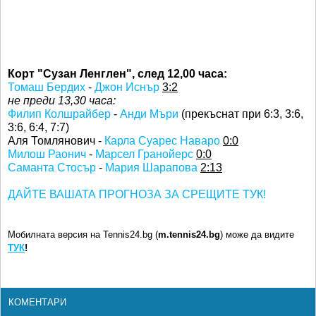
Корт "Сузан Ленглен", след 12,00 часа:
Томаш Бердих
-
Джон Иснър
3:2
не преди 13,30 часа:
Филип Колшрайбер
-
Анди Мъри
(прекъснат при 6:3, 3:6,
3:6, 6:4, 7:7)
Аля Томлянович -
Карла Суарес Наваро
0:0
Милош Раонич
-
Марсел Гранойерс
0:0
Саманта Стосър
-
Мария Шарапова
2:13
ДАЙТЕ ВАШАТА ПРОГНОЗА ЗА СРЕЩИТЕ ТУК!
Мобилната версия на Tennis24.bg (
m.tennis24.bg
) може да видите
ТУК
!
КОМЕНТАРИ