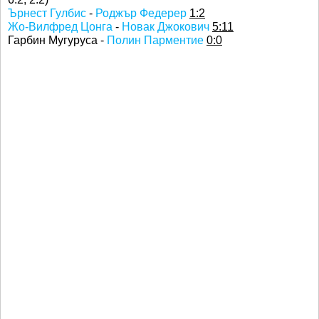
Ърнест Гулбис
-
Роджър Федерер
1:2
Жо-Вилфред Цонга
-
Новак Джокович
5:11
Гарбин Мугуруса -
Полин Парментие
0:0