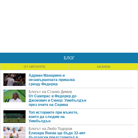
БЛОГ
ОТ АВТОРИТЕ
НАЗАЕМ
Адриан Манарино и
незавършената приказка
срещу Федерер
Блогът на Станко Димов
От Сампрас и Федерер до
Джокович и Синер: Уимбълдън
през очите на Серина
Топ историите при мъжете,
които да следим на
Уимбълдън
Блогът на Любо Тодоров
Елизара Янева ще бъде 32-ият
български представител в