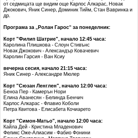
от седмицата ще видим още Карлос Алкарас, Новак
Джокович, Яник Синер, Доминик Тийм, Стан Вавринка и
др.
Програма за „Ролан Гарос“ за понеделник:
Корт "Филип Шатрие", начало 12:45 часа:
Каролина Плишкова - Слоун Стивънс
Новак Джокович - Александър Ковачевич
Каролин Гарсия - Ван Ксиу
вечерна сесия, начало 21:15 часа:
Яник Синер - Александре Мюлер
Корт "Сюзан Ленглен", начало 12:00 часа:
Беноа Пер - Камерън Нори
Елина Аванесян - Белинда Бенчич
Карлос Алкарас - Флавио Коболи
Петра Квитова - Елисабета Кочиарето
Корт "Симон-Матьо", начало 12:00 часа:
Кайла Дей - Кристина Младенович
Феликс Оже-Алиасим - Фабио Фонини