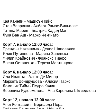
Кая Канепи - Мадисън Кийс
Стан Вавринка - Алберт Рамос-Виньолас
Татяна Мария - Беатрис Хадад Мая
Лука Ван Аш - Марко Чекинато
Корт 7, начало 12:00 часа:
Брендън Накашима - Денис Шаповалов
Ялия Путинцева - Марина Заневска
Филип Крайнович - Франсис Тиафо
Елена Остапенко - Тереза Мартинцова
Корт 6, начало 12:00 часа:
Иля Ивашка - Алекс Де Минор
Маркета Вондрушова - Алисия Паркс
Доминик Тийм - Педро Качин
Вероника Кудерметова - Ана Каролина Шмиедлова
Корт 12, начало 12:00 часа:
Анет Контавейт - Бернарда Пера