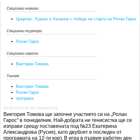
Свързани новини
Циципас, Хуркач и Хачанов с победи на старта на Ролан Гарос
Свързани турнири
Ролан Гарос
Свързани играчи
Виктория Томова
Тагове
Виктория Томова
Ролан Гарос
програма
29-05-2023 10:30 | Tennis24.bg
Виктория Томова ще започне участието си на „Ролан
Гарос“ в понеделник. Най-добрата ни тенисистка ще се
изправи срещу поставената под №23 Екатерина
Александрова (Русия), като двубоят е последен от
програмата на 12-ти корт. В игра в първия работен ден