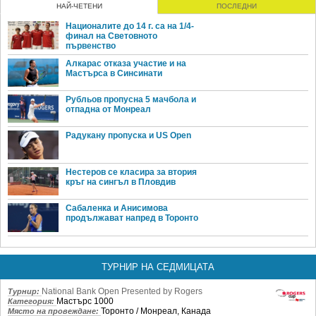
НАЙ-ЧЕТЕНИ
ПОСЛЕДНИ
Националите до 14 г. са на 1/4-
финал на Световното
първенство
Алкарас отказа участие и на
Мастърса в Синсинати
Рубльов пропусна 5 мачбола и
отпадна от Монреал
Радукану пропуска и US Open
Нестеров се класира за втория
кръг на сингъл в Пловдив
Сабаленка и Анисимова
продължават напред в Торонто
ТУРНИР НА СЕДМИЦАТА
National Bank Open Presented by Rogers
Турнир:
Мастърс 1000
Категория:
Торонто / Монреал, Канада
Място на провеждане: