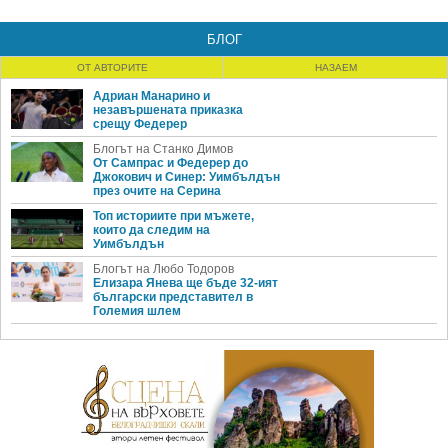
БЛОГ
ОТ АВТОРИТЕ
НАЗАЕМ
Адриан Манарино и
незавършената приказка
срещу Федерер
Блогът на Станко Димов
От Сампрас и Федерер до
Джокович и Синер: Уимбълдън
през очите на Серина
Топ историите при мъжете,
които да следим на
Уимбълдън
Блогът на Любо Тодоров
Елизара Янева ще бъде 32-ият
български представител в
Големия шлем