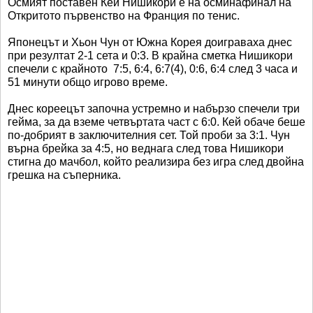
Осмият поставен Кей Нишикори е на осминафинал на
Откритото първенство на Франция по тенис.
Японецът и Хьон Чун от Южна Корея доиграваха днес
при резултат 2-1 сета и 0:3. В крайна сметка Нишикори
спечели с крайното 7:5, 6:4, 6:7(4), 0:6, 6:4 след 3 часа и
51 минути общо игрово време.
Днес кореецът започна устремно и набързо спечели три
гейма, за да вземе четвъртата част с 6:0. Кей обаче беше
по-добрият в заключителния сет. Той проби за 3:1. Чун
върна брейка за 4:5, но веднага след това Нишикори
стигна до мачбол, който реализира без игра след двойна
грешка на съперника.