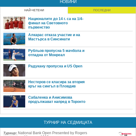
НОВИНИ
НАЙ-ЧЕТЕНИ
ПОСЛЕДНИ
Националите до 14 г. са на 1/4-
финал на Световното
първенство
Алкарас отказа участие и на
Мастърса в Синсинати
Рубльов пропусна 5 мачбола и
отпадна от Монреал
Радукану пропуска и US Open
Нестеров се класира за втория
кръг на сингъл в Пловдив
Сабаленка и Анисимова
продължават напред в Торонто
ТУРНИР НА СЕДМИЦАТА
National Bank Open Presented by Rogers
Турнир: