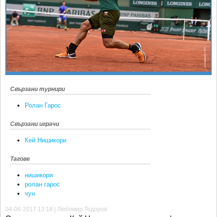
Ретро
SOFIA OPEN
Спорт&Фитнес
КЛУБОВЕ
Други
БЛОГ
Любители
ВИДЕО
ЖЪЛТО
РАКЕТНИ
Свързани турнири
Ролан Гарос
Свързани играчи
Кей Нишикори
Тагове
нишикори
ролан гарос
чун
04-06-2017 13:18 | Любомир Тодоров