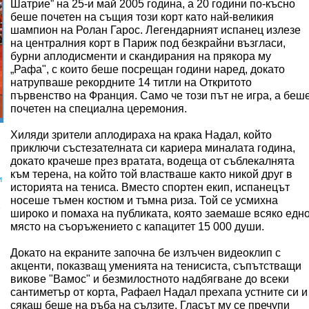
Шатрие” на 25-и май 2005 година, а 20 години по-късно
беше почетен на същия този корт като най-великия
шампион на Ролан Гарос. Легендарният испанец излезе
на централния корт в Париж под безкрайни възгласи,
бурни аплодисменти и скандирания на прякора му
„Рафа", с които беше посрещан години наред, докато
натрупваше рекордните 14 титли на Откритото
първенство на Франция. Само че този път не игра, а беш
почетен на специална церемония.
Хиляди зрители аплодираха на крака Надал, който
приключи състезателната си кариера миналата година,
докато крачеше през вратата, водеща от съблекалнята
към терена, на който той властваше както никой друг в
и
историята на тениса. Вместо спортен екип, испанецът
носеше тъмен костюм и тъмна риза. Той се усмихна
широко и помаха на публиката, която заемаше всяко едн
място на съоръжението с капацитет 15 000 души.
Докато на екраните започна бе излъчен видеоклип с
акценти, показващ уменията на тенисиста, съпътстващи
викове "Вамос" и безмилостното надбягване до всеки
сантиметър от корта, Рафаел Надал прехапа устните си и
сякаш беше на ръба на сълзите. Гласът му се пречупи