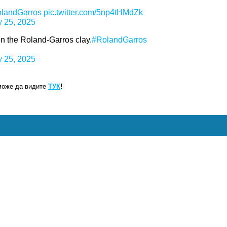
landGarros
pic.twitter.com/5np4tHMdZk
 25, 2025
on the Roland-Garros clay.
#RolandGarros
 25, 2025
може да видите
ТУК
!