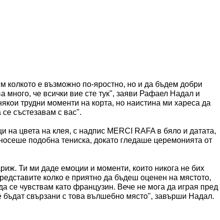
им колкото е възможно по-яростно, но и да бъдем добри
а много, че всички вие сте тук", заяви Рафаел Надал и
някои трудни моменти на корта, но наистина ми хареса да
 се състезавам с вас".
и на цвета на клея, с надпис MERCI RAFA в бяло и датата,
 носеше подобна тениска, докато гледаше церемонията от
риж. Ти ми даде емоции и моменти, които никога не бих
представите колко е приятно да бъдеш оценен на мястото,
да се чувствам като французин. Вече не мога да играя пред
е бъдат свързани с това вълшебно място", завърши Надал.