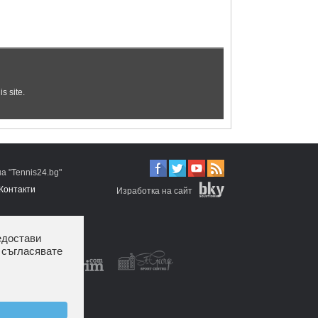
 "Tennis24.bg"
Контакти
Изработка на сайт
едостави
 съгласявате