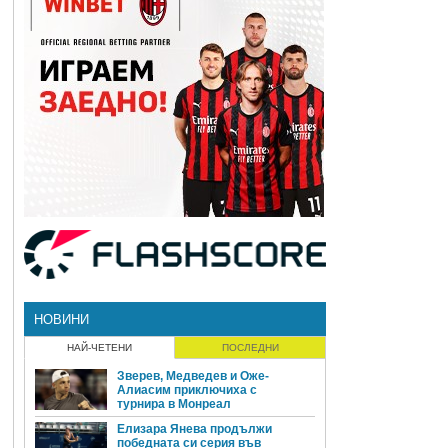
НОВИНИ
НАЙ-ЧЕТЕНИ
ПОСЛЕДНИ
Зверев, Медведев и Оже-
Алиасим приключиха с
турнира в Монреал
Елизара Янева продължи
победната си серия във