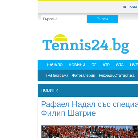
BGBASKE
НАЧАЛО
НОВИНИ
БГ
ATP
WTA
LIV
TV/Програма
Фотогалерии
Рекорди/Статистика
НОВИНИ
Рафаел Надал със специа
Филип Шатрие