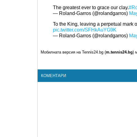
The greatest ever to grace our clay.
#Ro
— Roland-Garros (@rolandgarros)
May
To the King, leaving a perpetual mark 
pic.twitter.com/SFHkAuYG9K
— Roland-Garros (@rolandgarros)
May
Мобилната версия на Tennis24.bg (
m.tennis24.bg
) 
КОМЕНТАРИ