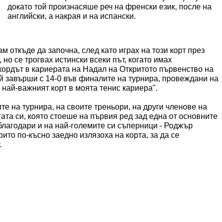
докато той произнасяше реч на френски език, после на
английски, а накрая и на испански.
ам откъде да започна, след като играх на този корт през
 но се трогвах истински всеки път, когато имах
екордът в кариерата на Надал на Откритото първенство на
ой завърши с 14-0 във финалите на турнира, провеждани на
 най-важният корт в моята тенис кариера".
е на турнира, на своите треньори, на други членове на
гата си, която стоеше на първия ред зад една от основните
благодари и на най-големите си съперници - Роджър
то по-късно заедно излязоха на корта, за да се
.