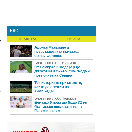
БЛОГ
ОТ АВТОРИТЕ
НАЗАЕМ
е
Адриан Манарино и
незавършената приказка
срещу Федерер
Блогът на Станко Димов
От Сампрас и Федерер до
Джокович и Синер: Уимбълдън
през очите на Серина
Топ историите при мъжете,
които да следим на
о
Уимбълдън
Блогът на Любо Тодоров
Елизара Янева ще бъде 32-ият
български представител в
Големия шлем