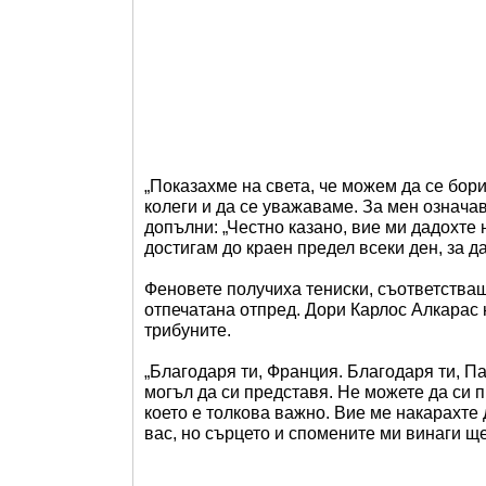
„Показахме на света, че можем да се бор
колеги и да се уважаваме. За мен означав
допълни: „Честно казано, вие ми дадохте 
достигам до краен предел всеки ден, за да
Феновете получиха тениски, съответстващ
отпечатана отпред. Дори Карлос Алкарас
трибуните.
„Благодаря ти, Франция. Благодаря ти, Па
могъл да си представя. Не можете да си 
което е толкова важно. Вие ме накарахте 
вас, но сърцето и спомените ми винаги щ