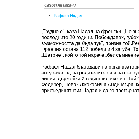
Свързани играчи
Рафаел Надал
„Трудно е", каза Надал на френски. „Не зн
последните 20 години. Побеждавах, губех,
възможността да бъда тук", призна той.Р
Франция остана 112 победи и 4 загуба. Т
„Шатрие", който той нарече „без съмнение
Рафаел Надал благодари на организаторит
антуража си, на родителите си и на съпру
линии, държейки 2-годишния им син. Той 
Федерер, Новак Джокович и Анди Мъри, кои
присъединят към Надал и да го прегърнат