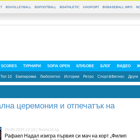
T
BGVOLLEYBALL
BGFOOTBALL
BGATHLETIC
VIASPORT
BGBASEBALL.INFO
NO
E SCORES
ТУРНИРИ
SOFIA OPEN
КЛУБОВЕ
БЛОГ
ВИДЕО
Ж
Топ 10
Екипировка
Любопитно
Истории
Ретро
Спорт&Фитнес
Други
лна церемония и отпечатък на
25-05-2025 22:19 | Tennis24.bg
Рафаел Надал изигра първия си мач на корт „Филип