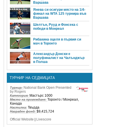
Варшава
Янева си осигури място на 1/4-
финал на WTA 125 турнира във
Варшава
Шелтън, Рууд и Фонсека с
победи в Монреал
Рибакина оцеля в първия си
мач в Торонто
Александър Донски е
полуфиналист на Чалънджър
в Полша
ТУРНИР НА СЕДМИЦАТА
National Bank Open Presented
Турнир:
by Rogers
Мастърс 1000
Категория:
Торонто / Монреал,
Място на провеждане:
Канада
Твърда
Настилка:
$9,415,724
Награден фонд:
Official Website
|
Livescore