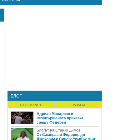
Любители
БЛОГ
ОТ АВТОРИТЕ
НАЗАЕМ
Адриан Манарино и
незавършената приказка
я
срещу Федерер
Блогът на Станко Димов
От Сампрас и Федерер до
Джокович и Синер: Уимбълдън