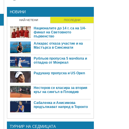
НОВИНИ
НАЙ-ЧЕТЕНИ
ПОСЛЕДНИ
Националите до 14 г. са на 1/4-
финал на Световното
първенство
Алкарас отказа участие и на
Мастърса в Синсинати
Рубльов пропусна 5 мачбола и
отпадна от Монреал
Радукану пропуска и US Open
Нестеров се класира за втория
кръг на сингъл в Пловдив
Сабаленка и Анисимова
продължават напред в Торонто
ТУРНИР НА СЕДМИЦАТА