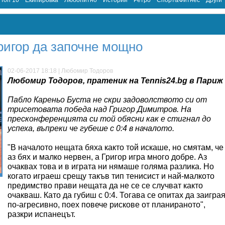
Топ 10
Екипировка
Любопитно
Истории
Ретро
Спорт&Фитнес
Други
ригор да започне мощно
02-06-2017 18:18 | Любомир Тодоров
Любомир Тодоров, пратеник на Tennis24.bg в Париж
Пабло Кареньо Буста не скри задоволството си от
трисетовата победа над Григор Димитров. На
пресконференцията си той обясни как е стигнал до
успеха, въпреки че губеше с 0:4 в началото.
"В началото нещата бяха както той искаше, но смятам, че
аз бях и малко нервен, а Григор игра много добре. Аз
очаквах това и в играта ни нямаше голяма разлика. Но
когато играеш срещу такъв тип тенисист и най-малкото
предимство прави нещата да не се се случват както
очакваш. Като да губиш с 0:4. Тогава се опитах да заигра
по-агресивно, поех повече рискове от планираното",
разкри испанецът.