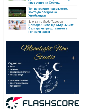
през очите на Серина
Топ историите при мъжете,
които да следим на
Уимбълдън
Блогът на Любо Тодоров
Елизара Янева ще бъде 32-ият
български представител в
Големия шлем