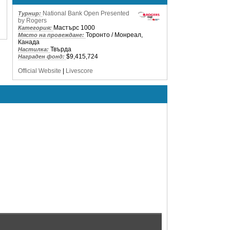
National Bank Open Presented
Турнир:
by Rogers
Мастърс 1000
Категория:
Торонто / Монреал,
Място на провеждане:
Канада
Твърда
Настилка:
$9,415,724
Награден фонд:
Official Website
|
Livescore