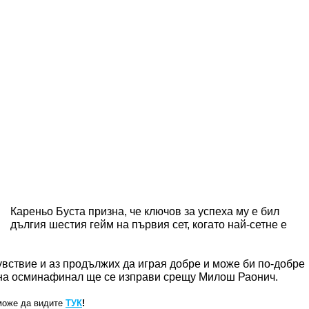
Кареньо Буста призна, че ключов за успеха му е бил
дългия шестия гейм на първия сет, когато най-сетне е
вствие и аз продължих да играя добре и може би по-добре
о на осминафинал ще се изправи срещу Милош Раонич.
може да видите
ТУК
!