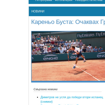
TV/Програма
Фотогалерии
Рекорди/Статистика
НОВИНИ
Кареньо Буста: Очаквах Г
Свързани новини
Димитров не успя да победи втори испанец
(снимки)