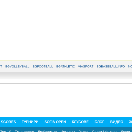
T
BGVOLLEYBALL
BGFOOTBALL
BGATHLETIC
VIASPORT
BGBASEBALL.INFO
NO
E SCORES
ТУРНИРИ
SOFIA OPEN
КЛУБОВЕ
БЛОГ
ВИДЕО
Ж