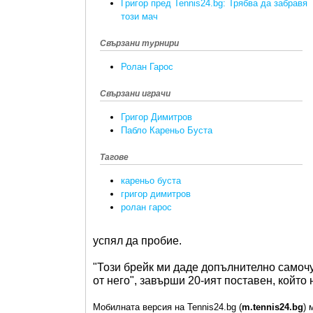
Григор пред Tennis24.bg: Трябва да забравя
този мач
Свързани турнири
Ролан Гарос
Свързани играчи
Григор Димитров
Пабло Кареньо Буста
Тагове
кареньо буста
григор димитров
ролан гарос
успял да пробие.
"Този брейк ми даде допълнително самочу
от него", завърши 20-ият поставен, койт
Мобилната версия на Tennis24.bg (
m.tennis24.bg
) 