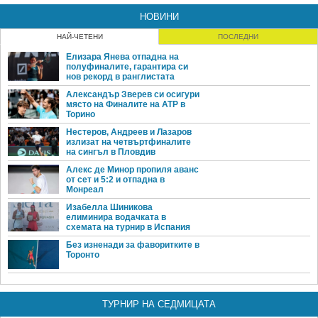
НОВИНИ
НАЙ-ЧЕТЕНИ
ПОСЛЕДНИ
Елизара Янева отпадна на
полуфиналите, гарантира си
нов рекорд в ранглистата
Александър Зверев си осигури
място на Финалите на ATP в
Торино
Нестеров, Андреев и Лазаров
излизат на четвъртфиналите
на сингъл в Пловдив
Алекс де Минор пропиля аванс
от сет и 5:2 и отпадна в
Монреал
Изабелла Шиникова
елиминира водачката в
схемата на турнир в Испания
Без изненади за фаворитките в
Торонто
ТУРНИР НА СЕДМИЦАТА