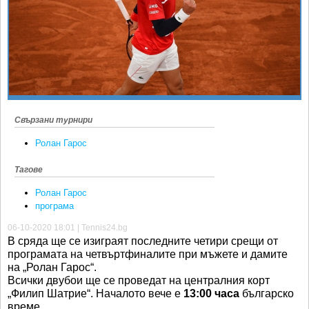
Ретро
SOFIA OPEN
Спорт&Фитнес
КЛУБОВЕ
Други
БЛОГ
Любители
ВИДЕО
ЖЪЛТО
Свързани турнири
РАКЕТНИ
Ролан Гарос
Тагове
Ролан Гарос
програма
06-10-2020 18:01 | Tennis24.bg
В сряда ще се изиграят последните четири срещи от
програмата на четвъртфиналите при мъжете и дамите
на „Ролан Гарос“.
Всички двубои ще се проведат на централния корт
„Филип Шатрие“. Началото вече е
13:00 часа
българско
време.