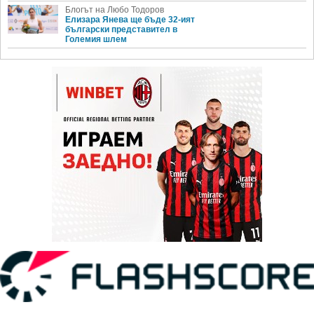
Блогът на Любо Тодоров
Елизара Янева ще бъде 32-ият
български представител в
Големия шлем