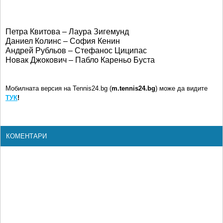
Петра Квитова – Лаура Зигемунд
Даниел Колинс – София Кенин
Андрей Рубльов – Стефанос Циципас
Новак Джокович – Пабло Кареньо Буста
Мобилната версия на Tennis24.bg (
m.tennis24.bg
) може да видите
ТУК
!
КОМЕНТАРИ