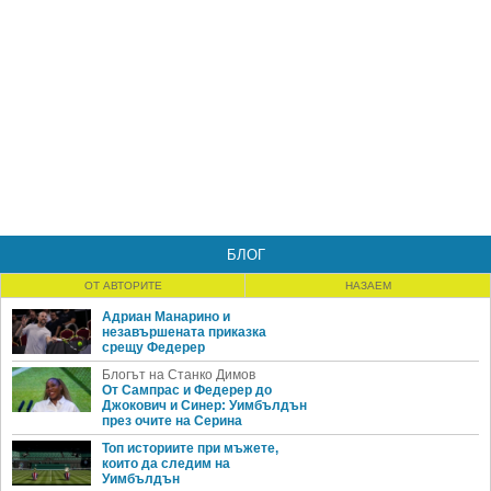
БЛОГ
ОТ АВТОРИТЕ
НАЗАЕМ
Адриан Манарино и
незавършената приказка
срещу Федерер
Блогът на Станко Димов
От Сампрас и Федерер до
Джокович и Синер: Уимбълдън
през очите на Серина
Топ историите при мъжете,
които да следим на
Уимбълдън