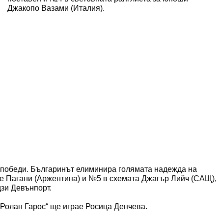
Джакопо Вазами (Италия).
 победи. Българинът елиминира голямата надежда на
е Пагани (Аржентина) и №5 в схемата Джагър Лийч (САЩ),
дзи Девънпорт.
„Ролан Гарос“ ще играе Росица Денчева.