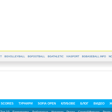
T
BGVOLLEYBALL
BGFOOTBALL
BGATHLETIC
VIASPORT
BGBASEBALL.INFO
NO
E SCORES
ТУРНИРИ
SOFIA OPEN
КЛУБОВЕ
БЛОГ
ВИДЕО
Ж