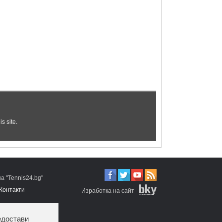
 "Tennis24.bg"
Контакти
Изработка на сайт
едостави