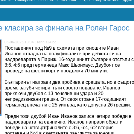
Топ 10
Екипировка
Любопитно
Истории
Ретро
Спорт&Фитнес
Други
е класира за финала на Ролан Гарос
06-06-2025 13:34 | Tennis24.bg
Поставеният под №9 в схемата при юношите Иван
Иванов отпадна на полуфиналите при дебюта си на
надпреварата в Париж. 16-годишният българин отстъпи с
3:6, 4:6 пред германеца Макс Шьонхаус. Двубоят се
проведе на шести корт и продължи 70 минути.
Българинът направи два пробива в срещата, но в същот
време загуби четири пъти своето подаване. Иванов
приключи двубоя с 13 печеливши удара и 20
непредизвикани грешки. От своя страна 17-годишният
германец впечатли с 25 уинъра, като допусна 26 грешки.
Преди този двубой Иван Иванов записа четири победи в
надпреварата на единично. Иванов направи обрат и
победи на четвъртфиналите с 3:6, 6:4, 6:2 втория
поставен и №4 в световната ранглиста за юноши