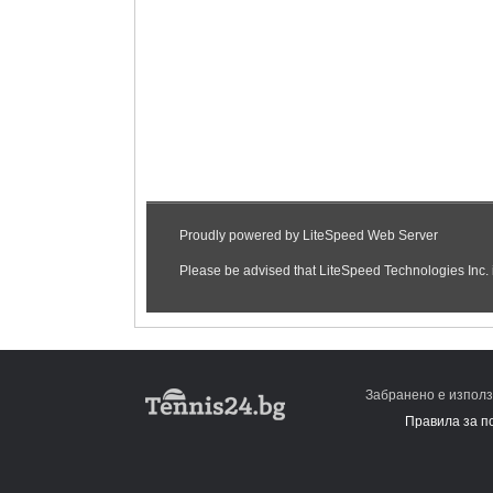
Забранено е използ
Правила за п