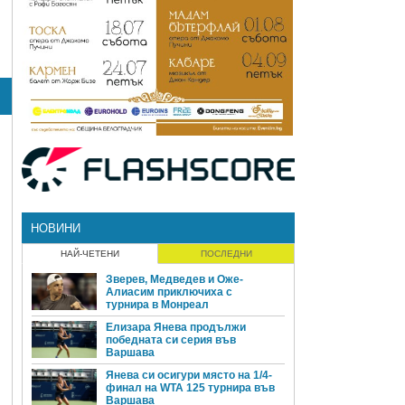
НОВИНИ
НАЙ-ЧЕТЕНИ
ПОСЛЕДНИ
Зверев, Медведев и Оже-
Алиасим приключиха с
турнира в Монреал
Елизара Янева продължи
победната си серия във
Варшава
Янева си осигури място на 1/4-
финал на WTA 125 турнира във
Варшава