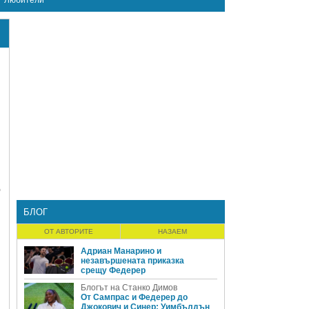
Любители
о
БЛОГ
ОТ АВТОРИТЕ
НАЗАЕМ
Адриан Манарино и
незавършената приказка
срещу Федерер
Блогът на Станко Димов
От Сампрас и Федерер до
Джокович и Синер: Уимбълдън