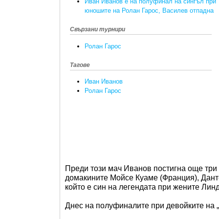
Иван Иванов е на полуфинал на сингъл при
юношите на Ролан Гарос, Василев отпадна
Свързани турнири
Ролан Гарос
Тагове
Иван Иванов
Ролан Гарос
Преди този мач Иванов постигна още три
домакините Мойсе Куаме (Франция), Дант
който е син на легендата при жените Лин
Днес на полуфиналите при девойките на 