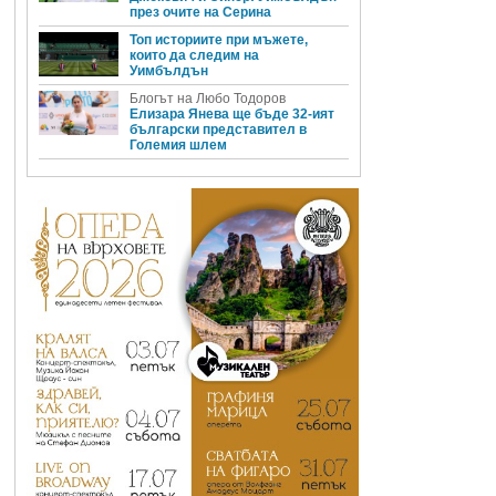
през очите на Серина
Топ историите при мъжете,
които да следим на
Уимбълдън
Блогът на Любо Тодоров
Елизара Янева ще бъде 32-ият
български представител в
Големия шлем