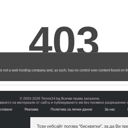
© 2003-2026 Tennis24.bg Всички права запазени.
ването на материали от сайта и публикуването им без писмено разрешение на
олзване
Реклама
Политика за лични данни
За нас
Този уебсайт ползва “бисквитки”, за да Ви пр