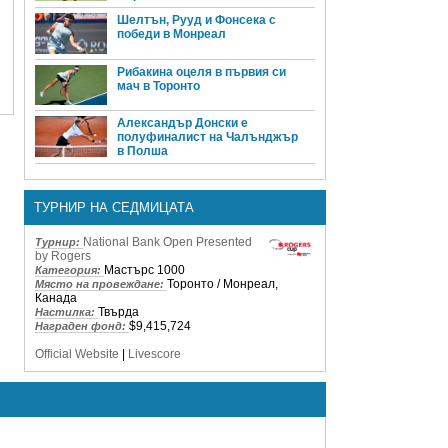
Шелтън, Рууд и Фонсека с
победи в Монреал
Рибакина оцеля в първия си
мач в Торонто
Александър Донски е
полуфиналист на Чалънджър
в Полша
ТУРНИР НА СЕДМИЦАТА
National Bank Open Presented
Турнир:
by Rogers
Мастърс 1000
Категория:
Торонто / Монреал,
Място на провеждане:
Канада
Твърда
Настилка:
$9,415,724
Награден фонд:
Official Website
|
Livescore